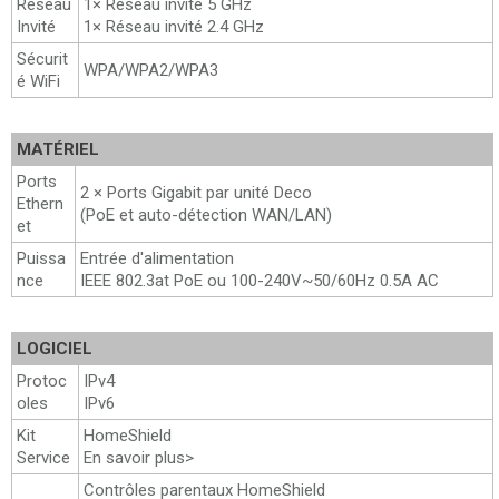
Réseau
1× Réseau invité 5 GHz
Invité
1× Réseau invité 2.4 GHz
Sécurit
WPA/WPA2/WPA3
é WiFi
MATÉRIEL
Ports
2 × Ports Gigabit par unité Deco
Ethern
(PoE et auto-détection WAN/LAN)
et
Puissa
Entrée d'alimentation
nce
IEEE 802.3at PoE ou 100-240V~50/60Hz 0.5A AC
LOGICIEL
Protoc
IPv4
oles
IPv6
Kit
HomeShield
Service
En savoir plus>
Contrôles parentaux HomeShield