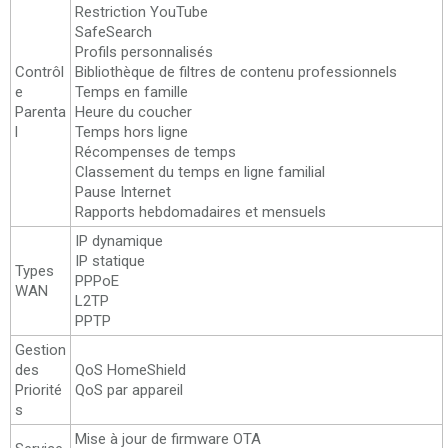
Restriction YouTube
SafeSearch
Profils personnalisés
Contrôl
Bibliothèque de filtres de contenu professionnels
e
Temps en famille
Parenta
Heure du coucher
l
Temps hors ligne
Récompenses de temps
Classement du temps en ligne familial
Pause Internet
Rapports hebdomadaires et mensuels
IP dynamique
IP statique
Types
PPPoE
WAN
L2TP
PPTP
Gestion
des
QoS HomeShield
Priorité
QoS par appareil
s
Mise à jour de firmware OTA