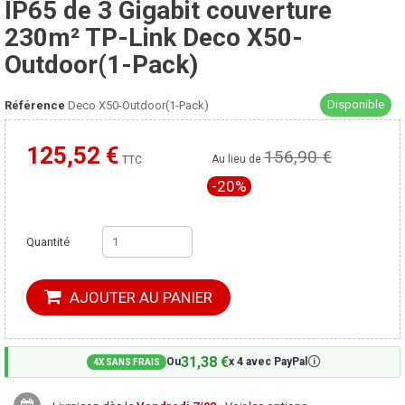
IP65 de 3 Gigabit couverture
230m² TP-Link Deco X50-
Outdoor(1-Pack)
Disponible
Référence
Deco X50-Outdoor(1-Pack)
125,52 €
156,90 €
Moins cher ailleurs ?
Au lieu de
TTC
-20%
Quantité
AJOUTER AU PANIER
31,38 €
🛈
Ou
x 4 avec PayPal
4X SANS FRAIS