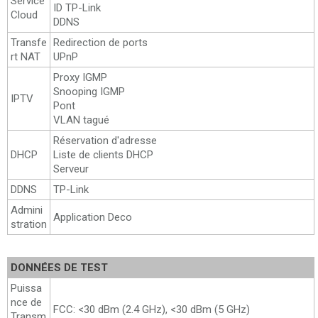
Service
ID TP-Link
Cloud
DDNS
Transfe
Redirection de ports
rt NAT
UPnP
Proxy IGMP
Snooping IGMP
IPTV
Pont
VLAN tagué
Réservation d'adresse
DHCP
Liste de clients DHCP
Serveur
DDNS
TP-Link
Admini
Application Deco
stration
DONNÉES DE TEST
Puissa
nce de
FCC: <30 dBm (2.4 GHz), <30 dBm (5 GHz)
Transm