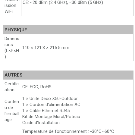
CE: <20 dBm (2.4 GHz), <30 dBm (5 GHz)
ission
WiFi
PHYSIQUE
Dimens
ions
110 × 121.3 × 215.5 mm
(L×P×H
)
AUTRES
Certific
CE, FCC, RoHS
ation
1 × Unité Deco X50-Outdoor
Conten
1 × Cordon d'alimentation AC
u de
1 × Câble Ethernet RJ45
l'emball
Kit de Montage Mural/Poteau
age
Guide d'Installation
Température de fonctionnement : -30°C~60°C