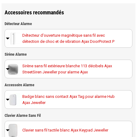
Accessoires recommandés
Détecteur Alarme
Détecteur d'ouverture magnétique sans fil avec
détection de choc et de vibration Ajax DoorProtect P
Détecteur d'ouverture magnétique sans fil avec
Sirène Alarme
détection de choc et de vibration Ajax DoorProtect P
Sirène sans fil extérieure blanche 113 décibels Ajax
StreetSiren Jeweller pour alarme Ajax
Détecteur d'ouverture magnétique sans fil Ajax
DoorProtect Jeweller blanc pour alarme Ajax
Sirène sans fil extérieure noire 113 décibels Ajax
Accessoire Alarme
StreetSiren-B Jeweller pour alarme Ajax
Détecteur d'ouverture magnétique sans fil Ajax
Badge blanc sans contact Ajax Tag pour alarme Hub
DoorProtect Jeweller noir pour alarme Ajax
Ajax Jeweller
Sirène intérieure sans fil blanche 100 décibels Ajax
HomeSiren Jeweller pour alarme Ajax
Détecteur de mouvement sans fil hors animaux Ajax
Badge Ajax noir sans contact Ajax Tag pour alarme Hub
Clavier Alarme Sans Fil
MotionProtect Jeweller blanc pour alarme Ajax
Ajax Jeweller
Sirène intérieure sans fil noire 100 décibels Ajax
HomeSiren Jeweller pour alarme Ajax
Détecteur de mouvement sans fil hors animaux Ajax
Clavier sans fil tactile blanc Ajax Keypad Jeweller
Pile Procell CR123 3V 1550 mAh au lithium et au dioxyde
MotionProtect Jeweller noir pour alarme Ajax