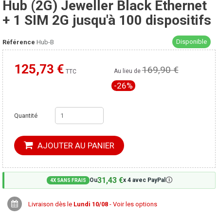
Hub (2G) Jeweller Black Ethernet
+ 1 SIM 2G jusqu'à 100 dispositifs
Disponible
Référence
Hub-B
125,73 €
169,90 €
Moins cher ailleurs ?
Au lieu de
TTC
-26%
Quantité
AJOUTER AU PANIER
31,43 €
🛈
Ou
x 4 avec PayPal
4X SANS FRAIS
Livraison dès le
Lundi 10/08
- Voir les options