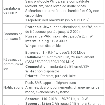
Sans protocole Wings, sans compatibilité
MotionCam, sans levée de doute photo
Limitations
Scénarios par température, humidité et CO₂ non
vs Hub 2
disponibles
1 répéteur ReX maximum (vs 5 sur Hub 2)
Protocole Jeweller :
bidirectionnel, chiffré, saut
de fréquence, portée jusqu'à 2 000 m
Communica
Puissance PAR maximale :
jusqu'à 20 mW
tion sans fil
Intervalle ping :
12 à 300 s
Wings :
non disponible
Ethernet :
1 × RJ-45, jusqu'à 100 Mbps
Cellulaire :
1 slot micro SIM, 2G uniquement
Réseaux de
(GSM 850/900/1800/1900 MHz)
communicat
Commutation :
instantanée Ethernet/SIM
ion
Wi-Fi :
non disponible
Priorité :
Ethernet, puis cellulaire
Push, SMS, appels téléphoniques
Notifications
Alarmes, dysfonctionnements, changements de
mode, événements système
Secteur :
110-240 V~, 50/60 Hz, ≤ 10 W
Secours :
Li-ion 2 Ah, jusqu'à 15 h hors Ethernet