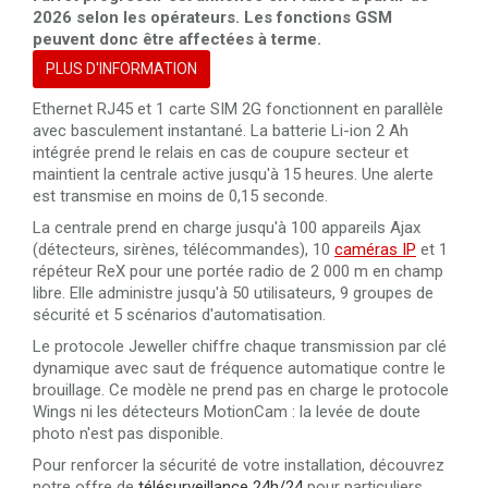
Détecteur d'incendie sans fil noir avec capteur de
2026 selon les opérateurs. Les fonctions GSM
chaleur et de fumée Ajax FireProtect 2 RB (Heat/S
peuvent donc être affectées à terme.
PLUS D'INFORMATION
Détecteur d'incendie sans fil blanc avec capteur de
chaleur et de fumée Ajax FireProtect 2 RB (Heat/
Ethernet RJ45 et 1 carte SIM 2G fonctionnent en parallèle
avec basculement instantané. La batterie Li-ion 2 Ah
Détecteur d'incendie sans fil blanc avec capteur de
intégrée prend le relais en cas de coupure secteur et
chaleur et de CO Ajax FireProtect 2 RB (Heat/CO)
maintient la centrale active jusqu'à 15 heures. Une alerte
est transmise en moins de 0,15 seconde.
Détecteur d'incendie sans fil noir avec capteur de
La centrale prend en charge jusqu'à 100 appareils Ajax
chaleur de fumée de CO Ajax FireProtect 2 RB (Hea
(détecteurs, sirènes, télécommandes), 10
caméras IP
et 1
répéteur ReX pour une portée radio de 2 000 m en champ
Détecteur d'incendie sans fil blanc avec capteur de
libre. Elle administre jusqu'à 50 utilisateurs, 9 groupes de
chaleur de fumée de CO Ajax FireProtect 2 RB (He
sécurité et 5 scénarios d'automatisation.
Le protocole Jeweller chiffre chaque transmission par clé
dynamique avec saut de fréquence automatique contre le
brouillage. Ce modèle ne prend pas en charge le protocole
Wings ni les détecteurs MotionCam : la levée de doute
photo n'est pas disponible.
Pour renforcer la sécurité de votre installation, découvrez
notre offre de
télésurveillance 24h/24
pour particuliers,