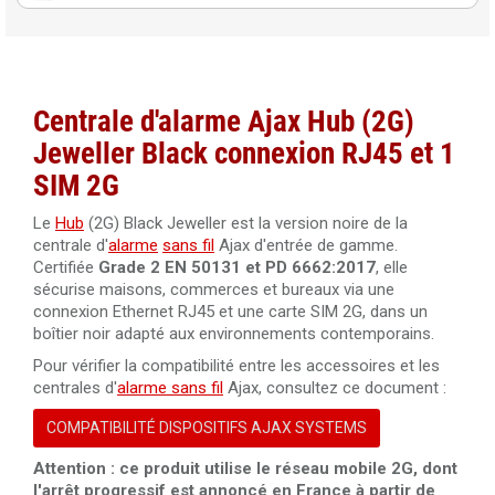
de manganèse
Détecteur de mouvement rideau sans fil hors animaux
Clavier sans fil tactile noir Ajax Keypad Jeweller
Pack 10 piles Procell CR123 3V 1550 mAh au lithium et au
Ajax MotionProtect Curtain Jeweller blanc pour a
dioxyde de manganèse
Détecteur de mouvement rideau sans fil hors animaux
Centrale d'alarme Ajax Hub (2G)
Pile bouton Duracell Procell CR2032 3V 245 mAh au
Ajax MotionProtect Curtain Jeweller noir pour al
Jeweller Black connexion RJ45 et 1
lithium et au dioxyde de manganèse
Détecteur de mouvement et bris de vitre sans fil hors
SIM 2G
animaux Ajax CombiProtect Jeweller blanc pour
Le
Hub
(2G) Black Jeweller est la version noire de la
Détecteur de mouvement et bris de vitre sans fil hors
centrale d'
alarme
sans fil
Ajax d'entrée de gamme.
animaux Ajax CombiProtect Jeweller noir pour a
Certifiée
Grade 2 EN 50131 et PD 6662:2017
, elle
sécurise maisons, commerces et bureaux via une
Détecteur de mouvement extérieur sans fil hors animaux
connexion Ethernet RJ45 et une carte SIM 2G, dans un
Ajax MotionProtect Outdoor pour alarme sans f
boîtier noir adapté aux environnements contemporains.
Pour vérifier la compatibilité entre les accessoires et les
Détecteur d'incendie sans fil noir avec capteur de
centrales d'
alarme sans fil
Ajax, consultez ce document :
température Ajax FireProtect Jeweller pour alarme
COMPATIBILITÉ DISPOSITIFS AJAX SYSTEMS
Détecteur d'incendie sans fil blanc avec capteur de
température Ajax FireProtect Jeweller pour alarm
Attention : ce produit utilise le réseau mobile 2G, dont
l'arrêt progressif est annoncé en France à partir de