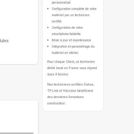
personnalisé
ours et
Configuration complète de votre
matériel par un technicien
certifié
ètres
Configuration de votre
smartphone/tablette
dules
Mise à jour et maintenance
vision DS-
Intégration et paramétrage du
matériel en atelier
Pour chaque Client, un technicien
dédié basé en France vous répond
sous 4 heures.
Nos techniciens certifiés Dahua,
TP-Link et Hikvision bénéficient
des dernières formations
constructeur.