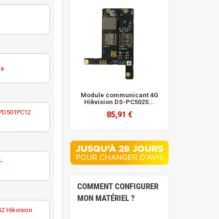
ua
Module communicant 4G
Hikvision DS-PC502S...
S-PD501PC12
85,91 €
C15-EG2(B)
S-
M portée 18
COMMENT CONFIGURER
MON MATÉRIEL ?
G2 Hikvision