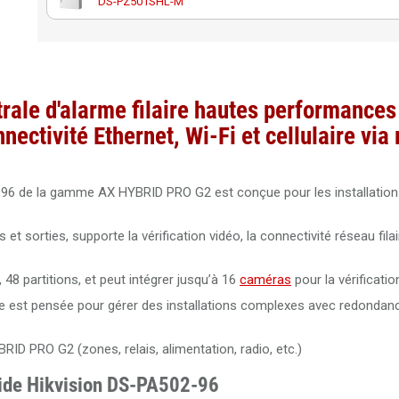
DS-PZ501SHL-M
Boîtier plastique pour centrale Hikvision AX Hybrid Pro seri
DS-PZ501SHL-P
Hikvision DS-PK501LTM-HWE clavier LCD filaire avec lecteu
rale d'alarme filaire hautes performances
AX HYBRID PRO G2
nnectivité Ethernet, Wi-Fi et cellulaire vi
Clavier tactile 7 pouces avec lecteur de badges Hikvision 
PK670MDW-HWE/White pour alarme AX HYBRI
6 de la gamme AX HYBRID PRO G2 est conçue pour les installations
Module d’extension 8 entrées / 4 sorties filaires Hikvision 
PM501Z8T4 pour centrale AX HYBRID PRO
t sorties, supporte la vérification vidéo, la connectivité réseau filai
Récepteur sans fil Tri-X 868 MHz Hikvision DS-PR501-HWE
centrale AX HYBRID PRO G2
 48 partitions, et peut intégrer jusqu’à 16
caméras
pour la vérificatio
Elle est pensée pour gérer des installations complexes avec redondan
Module communicant 4G Hikvision DS-PC502S pour centra
HYBRID PRO G2
D PRO G2 (zones, relais, alimentation, radio, etc.)
Clavier de commande extérieur antivandale filaire avec lect
bride Hikvision DS-PA502-96
badges Hikvision DS-PK502MDX pour