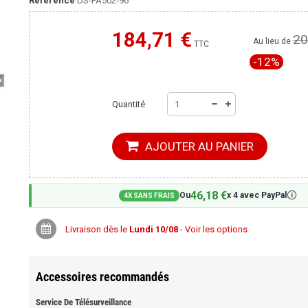
Référence
DS-PA502-96
184,71 €
20
Moins cher ailleurs ?
Au lieu de
TTC
-12%
Quantité
AJOUTER AU PANIER
46,18 €
🛈
Ou
x 4 avec PayPal
4X SANS FRAIS
Livraison dès le
Lundi 10/08
- Voir les options
Accessoires recommandés
Service De Télésurveillance