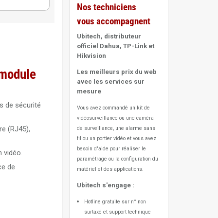
Nos techniciens
vous accompagnent
es Hikvision
Ubitech, distributeur
officiel Dahua, TP-Link et
r RFID pour
Hikvision
a module
Les meilleurs prix du web
DS-
avec les services sur
mesure
 de sécurité
Vous avez commandé un kit de
DS-
vidéosurveillance ou une caméra
re (RJ45),
de surveillance, une alarme sans
fil ou un portier vidéo
et vous avez
 pour
besoin d'aide pour réaliser le
n vidéo.
paramétrage ou la configuration du
ce de
les AX
matériel et des applications.
Ubitech s'engage :
eur de
Hotline gratuite sur n° non
surtaxé et support technique