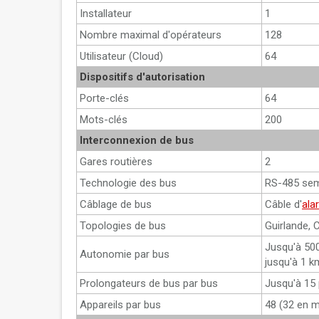
Installateur
1
Nombre maximal d'opérateurs
128
Utilisateur (Cloud)
64
Dispositifs d'autorisation
Porte-clés
64
Mots-clés
200
Interconnexion de bus
Gares routières
2
Technologie des bus
RS-485 sem
Câblage de bus
Câble d'
ala
Topologies de bus
Guirlande, 
Jusqu'à 500
Autonomie par bus
jusqu'à 1 
Prolongateurs de bus par bus
Jusqu'à 15 
Appareils par bus
48 (32 en 