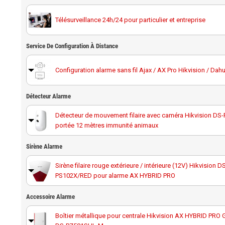
Télésurveillance 24h/24 pour particulier et entreprise
Service De Configuration À Distance
Configuration alarme sans fil Ajax / AX Pro Hikvision / Dah
Détecteur Alarme
Détecteur de mouvement filaire avec caméra Hikvision D
portée 12 mètres immunité animaux
Détecteur rideau filaire PIR longue portée Hikvision DS-PD
Sirène Alarme
15 mètres angle étroit pour ala
Sirène filaire rouge extérieure / intérieure (12V) Hikvision D
PS102X/RED pour alarme AX HYBRID PRO
Détecteur de mouvement filaire Hikvision DS-PD701DT18A
mètres immunité animaux 30 kg AX H
Accessoire Alarme
Boîtier métallique pour centrale Hikvision AX HYBRID PRO 