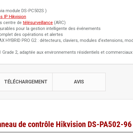
Alimentation de bus 3A avec emplacement batterie de sec
n via module DS-PC502S )
prolongateur Hikvision DS-PR531-3A po
 IP Hikvision
rs centre de
télésurveillance
(ARC)
Antenne externe 868 MHz pour AX Pro Ultra avec câble 3 m
rables pour la gestion intelligente des événements
Hikvision DS-PT061
omplet des opérations et alertes
s AX HYBRID PRO G2 : détecteurs, claviers, modules d'extensions, mo
Expanseur de relais de bus 4 sorties avec prolongateur Hik
PM501R4 pour alarme AX HYBRID PR
Grade 2, adaptée aux environnements résidentiels et commerciaux
TÉLÉCHARGEMENT
AVIS
anneau de contrôle Hikvision DS-PA502-96