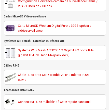
Configuration à distance caméra de surveillance Dahua /
VIGI / Hikvision / HiLook
Cartes MicroSD Vidéosurveillance
Carte MicroSD Western Digital Purple 32GB spéciale
vidéosurveillance
Carte MicroSD Western Digital Purple 64GB spéciale
Systèmes WIFI Mesh - Extension Du Réseau WIFI
vidéosurveillance
Système WiFi Mesh AC 1200 1,2 Gigabit + 2 ports RJ45
gigabit TP-Link Deco M4 (pack de 2)
Carte MicroSD Western Digital Purple 128GB spéciale
vidéosurveillance
Système Mesh WiFi 6 de 3 Gigabit couverture 250m² TP-
Câbles RJ45
Link Deco X50 (pack de 2)
Carte MicroSD Western Digital Purple 256GB spéciale
Câble RJ45 droit Cat.6 blindé F/UTP 3 mètres 100%
vidéosurveillance
cuivre
Système Mesh WiFi 6 extérieur IP65 de 3 Gigabit
couverture 230m² TP-Link Deco X50-Outdoor(1-Pack)
Câble RJ45 droit Cat.6 blindé F/UTP 10 mètres 100%
Accessoires Câble RJ45
cuivre
Connecteur RJ45 mâle blindé Cat.6 rapide sans outil
Câble RJ45 droit Cat.6 blindé F/UTP 20 mètres 100%
cuivre