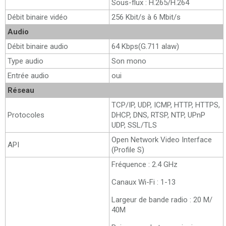
Sous-flux : H.265/H.264
Débit binaire vidéo
256 Kbit/s à 6 Mbit/s
Audio
Débit binaire audio
64 Kbps(G.711 alaw)
Type audio
Son mono
Entrée audio
oui
Réseau
TCP/IP, UDP, ICMP, HTTP, HTTPS,
Protocoles
DHCP, DNS, RTSP, NTP, UPnP
UDP, SSL/TLS
Open Network Video Interface
API
(Profile S)
Fréquence : 2.4 GHz
Canaux Wi-Fi : 1-13
Largeur de bande radio : 20 M/
40M