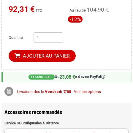
92,31 €
104,90 €
TTC
Moins cher ailleurs ?
Au lieu de
-12%
Quantité
AJOUTER AU PANIER
23,08 €
🛈
Ou
x 4 avec PayPal
4X SANS FRAIS
Livraison dès le
Vendredi 7/08
- Voir les options
Accessoires recommandés
Service De Configuration À Distance