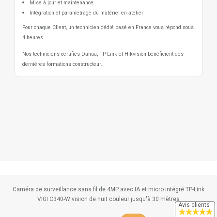
Mise à jour et maintenance
Intégration et paramétrage du matériel en atelier
Pour chaque Client, un technicien dédié basé en France vous répond sous
4 heures.
Nos techniciens certifiés Dahua, TP-Link et Hikvision bénéficient des
dernières formations constructeur.
Caméra de surveillance sans fil de 4MP avec IA et micro intégré TP-Link
VIGI C340-W vision de nuit couleur jusqu'à 30 mètres
Avis clients
★
★
★
★
★