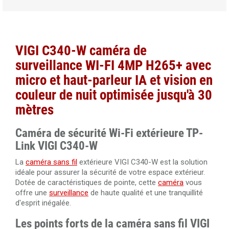
Câble RJ45 droit Cat.6 blindé F/UTP 30 mètres 100%
cuivre
VIGI C340-W caméra de
Câble RJ45 droit Cat.6 blindé F/UTP 40 mètres 100%
surveillance WI-FI
4MP H265+
avec
cuivre
micro et haut-parleur IA et vision en
Câble RJ45 droit Cat.6 blindé F/UTP 50 mètres 100%
couleur de nuit optimisée jusqu'à 30
cuivre
mètres
Caméra de sécurité Wi-Fi extérieure TP-
Link VIGI C340-W
La
caméra sans fil
extérieure VIGI C340-W est la solution
idéale pour assurer la sécurité de votre espace extérieur.
Dotée de caractéristiques de pointe, cette
caméra
vous
offre une
surveillance
de haute qualité et une tranquillité
d'esprit inégalée.
Les points forts de la caméra sans fil
VIGI