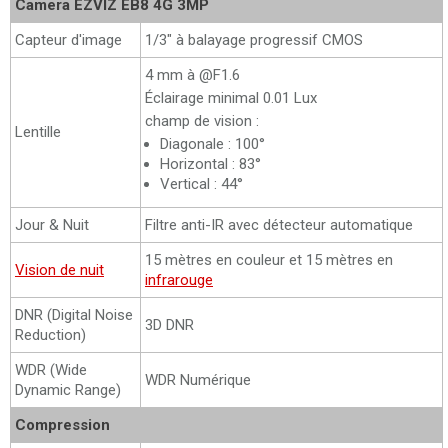
Camera EZVIZ EB8 4G 3MP
Capteur d'image
1/3" à balayage progressif CMOS
4 mm à @F1.6
Éclairage minimal 0.01 Lux
champ de vision :
Lentille
Diagonale : 100°
Horizontal : 83°
Vertical : 44°
Jour & Nuit
Filtre anti-IR avec détecteur automatique
15 mètres en couleur et 15 mètres en
Vision de nuit
infrarouge
DNR (Digital Noise
3D DNR
Reduction)
WDR (Wide
WDR Numérique
Dynamic Range)
Compression