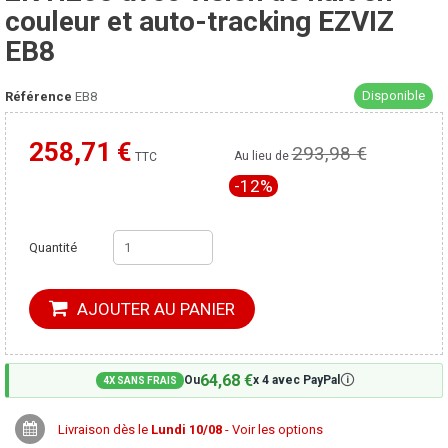
couleur et auto-tracking EZVIZ
EB8
Disponible
Référence
EB8
258,71 €
293,98 €
Moins cher ailleurs ?
Au lieu de
TTC
-12%
Quantité
AJOUTER AU PANIER
64,68 €
🛈
Ou
x 4 avec PayPal
4X SANS FRAIS
Livraison dès le
Lundi 10/08
- Voir les options