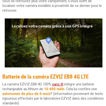
vous ne retrouvez plus votre campement, il vous suffit de
localiser votre caméra installée à proximité de ce dernier pour le
retrouver.
Batterie de la caméra EZVIZ EB8 4G LTE
La caméra EZVIZ EB8 4G 100%
sans fil
intègre une batterie
rechargeable au lithium de
10 400 mAh
. Cela lui confère une
autonomie de plus de 6 mois
* (information provenant de tests
rigoureux effectués par le laboratoire EZVIZ dans des conditions
standards)