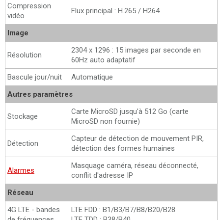
Compression
Flux principal : H.265 / H264
vidéo
Image
2304 x 1296 : 15 images par seconde en
Résolution
60Hz auto adaptatif
Bascule jour/nuit
Automatique
Autres paramètres
Carte MicroSD jusqu'à 512 Go (carte
Stockage
MicroSD non fournie)
Capteur de détection de mouvement PIR,
Détection
détection des formes humaines
Masquage caméra, réseau déconnecté,
Alarmes
conflit d'adresse IP
Réseau
4G LTE - bandes
LTE FDD : B1/B3/B7/B8/B20/B28
de fréquences
LTE TDD : B38/B40