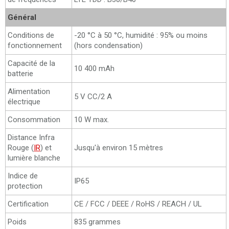
Général
Conditions de
-20 °C à 50 °C, humidité : 95% ou moins
fonctionnement
(hors condensation)
Capacité de la
10 400 mAh
batterie
Alimentation
5 V CC/2 A
électrique
Consommation
10 W max.
Distance Infra
Rouge (
IR
) et
Jusqu'à environ 15 mètres
lumière blanche
Indice de
IP65
protection
Certification
CE / FCC / DEEE / RoHS / REACH / UL
Poids
835 grammes