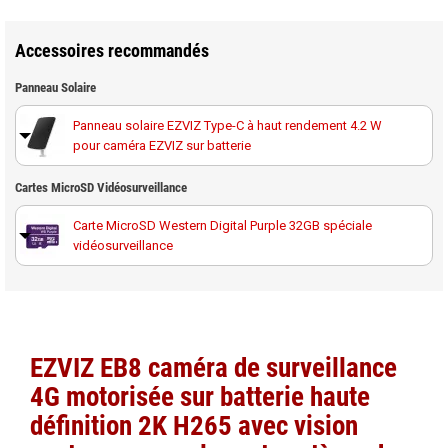
Accessoires recommandés
Panneau Solaire
Panneau solaire EZVIZ Type-C à haut rendement 4.2 W
pour caméra EZVIZ sur batterie
Panneau solaire EZVIZ Type-C modèle E à haut
Cartes MicroSD Vidéosurveillance
rendement 6 W pour caméra EZVIZ sur batterie
Carte MicroSD Western Digital Purple 32GB spéciale
vidéosurveillance
Carte MicroSD Western Digital Purple 64GB spéciale
vidéosurveillance
Carte MicroSD Western Digital Purple 128GB spéciale
EZVIZ EB8 caméra de surveillance
vidéosurveillance
4G motorisée sur batterie
haute
Carte MicroSD Western Digital Purple 256GB spéciale
définition 2K H265
avec
vision
vidéosurveillance