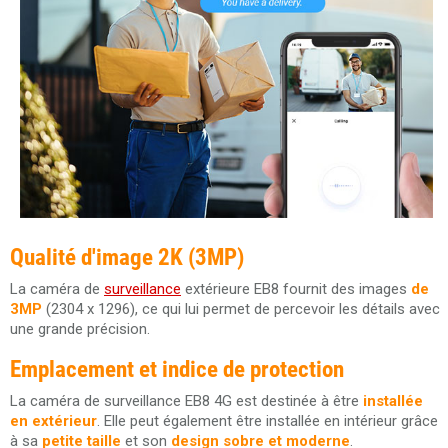
Qualité d'image 2K (3MP)
La caméra de
surveillance
extérieure EB8 fournit des images
de
3MP
(2304 x 1296), ce qui lui permet de percevoir les détails avec
une grande précision.
Emplacement et indice de protection
La caméra de surveillance EB8 4G est destinée à être
installée
en extérieur
. Elle peut également être installée en intérieur grâce
à sa
petite taille
et son
design sobre et moderne
.