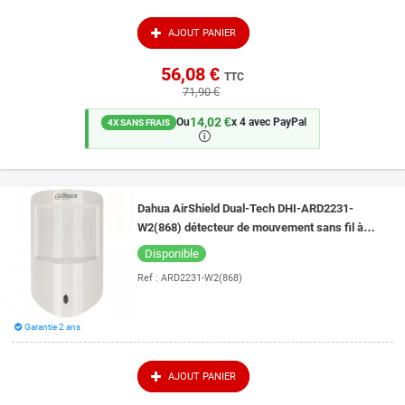
AJOUT PANIER
56,08 €
TTC
71,90 €
14,02 €
Ou
x 4 avec PayPal
4X SANS FRAIS
🛈
Dahua AirShield Dual-Tech DHI-ARD2231-
W2(868) détecteur de mouvement sans fil à
double technologie hors animaux jusqu'à 18 kg
Disponible
Ref :
ARD2231-W2(868)
Garantie 2 ans
AJOUT PANIER