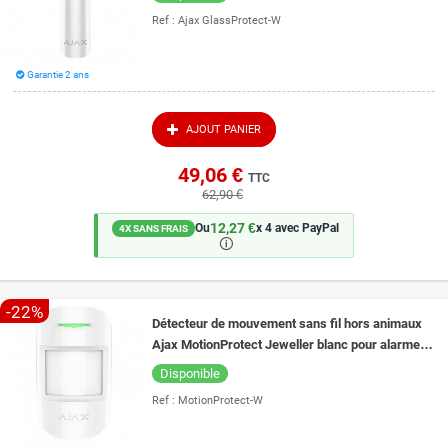
Ref :
Ajax GlassProtect-W
Garantie 2 ans
AJOUT PANIER
49,06 €
TTC
62,90 €
12,27 €
Ou
x 4 avec PayPal
4X SANS FRAIS
🛈
-22%
Détecteur de mouvement sans fil hors animaux
Ajax MotionProtect Jeweller blanc pour alarme
Ajax
Disponible
Ref :
MotionProtect-W