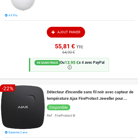
AX Pro
AJOUT PANIER
55,81 €
TTC
64,90 €
13,95 €
Ou
x 4 avec PayPal
4X SANS FRAIS
🛈
-22%
Détecteur d'incendie sans fil noir avec capteur de
température Ajax FireProtect Jeweller pour
alarme Ajax
Disponible
Ref :
FireProtect-B
Garantie 2 ans