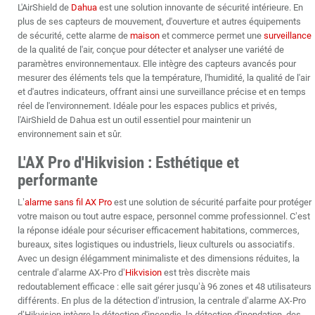
L'AirShield de
Dahua
est une solution innovante de sécurité intérieure. En
plus de ses capteurs de mouvement, d'ouverture et autres équipements
de sécurité, cette alarme de
maison
et commerce permet une
surveillance
de la qualité de l'air, conçue pour détecter et analyser une variété de
paramètres environnementaux. Elle intègre des capteurs avancés pour
mesurer des éléments tels que la température, l'humidité, la qualité de l'air
et d'autres indicateurs, offrant ainsi une surveillance précise et en temps
réel de l'environnement. Idéale pour les espaces publics et privés,
l'AirShield de Dahua est un outil essentiel pour maintenir un
environnement sain et sûr.
L'AX Pro d'Hikvision : Esthétique et
performante
L’
alarme sans fil AX Pro
est une solution de sécurité parfaite pour protéger
votre maison ou tout autre espace, personnel comme professionnel. C’est
la réponse idéale pour sécuriser efficacement habitations, commerces,
bureaux, sites logistiques ou industriels, lieux culturels ou associatifs.
Avec un design élégamment minimaliste et des dimensions réduites, la
centrale d’alarme AX-Pro d’
Hikvision
est très discrète mais
redoutablement efficace : elle sait gérer jusqu’à 96 zones et 48 utilisateurs
différents. En plus de la détection d’intrusion, la centrale d’alarme AX-Pro
d’Hikvision intègre la détection d'incendie, la détection d'inondation, des