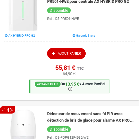
PR501-HWE pour centrale AX HYBRID PRO G2
Disponible
Ref :
DS-PR501-HWE
AX HYBRID PRO G2
Garantie 3 ans
AJOUT PANIER
55,81 €
TTC
64,90 €
13,95 €
Ou
x 4 avec PayPal
4X SANS FRAIS
🛈
-14%
Détecteur de mouvement sans fil PIR avec
détection de bris de glace pour alarme AX PRO
Hikvision DS-PDPG12P-EG2-WE
Disponible
Ref :
DS-PDPG12P-EG2-WE