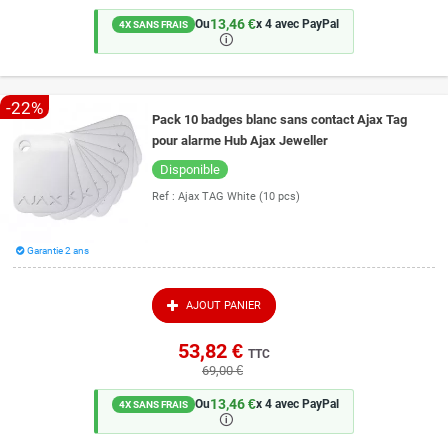
13,46 €
Ou
x 4 avec PayPal
4X SANS FRAIS
🛈
-22%
Pack 10 badges blanc sans contact Ajax Tag
pour alarme Hub Ajax Jeweller
Disponible
Ref :
Ajax TAG White (10 pcs)
Garantie 2 ans
AJOUT PANIER
53,82 €
TTC
69,00 €
13,46 €
Ou
x 4 avec PayPal
4X SANS FRAIS
🛈