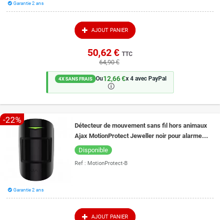
Garantie 2 ans
AJOUT PANIER
50,62 €
TTC
64,90 €
12,66 €
Ou
x 4 avec PayPal
4X SANS FRAIS
🛈
-22%
Détecteur de mouvement sans fil hors animaux
Ajax MotionProtect Jeweller noir pour alarme
Ajax
Disponible
Ref :
MotionProtect-B
Garantie 2 ans
AJOUT PANIER