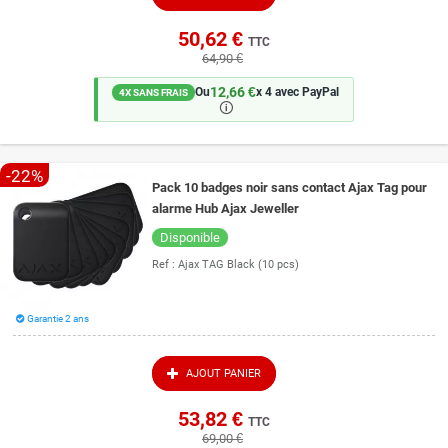
50,62 €
TTC
64,90 €
12,66 €
Ou
x 4 avec PayPal
4X SANS FRAIS
🛈
-22%
Pack 10 badges noir sans contact Ajax Tag pour
alarme Hub Ajax Jeweller
Disponible
Ref :
Ajax TAG Black (10 pcs)
Garantie 2 ans
AJOUT PANIER
53,82 €
TTC
69,00 €