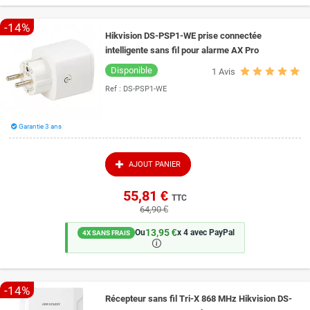
-14%
Hikvision DS-PSP1-WE prise connectée
intelligente sans fil pour alarme AX Pro
Disponible
1
Avis
Ref :
DS-PSP1-WE
Garantie 3 ans
AJOUT PANIER
55,81 €
TTC
64,90 €
13,95 €
Ou
x 4 avec PayPal
4X SANS FRAIS
🛈
-14%
Récepteur sans fil Tri-X 868 MHz Hikvision DS-