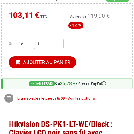
103,11 €
119,90 €
Moins cher ailleurs ?
Au lieu de
TTC
-14%
Quantité
AJOUTER AU PANIER
25,78 €
🛈
Ou
x 4 avec PayPal
4X SANS FRAIS
Livraison dès le
Jeudi 6/08
- Voir les options
Hikvision DS-PK1-LT-WE/Black :
Clavier LCD noir sans fil avec