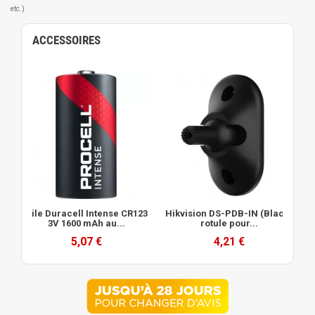
etc.)
ACCESSOIRES
Pile Duracell Intense CR123
Hikvision DS-PDB-IN (Black)
3V 1600 mAh au...
rotule pour...
5,07 €
4,21 €