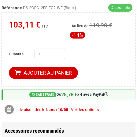
Disponible
Référence
DS-PDPC12PF-EG2-WE (Black)
103,11 €
119,90 €
Moins cher ailleurs ?
Au lieu de
TTC
-14%
Quantité
AJOUTER AU PANIER
25,78 €
🛈
Ou
x 4 avec PayPal
4X SANS FRAIS
Livraison dès le
Lundi 10/08
- Voir les options
Accessoires recommandés