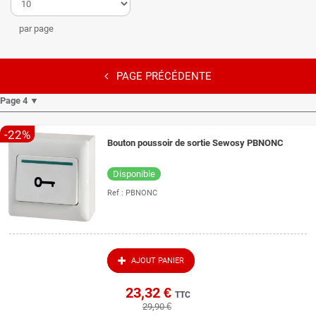
par page
PAGE PRÉCÉDENTE
Page 4 ▼
-22%
Bouton poussoir de sortie Sewosy PBNONC
Disponible
Ref :
PBNONC
AJOUT PANIER
23,32 €
TTC
29,90 €