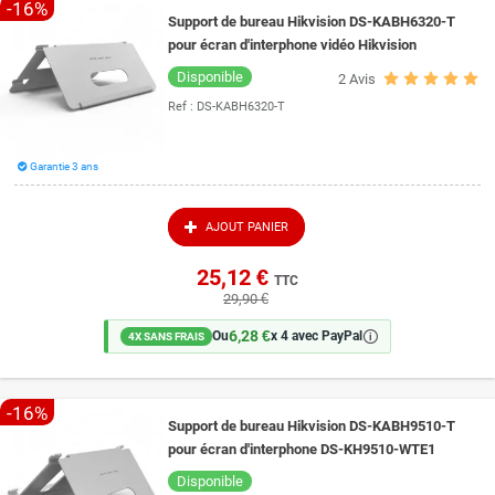
-16%
Support de bureau Hikvision DS-KABH6320-T
pour écran d'interphone vidéo Hikvision
Disponible
2
Avis
Ref :
DS-KABH6320-T
Garantie 3 ans
AJOUT PANIER
25,12 €
TTC
29,90 €
6,28 €
🛈
Ou
x 4 avec PayPal
4X SANS FRAIS
-16%
Support de bureau Hikvision DS-KABH9510-T
pour écran d'interphone DS-KH9510-WTE1
Disponible