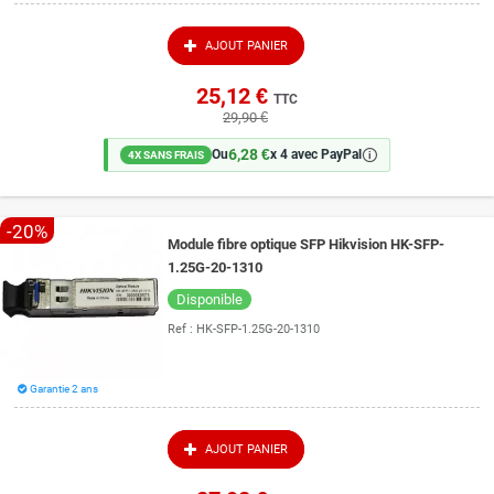
AJOUT PANIER
25,12 €
TTC
29,90 €
6,28 €
🛈
Ou
x 4 avec PayPal
4X SANS FRAIS
-20%
Module fibre optique SFP Hikvision HK-SFP-
1.25G-20-1310
Disponible
Ref :
HK-SFP-1.25G-20-1310
Garantie 2 ans
AJOUT PANIER