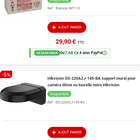
Ref :
Enersys NP7-12
AJOUT PANIER
29,90 €
TTC
7,48 €
🛈
Ou
x 4 avec PayPal
4X SANS FRAIS
-5%
Hikvision DS-220AZJ-145-BA support mural pour
caméra dôme ou tourelle noire Hikvision
Disponible
Ref :
DS-220AZJ-145-BA
AJOUT PANIER