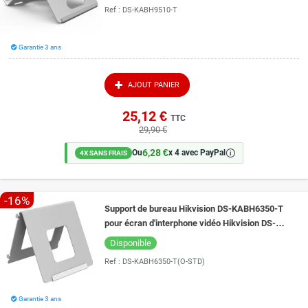
Ref :
DS-KABH9510-T
Garantie 3 ans
AJOUT PANIER
25,12 €
TTC
29,90 €
6,28 €
🛈
Ou
x 4 avec PayPal
4X SANS FRAIS
-16%
Support de bureau Hikvision DS-KABH6350-T
pour écran d'interphone vidéo Hikvision DS-
KH6350-WTE1
Disponible
Ref :
DS-KABH6350-T(O-STD)
Garantie 3 ans