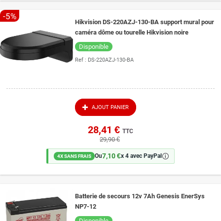
-5%
Hikvision DS-220AZJ-130-BA support mural pour
caméra dôme ou tourelle Hikvision noire
Disponible
Ref :
DS-220AZJ-130-BA
AJOUT PANIER
28,41 €
TTC
29,90 €
7,10 €
🛈
Ou
x 4 avec PayPal
4X SANS FRAIS
Batterie de secours 12v 7Ah Genesis EnerSys
NP7-12
Disponible