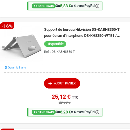
5,83 €
🛈
Ou
x 4 avec PayPal
4X SANS FRAIS
-16%
Support de bureau Hikvision DS-KABH8350-T
pour écran d'interphone DS-KH8350-WTE1 /
WTE2
Disponible
Ref :
DS-KABH8350-T
Garantie 3 ans
AJOUT PANIER
25,12 €
TTC
29,90 €
6,28 €
🛈
Ou
x 4 avec PayPal
4X SANS FRAIS