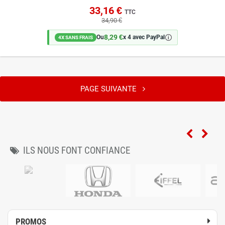
33,16 €
TTC
34,90 €
8,29 €
🛈
Ou
x 4 avec PayPal
4X SANS FRAIS
PAGE SUIVANTE
ILS NOUS FONT CONFIANCE
PROMOS