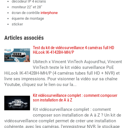
décodeur IP 4 écrans
moniteur 22” et 28”
écran de contrôle
interphone
équerre de montage
sticker
Articles associés
Test du kit de vidéosurveillance 4 caméras full HD
HiLook IK-4142BH-MH/P
Ubitech x Vincent VinTech Aujourd'hui, Vincent
VinTech teste le kit vidéo surveillance PoE
HiLook IK-4142BH-MH/P (4 caméras tubes full HD + NVR) et
livre ses impressions. Pour visionner la vidéo sur sa chaîne
Youtube, cliquez sur le lien ou sur la...
Kit vidéosurveillance complet : comment composer
son installation de A à Z
Kit vidéosurveillance complet : comment
composer son installation de A à Z ? Un kit de
vidéosurveillance complet permet de créer une installation
cohérente, avec les caméras, l’enregistreur NVR, le stockage