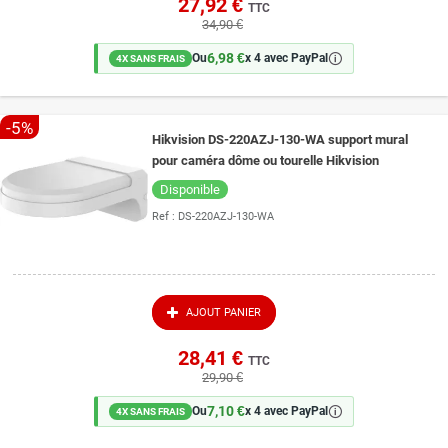
27,92 €
TTC
34,90 €
6,98 €
🛈
Ou
x 4 avec PayPal
4X SANS FRAIS
-5%
Hikvision DS-220AZJ-130-WA support mural
pour caméra dôme ou tourelle Hikvision
Disponible
Ref :
DS-220AZJ-130-WA
AJOUT PANIER
28,41 €
TTC
29,90 €
7,10 €
🛈
Ou
x 4 avec PayPal
4X SANS FRAIS