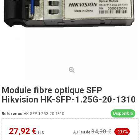
Module fibre optique SFP
Hikvision HK-SFP-1.25G-20-1310
Disponible
Référence
HK-SFP-1.25G-20-1310
27,92 €
34,90 €
-20%
Moins cher ailleurs ?
Au lieu de
TTC