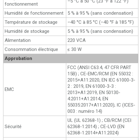
–5 °C à 50 °C (23 °F à 122 °F)
fonctionnement
Humidité de fonctionnement
5 % à 95 % (sans condensation)
Température de stockage
–40 °C à 85 °C (–40 °F à 185 °F)
Humidité de stockage
5 % à 95 % (sans condensation)
Alimentation
220 VCA
Consommation électrique
≤ 30 W
Approbation
FCC (ANSI C63.4, 47 CFR PART
15B) ; CE-EMC/RCM (EN 55032 :
2015+A11:2020, EN IEC 61000-3-
2 : 2019, EN 61000-3-3 :
EMC
2013+A1:2019, EN 50130-
4:2011+A1:2014, EN
55035:2017+A11:2020); IC (ICES-
003 : numéro 14)
UL (UL 62368-1) ; CB/RCM (CEI
Sécurité
62368-1:2014) ; CE-LVD (EN
62368-1:2014+A11:2024)