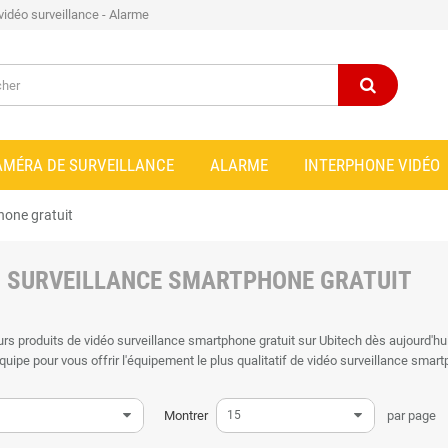
 vidéo surveillance - Alarme
AMÉRA DE SURVEILLANCE
ALARME
INTERPHONE VIDÉO
hone gratuit
O SURVEILLANCE SMARTPHONE GRATUIT
urs produits de vidéo surveillance smartphone gratuit sur Ubitech dès aujourd'h
quipe pour vous offrir l'équipement le plus qualitatif de vidéo surveillance smart
ne garantie fabricant de deux ans afin de faciliter votre achat sans hésitation.
 surveillance smartphone gratuit toute l'an
Montrer
15
par page