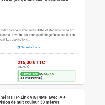
r vidéo 8 canaux avec sortie HDMI et stockage jusqu’à 16
 sortie HDMI full HD pour un affichage fluide des flux en
cal. Les applications...
Garantie 2 ans
215,00 €
TTC
282,90 €
53,75 €
Ou
4X SANS FRAIS
🛈
x 4 avec PayPal
caméras TP-Link VIGI 4MP avec IA +
vision de nuit couleur 30 mètres