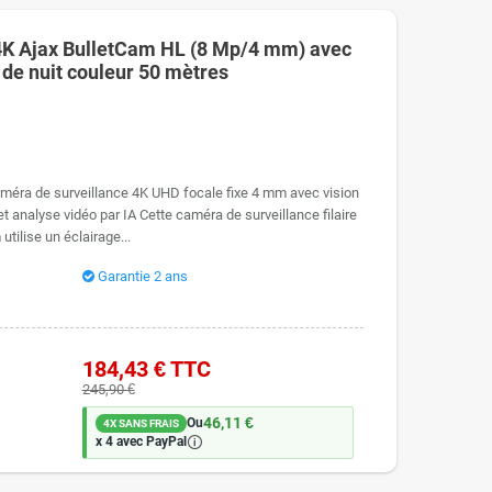
4K Ajax BulletCam HL (8 Mp/4 mm) avec
n de nuit couleur 50 mètres
méra de surveillance 4K UHD focale fixe 4 mm avec vision
t analyse vidéo par IA Cette caméra de surveillance filaire
tilise un éclairage...
Garantie 2 ans
184,43 €
TTC
245,90 €
46,11 €
Ou
4X SANS FRAIS
🛈
x 4 avec PayPal