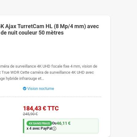
tions et procurent des solutions parfaites pour les sociétés et
4K Ajax TurretCam HL (8 Mp/4 mm) avec
 cela que nous sélectionnons les transporteurs les plus
n de nuit couleur 50 mètres
phone gratuit
re S.A.V. établi en France est toujours disponible et réactif afin
méra de surveillance 4K UHD focale fixe 4 mm, vision de
on de surveillance jusqu'à son installation complète et sa mise
 et True WDR Cette caméra de surveillance 4K UHD avec
ge hybride infrarouge et...
Vision nocturne
184,43 €
TTC
245,90 €
46,11 €
Ou
4X SANS FRAIS
🛈
x 4 avec PayPal