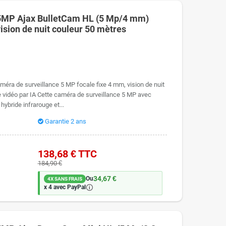
 5MP Ajax BulletCam HL (5 Mp/4 mm)
vision de nuit couleur 50 mètres
éra de surveillance 5 MP focale fixe 4 mm, vision de nuit
e vidéo par IA Cette caméra de surveillance 5 MP avec
hybride infrarouge et...
Garantie 2 ans
138,68 €
TTC
184,90 €
34,67 €
Ou
4X SANS FRAIS
🛈
x 4 avec PayPal