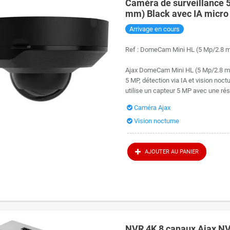
Caméra de surveillance
mm) Black avec IA micro i
mètres
Arrivage en cours
Ref :
DomeCam Mini HL (5 Mp/2.8 
Ajax DomeCam Mini HL (5 Mp/2.8 mm)
5 MP, détection via IA et vision noc
utilise un capteur 5 MP avec une rés
Caméra Ajax
Vision nocturne
AJOUTER AU PANIER
NVR 4K 8 canaux Ajax NV