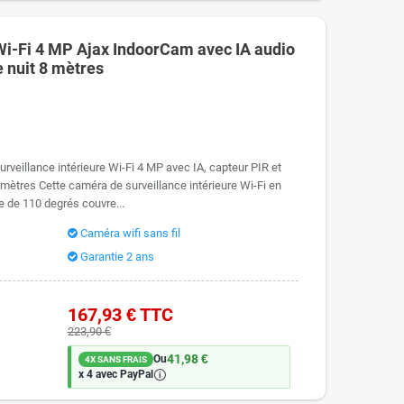
Wi-Fi 4 MP Ajax IndoorCam avec IA audio
e nuit 8 mètres
rveillance intérieure Wi-Fi 4 MP avec IA, capteur PIR et
 mètres Cette caméra de surveillance intérieure Wi-Fi en
e de 110 degrés couvre...
Caméra wifi sans fil
Garantie 2 ans
167,93 €
TTC
223,90 €
41,98 €
Ou
4X SANS FRAIS
🛈
x 4 avec PayPal