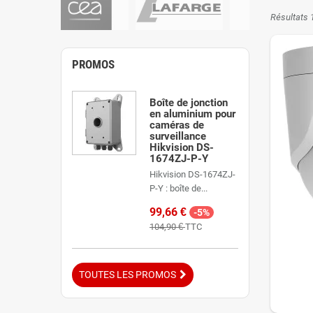
Les article
Résultats 1
les particu
Achat d
PROMOS
Ubitech co
performants
Boîte de jonction
Accomp
en aluminium pour
caméras de
Ubitech vou
surveillance
Hikvision DS-
d'accompli
1674ZJ-P-Y
Nous accom
Hikvision DS-1674ZJ-
en fonctio
P-Y : boîte de...
99,66 €
-5%
104,90 €
TTC
TOUTES LES PROMOS