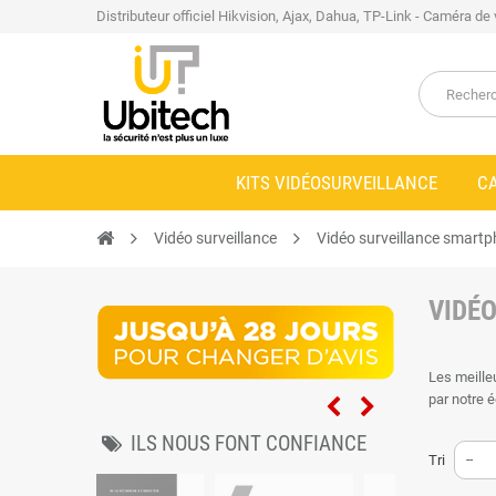
Distributeur officiel Hikvision, Ajax, Dahua, TP-Link - Caméra de
KITS VIDÉOSURVEILLANCE
C
Vidéo surveillance
Vidéo surveillance smartp
VIDÉ
Les meille
par notre é
proposent u
ILS NOUS FONT CONFIANCE
Vidéo
Tri
--