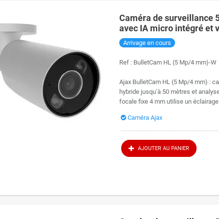
Caméra de surveillance
avec IA micro intégré et 
Arrivage en cours
Ref :
BulletCam HL (5 Mp/4 mm)-W
Ajax BulletCam HL (5 Mp/4 mm) : cam
hybride jusqu’à 50 mètres et analys
focale fixe 4 mm utilise un éclairage 
Caméra Ajax
AJOUTER AU PANIER