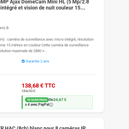
 5MP Ajax DomeCam Mini HL (5 Mp/2.8
ntégré et vision de nuit couleur 15
mm)-B
 : caméra de surveillance avec micro intégré, résolution
turne 15 mètres en couleur Cette caméra de surveillance
olution maximale de 2880 ×...
Garantie 2 ans
138,68 €
TTC
184,90 €
34,67 €
Ou
4X SANS FRAIS
🛈
x 4 avec PayPal
R HAC (8ch) blanc pour 8 caméras IP