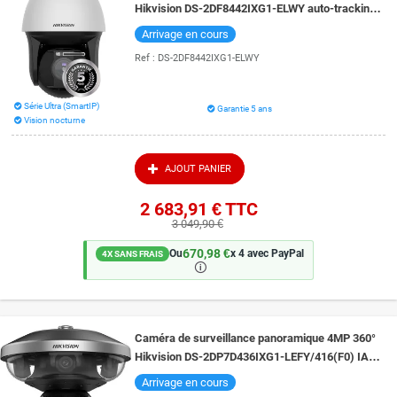
Hikvision DS-2DF8442IXG1-ELWY auto-tracking
et lecture de plaque vision de nuit 400 mètres
Arrivage en cours
Ref :
DS-2DF8442IXG1-ELWY
Série Ultra (SmartIP)
Garantie 5 ans
Vision nocturne
AJOUT PANIER
2 683,91 €
TTC
3 049,90 €
670,98 €
Ou
x 4 avec PayPal
4X SANS FRAIS
🛈
Caméra de surveillance panoramique 4MP 360°
Hikvision DS-2DP7D436IXG1-LEFY/416(F0) IA
zoom optique 36x vision de nuit 300 mètres
Arrivage en cours