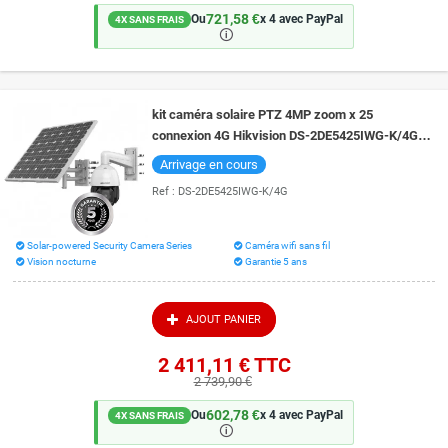
721,58 €
Ou
x 4 avec PayPal
4X SANS FRAIS
🛈
kit caméra solaire PTZ 4MP zoom x 25
connexion 4G Hikvision DS-2DE5425IWG-K/4G
vision de nuit 150 mètres
Arrivage en cours
Ref :
DS-2DE5425IWG-K/4G
Solar-powered Security Camera Series
Caméra wifi sans fil
Vision nocturne
Garantie 5 ans
AJOUT PANIER
2 411,11 €
TTC
2 739,90 €
602,78 €
Ou
x 4 avec PayPal
4X SANS FRAIS
🛈