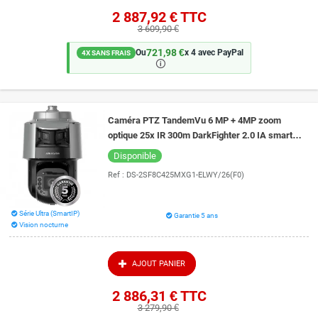
2 887,92 €
TTC
3 609,90 €
721,98 €
Ou
x 4 avec PayPal
4X SANS FRAIS
🛈
Caméra PTZ TandemVu 6 MP + 4MP zoom
optique 25x IR 300m DarkFighter 2.0 IA smart
tracking Hikvision DS-2SF8C425MXG1-
Disponible
ELWY/26(F0)
Ref :
DS-2SF8C425MXG1-ELWY/26(F0)
Série Ultra (SmartIP)
Garantie 5 ans
Vision nocturne
AJOUT PANIER
2 886,31 €
TTC
3 279,90 €