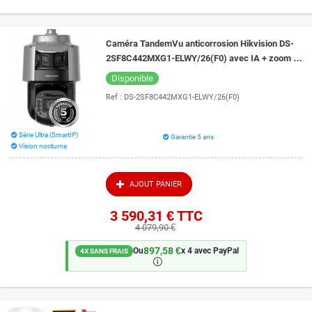
Caméra TandemVu anticorrosion Hikvision DS-
2SF8C442MXG1-ELWY/26(F0) avec IA + zoom x
42 + auto tracking+ ColorVu 30 m + IR 300 m
Disponible
Ref :
DS-2SF8C442MXG1-ELWY/26(F0)
Série Ultra (SmartIP)
Garantie 5 ans
Vision nocturne
AJOUT PANIER
3 590,31 €
TTC
4 079,90 €
897,58 €
Ou
x 4 avec PayPal
4X SANS FRAIS
🛈