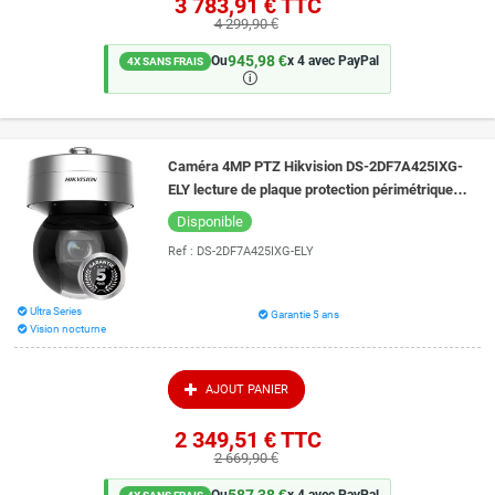
3 783,91 €
TTC
4 299,90 €
945,98 €
Ou
x 4 avec PayPal
4X SANS FRAIS
🛈
Caméra 4MP PTZ Hikvision DS-2DF7A425IXG-
ELY lecture de plaque protection périmétrique
vision de nuit 300 mètres
Disponible
Ref :
DS-2DF7A425IXG-ELY
Ultra Series
Garantie 5 ans
Vision nocturne
AJOUT PANIER
2 349,51 €
TTC
2 669,90 €