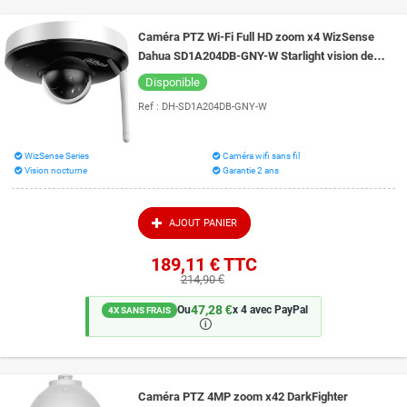
Caméra PTZ Wi-Fi Full HD zoom x4 WizSense
Dahua SD1A204DB-GNY-W Starlight vision de
nuit 20 mètres
Disponible
Ref :
DH-SD1A204DB-GNY-W
WizSense Series
Caméra wifi sans fil
Vision nocturne
Garantie 2 ans
AJOUT PANIER
189,11 €
TTC
214,90 €
47,28 €
Ou
x 4 avec PayPal
4X SANS FRAIS
🛈
Caméra PTZ 4MP zoom x42 DarkFighter