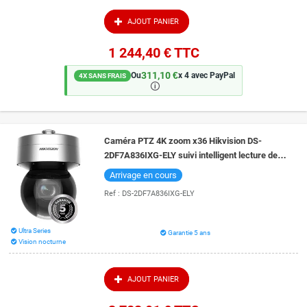
AJOUT PANIER
1 244,40 €
TTC
311,10 €
Ou
x 4 avec PayPal
4X SANS FRAIS
🛈
Caméra PTZ 4K zoom x36 Hikvision DS-
2DF7A836IXG-ELY suivi intelligent lecture de
plaque vision de nuit 300 mètres
Arrivage en cours
Ref :
DS-2DF7A836IXG-ELY
Ultra Series
Garantie 5 ans
Vision nocturne
AJOUT PANIER