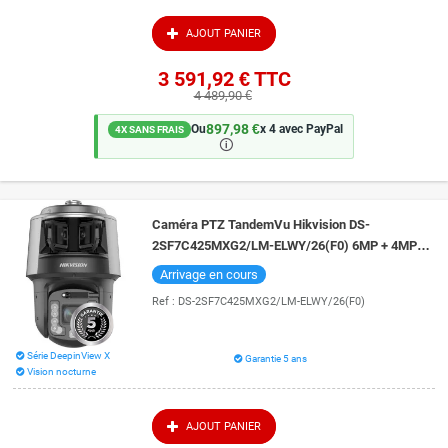
Nous orientons tous nos clients individuellement, du choix du système de
vidéosurveillance jusqu'à son installation complète et sa mise en fonction.
AJOUT PANIER
3 591,92 €
TTC
4 489,90 €
897,98 €
Ou
x 4 avec PayPal
4X SANS FRAIS
🛈
Caméra PTZ TandemVu Hikvision DS-
2SF7C425MXG2/LM-ELWY/26(F0) 6MP + 4MP
zoom x25 vision de nuit 400 mètres DarkFighter
Arrivage en cours
Ref :
DS-2SF7C425MXG2/LM-ELWY/26(F0)
Série DeepinView X
Garantie 5 ans
Vision nocturne
AJOUT PANIER