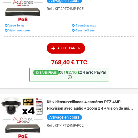
Arrivage en cours
Ref :
KIT-2PTZ4MP-POE
Value Series
4 caméras max
Vision nocturne
Garantie 3 ans
AJOUT PANIER
768,40 €
TTC
192,10 €
Ou
x 4 avec PayPal
4X SANS FRAIS
🛈
Kit vidéosurveillance 4 caméras PTZ 4MP
Hikvision avec audio + zoom x 4 + vision de nuit
20 mètres technologie EXIR 2.0
Arrivage en cours
Ref :
KIT-4PTZ4MP-POE