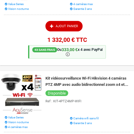
Value Series
4 caméras max
Vision nocturne
Garantie 3 ans
AJOUT PANIER
1 332,00 €
TTC
333,00 €
Ou
x 4 avec PayPal
4X SANS FRAIS
🛈
Kit vidéosurveillance Wi-Fi Hikvision 4 caméras
PTZ 4MP avec audio bidirectionnel zoom x4 et
vision de nuit 20 m EXIR 2.0
Disponible
Ref :
KIT-4PTZ4MP-WIFI
Value Series
Caméra wifi sans fil
Vision nocturne
Garantie 3 ans
4 caméras max