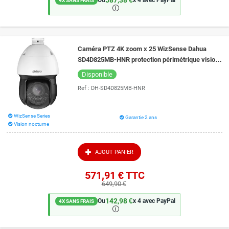
587,38 €
Ou
x 4 avec PayPal
4X SANS FRAIS
🛈
Caméra PTZ 4K zoom x 25 WizSense Dahua
SD4D825MB-HNR protection périmétrique vision
de nuit couleur 100 mètres
Disponible
Ref :
DH-SD4D825MB-HNR
WizSense Series
Garantie 2 ans
Vision nocturne
AJOUT PANIER
571,91 €
TTC
649,90 €
142,98 €
Ou
x 4 avec PayPal
4X SANS FRAIS
🛈