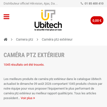
Distributeur officiel Hikvision, Ajax, Dahua, TP-Link - Caméra de vidéo surveillance - Alarme
01 85 400 410
0,00 €
Camera ptz
Caméra ptz extérieur
CAMÉRA PTZ EXTÉRIEUR
1045 résultats ont été trouvés.
Les meilleurs produits de caméra ptz extérieur dans le catalogue Ubitech
actualisé le dimanche 09 août 2026 comportant 1045 produits choisis par
notre équipe pour vous proposer l'équipement le plus performant de
caméra ptz extérieur au meilleur rapport qualité/prix. Tous les articles
possèdent
Voir plus
une garantie certifiée constructeur de 2 ans pour faciliter votre achat les