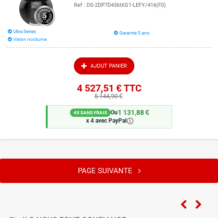
Ref :
DS-2DP7D436IXG1-LEFY/416(F0)
Ultra Series
Garantie 5 ans
Vision nocturne
AJOUT PANIER
4 527,51 €
TTC
5 144,90 €
1 131,88 €
Ou
4X SANS FRAIS
🛈
x 4 avec PayPal
PAGE SUIVANTE