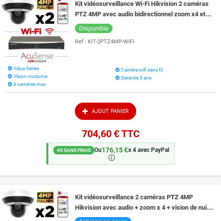
Kit vidéosurveillance Wi-Fi Hikvision 2 caméras
PTZ 4MP avec audio bidirectionnel zoom x4 et
vision de nuit 20 m EXIR 2.0
Disponible
Ref :
KIT-2PTZ4MP-WIFI
Value Series
Caméra wifi sans fil
Vision nocturne
Garantie 3 ans
4 caméras max
AJOUT PANIER
704,60 €
TTC
176,15 €
Ou
x 4 avec PayPal
4X SANS FRAIS
🛈
Kit vidéosurveillance 2 caméras PTZ 4MP
Hikvision avec audio + zoom x 4 + vision de nuit
20 mètres technologie EXIR 2.0