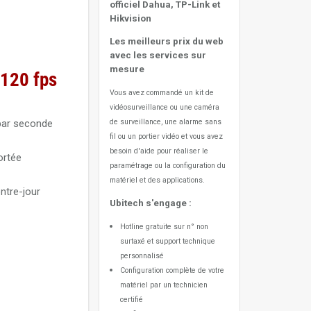
officiel Dahua, TP-Link et
Hikvision
Les meilleurs prix du web
avec les services sur
mesure
 120 fps
Vous avez commandé un kit de
vidéosurveillance ou une caméra
par seconde
de surveillance, une alarme sans
fil ou un portier vidéo
et vous avez
besoin d'aide pour réaliser le
ortée
paramétrage ou la configuration du
matériel et des applications.
ntre-jour
Ubitech s'engage :
Hotline gratuite sur n° non
surtaxé et support technique
personnalisé
Configuration complète de votre
matériel par un technicien
certifié