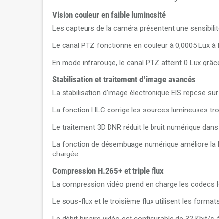
Vision couleur en faible luminosité
Les capteurs de la caméra présentent une sensibili
Le canal PTZ fonctionne en couleur à 0,0005 Lux à F
En mode infrarouge, le canal PTZ atteint 0 Lux grâce
Stabilisation et traitement d’image avancés
La stabilisation d’image électronique EIS repose su
La fonction HLC corrige les sources lumineuses trop
Le traitement 3D DNR réduit le bruit numérique dan
La fonction de désembuage numérique améliore la lis
chargée.
Compression H.265+ et triple flux
La compression vidéo prend en charge les codecs H.2
Le sous-flux et le troisième flux utilisent les forma
Le débit binaire vidéo est configurable de 32 Kbit/s