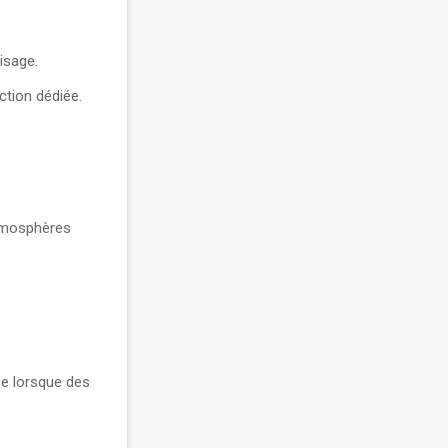
isage.
ction dédiée.
atmosphères
ce lorsque des