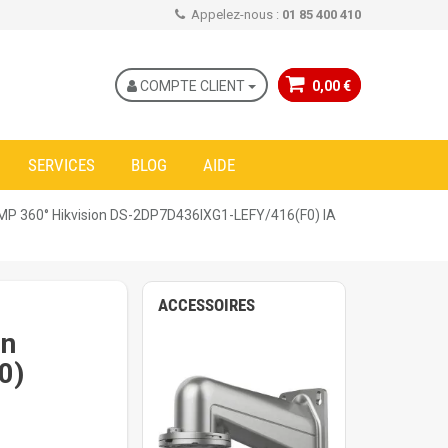
Appelez-nous :
01 85 400 410
COMPTE CLIENT
0,00 €
SERVICES
BLOG
AIDE
MP 360° Hikvision DS-2DP7D436IXG1-LEFY/416(F0) IA
ACCESSOIRES
on
0)