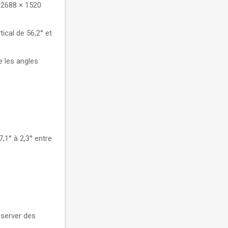
 2688 × 1520
ical de 56,2° et
e les angles
,1° à 2,3° entre
nserver des