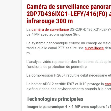
Caméra de surveillance panora
2DP7D436IXG1-LEFY/416(F0) avec
infrarouge 300 m
La
caméra de surveillance
DS-2DP7D436IXG1-LEFY/4
de 4 MP avec zoom optique 36×.
Le système panoramique couvre un champ de vision c
tandis que le canal PTZ assure une
surveillance
déta
m.
L’analyse vidéo repose sur des fonctions de deep le
fonctions de protection de périmètre.
La compression H.265+ réduit le débit nécessaire et 
Le boîtier ADC12 certifié IP67 et IK10 protège la
cam
extérieur dans des environnements soumis à la cor
Technologies principales
Imagerie panoramique 4 × 4 MP avec capteurs 1/1