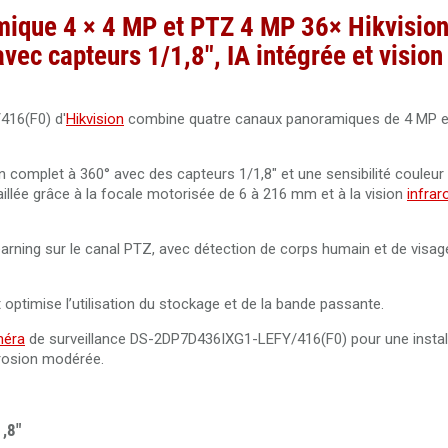
mique 4 × 4 MP et PTZ 4 MP 36× Hikvisio
 capteurs 1/1,8", IA intégrée et vision
16(F0) d'
Hikvision
combine quatre canaux panoramiques de 4 MP e
omplet à 360° avec des capteurs 1/1,8" et une sensibilité couleur 
illée grâce à la focale motorisée de 6 à 216 mm et à la vision
infrar
arning sur le canal PTZ, avec détection de corps humain et de visag
optimise l’utilisation du stockage et de la bande passante.
éra
de surveillance DS-2DP7D436IXG1-LEFY/416(F0) pour une instal
rosion modérée.
,8"