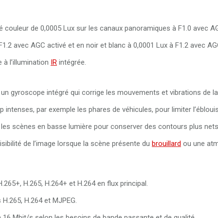
té couleur de 0,0005 Lux sur les canaux panoramiques à F1.0 avec AG
1.2 avec AGC activé et en noir et blanc à 0,0001 Lux à F1.2 avec AG
 à l’illumination
IR
intégrée.
r un gyroscope intégré qui corrige les mouvements et vibrations de l
 intenses, par exemple les phares de véhicules, pour limiter l’éblou
s les scènes en basse lumière pour conserver des contours plus nets
ibilité de l’image lorsque la scène présente du
brouillard
ou une at
65+, H.265, H.264+ et H.264 en flux principal.
ts H.265, H.264 et MJPEG.
 à 16 Mbit/s selon les besoins de bande passante et de qualité.