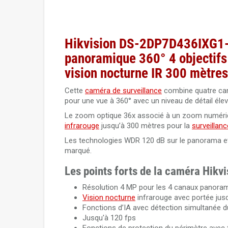
Hikvision DS-2DP7D436IXG1-L
panoramique 360° 4 objectif
vision nocturne IR 300 mètres
Cette
caméra de surveillance
combine quatre can
pour une vue à 360° avec un niveau de détail élev
Le zoom optique 36x associé à un zoom numériq
infrarouge
jusqu’à 300 mètres pour la
surveillanc
Les technologies WDR 120 dB sur le panorama et
marqué.
Les points forts de la caméra Hi
Résolution 4 MP pour les 4 canaux panoram
Vision nocturne
infrarouge avec portée jus
Fonctions d’IA avec détection simultanée d
Jusqu'à 120 fps