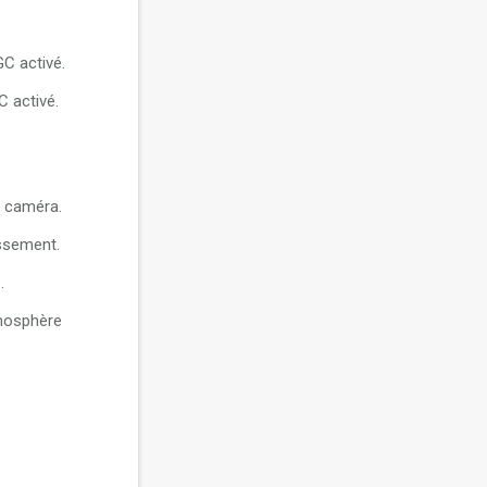
C activé.
C activé.
a caméra.
issement.
.
mosphère