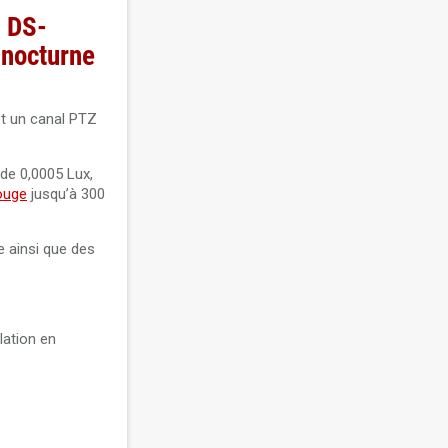
n DS-
 nocturne
t un canal PTZ
de 0,0005 Lux,
ouge
jusqu’à 300
e ainsi que des
lation en