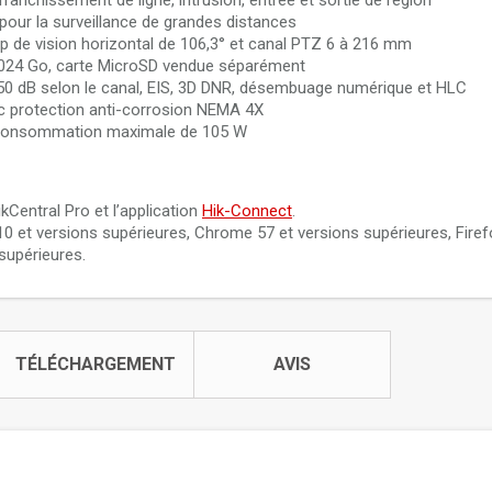
ranchissement de ligne, intrusion, entrée et sortie de région
ur la surveillance de grandes distances
de vision horizontal de 106,3° et canal PTZ 6 à 216 mm
024 Go, carte MicroSD vendue séparément
0 dB selon le canal, EIS, 3D DNR, désembuage numérique et HLC
vec protection anti-corrosion NEMA 4X
 consommation maximale de 105 W
kCentral Pro et l’application
Hik-Connect
.
 10 et versions supérieures, Chrome 57 et versions supérieures, Firef
supérieures.
TÉLÉCHARGEMENT
AVIS