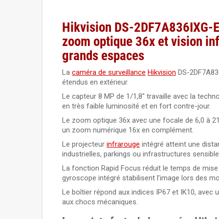
Hikvision DS-2DF7A836IXG-E
zoom optique 36x et vision in
grands espaces
La
caméra de surveillance
Hikvision
DS-2DF7A836
étendus en extérieur.
Le capteur 8 MP de 1/1,8" travaille avec la tech
en très faible luminosité et en fort contre-jour.
Le zoom optique 36x avec une focale de 6,0 à 21
un zoom numérique 16x en complément.
Le projecteur
infrarouge
intégré atteint une dist
industrielles, parkings ou infrastructures sensible
La fonction Rapid Focus réduit le temps de mise 
gyroscope intégré stabilisent l’image lors des 
Le boîtier répond aux indices IP67 et IK10, avec
aux chocs mécaniques.