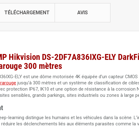
TÉLÉCHARGEMENT
AVIS
 MP Hikvision DS-2DF7A836IXG-ELY DarkFi
frarouge 300 mètres
6IXG-ELY est une dôme motorisée 4K équipée d’un capteur CMOS 1/
frarouge
jusqu’à 300 mètres et un système de classification de cible
 avec protection IP67, IK10 et une option de résistance à la corrosion
sites sensibles, grands parkings, sites industriels ou zones à large p
nt
eep-learning distingue les humains et les véhicules dans la scène. L’i
 de réduire les déclenchements liés aux éléments parasites comme la 