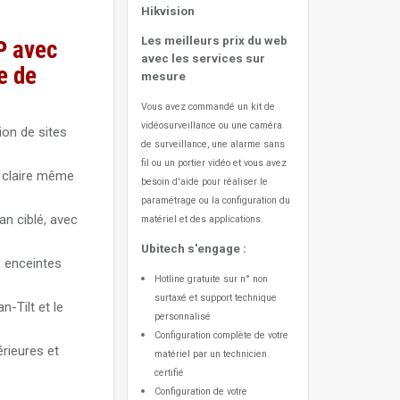
Hikvision
Les meilleurs prix du web
P avec
avec les services sur
e de
mesure
Vous avez commandé un kit de
vidéosurveillance ou une caméra
on de sites
de surveillance, une alarme sans
fil ou un portier vidéo
et vous avez
e claire même
besoin d'aide pour réaliser le
paramétrage ou la configuration du
n ciblé, avec
matériel et des applications.
Ubitech s'engage :
s enceintes
Hotline gratuite sur n° non
surtaxé et support technique
-Tilt et le
personnalisé
Configuration complète de votre
érieures et
matériel par un technicien
certifié
Configuration de votre