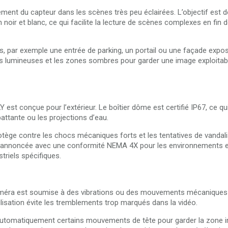
ment du capteur dans les scènes très peu éclairées. L’objectif est d
oir et blanc, ce qui facilite la lecture de scènes complexes en fin 
, par exemple une entrée de parking, un portail ou une façade exposé
s lumineuses et les zones sombres pour garder une image exploitab
t conçue pour l’extérieur. Le boîtier dôme est certifié IP67, ce qui
battante ou les projections d’eau.
rotège contre les chocs mécaniques forts et les tentatives de vanda
est annoncée avec une conformité NEMA 4X pour les environnements 
triels spécifiques.
 caméra est soumise à des vibrations ou des mouvements mécaniques
lisation évite les tremblements trop marqués dans la vidéo.
er automatiquement certains mouvements de tête pour garder la zone 