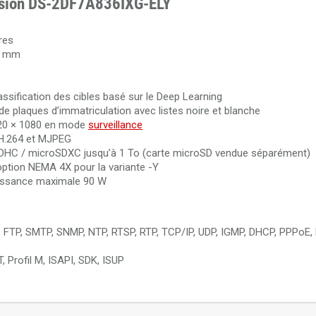
vision DS-2DF7A836IXG-ELY
res
16 mm
ssification des cibles basé sur le Deep Learning
e de plaques d’immatriculation avec listes noire et blanche
920 × 1080 en mode
surveillance
 H.264 et MJPEG
DHC / microSDXC jusqu’à 1 To (carte microSD vendue séparément)
 option NEMA 4X pour la variante -Y
uissance maximale 90 W
 FTP, SMTP, SNMP, NTP, RTSP, RTP, TCP/IP, UDP, IGMP, DHCP, PPPoE, 
T, Profil M, ISAPI, SDK, ISUP