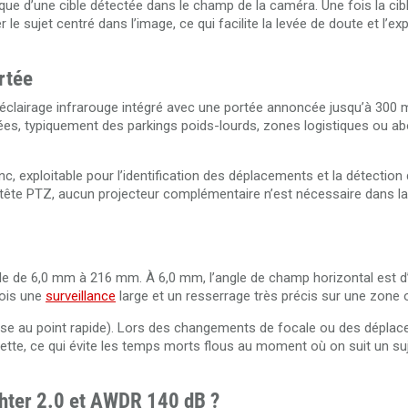
ue d’une cible détectée dans le champ de la caméra. Une fois la cibl
 sujet centré dans l’image, ce qui facilite la levée de doute et l’exp
rtée
lairage infrarouge intégré avec une portée annoncée jusqu’à 300 m
es, typiquement des parkings poids-lourds, zones logistiques ou ab
, exploitable pour l’identification des déplacements et la détection 
 tête PTZ, aucun projecteur complémentaire n’est nécessaire dans la
le de 6,0 mm à 216 mm. À 6,0 mm, l’angle de champ horizontal est d’
fois une
surveillance
large et un resserrage très précis sur une zone o
ise au point rapide). Lors des changements de focale ou des dépl
ette, ce qui évite les temps morts flous au moment où on suit un su
ghter 2.0 et AWDR 140 dB ?