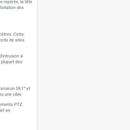
e repérée, la tête
loitation des
ètres. Cette
ords de sites
d’intrusion à
 plupart des
environ 59,1° et
u une cible.
acements PTZ
jet en