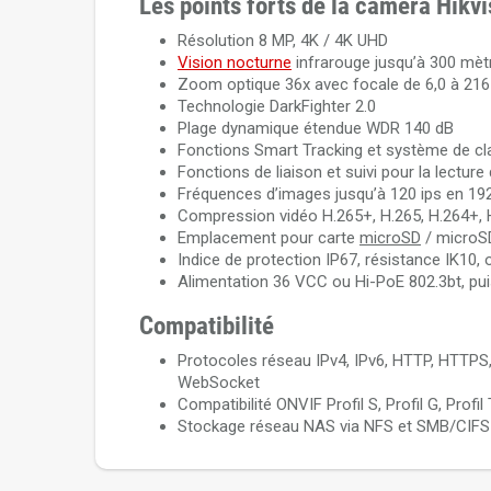
Les points forts de la caméra Hik
Résolution 8 MP, 4K / 4K UHD
Vision nocturne
infrarouge jusqu’à 300 mèt
Zoom optique 36x avec focale de 6,0 à 2
Technologie DarkFighter 2.0
Plage dynamique étendue WDR 140 dB
Fonctions Smart Tracking et système de cla
Fonctions de liaison et suivi pour la lectur
Fréquences d’images jusqu’à 120 ips en 1
Compression vidéo H.265+, H.265, H.264+,
Emplacement pour carte
microSD
/ microS
Indice de protection IP67, résistance IK10,
Alimentation 36 VCC ou Hi-PoE 802.3bt, p
Compatibilité
Protocoles réseau IPv4, IPv6, HTTP, HTTPS,
WebSocket
Compatibilité ONVIF Profil S, Profil G, Profil 
Stockage réseau NAS via NFS et SMB/CIFS