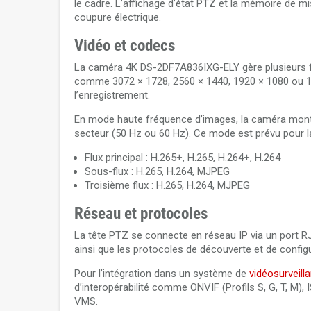
le cadre. L’affichage d’état PTZ et la mémoire de m
coupure électrique.
Vidéo et codecs
La caméra 4K DS-2DF7A836IXG-ELY gère plusieurs flu
comme 3072 × 1728, 2560 × 1440, 1920 × 1080 ou 12
l’enregistrement.
En mode haute fréquence d’images, la caméra mont
secteur (50 Hz ou 60 Hz). Ce mode est prévu pour la 
Flux principal : H.265+, H.265, H.264+, H.264
Sous-flux : H.265, H.264, MJPEG
Troisième flux : H.265, H.264, MJPEG
Réseau et protocoles
La tête PTZ se connecte en réseau IP via un port RJ
ainsi que les protocoles de découverte et de configu
Pour l’intégration dans un système de
vidéosurveill
d’interopérabilité comme ONVIF (Profils S, G, T, M), 
VMS.