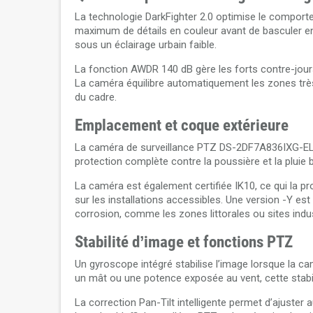
La technologie DarkFighter 2.0 optimise le comporte
maximum de détails en couleur avant de basculer en n
sous un éclairage urbain faible.
La fonction AWDR 140 dB gère les forts contre-jours
La caméra équilibre automatiquement les zones trè
du cadre.
Emplacement et coque extérieure
La caméra de surveillance PTZ DS-2DF7A836IXG-ELY es
protection complète contre la poussière et la pluie 
La caméra est également certifiée IK10, ce qui la p
sur les installations accessibles. Une version -Y 
corrosion, comme les zones littorales ou sites indus
Stabilité d’image et fonctions PTZ
Un gyroscope intégré stabilise l’image lorsque la
un mât ou une potence exposée au vent, cette stabi
La correction Pan-Tilt intelligente permet d’ajust