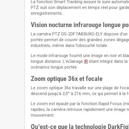
La fonction Smart Tracking assure le suivi automatiq
PTZ suit son déplacement en temps réel pour garder le
enregistrements.
Vision nocturne infrarouge longue po
La caméra PTZ DS-2DF7A836IXG-ELY dispose d’un éc
portée permet de couvrir des grandes zones dégagé
industriels, même dans l’obscurité totale.
Le mode infrarouge fournit une image en noir et blanc
longue distance. L’éclairage
IR
étant intégré dans la
scénarios longue portée.
Zoom optique 36x et focale
Le zoom optique 36x travaille sur une plage de foca
descend jusqu’à 2,0° à 216 mm, ce qui permet à la 
Le zoom est épaulé par la fonction Rapid Focus (m
rapides, la caméra retrouve rapidement une image n
mouvement.
Qu’est-ce que la technologie DarkFi