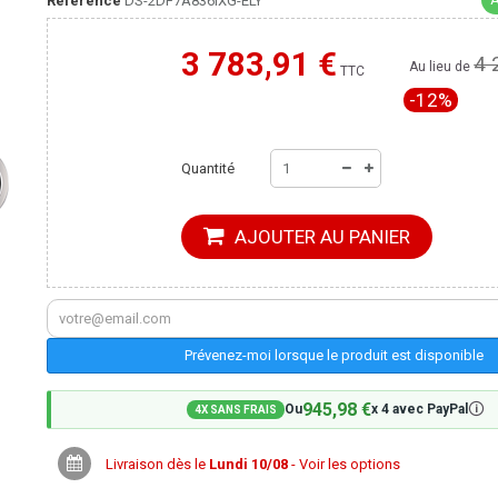
Référence
DS-2DF7A836IXG-ELY
3 783,91 €
4 
Moins cher ailleurs ?
Au lieu de
TTC
-12%
Quantité
AJOUTER AU PANIER
Prévenez-moi lorsque le produit est disponible
945,98 €
🛈
Ou
x 4 avec PayPal
4X SANS FRAIS
Livraison dès le
Lundi 10/08
- Voir les options