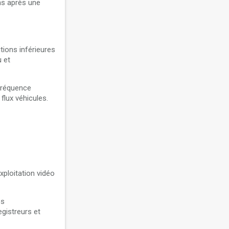
ons après une
tions inférieures
 et
fréquence
flux véhicules.
xploitation vidéo
es
egistreurs et