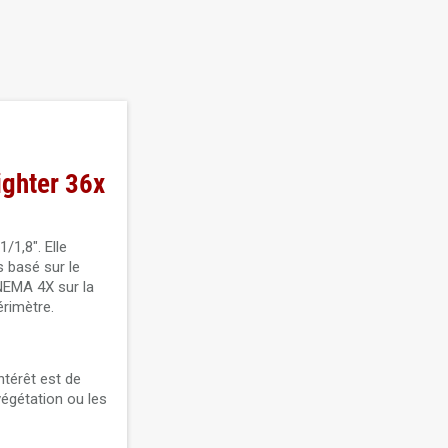
ghter 36x
1,8". Elle
s basé sur le
 NEMA 4X sur la
érimètre.
ntérêt est de
végétation ou les