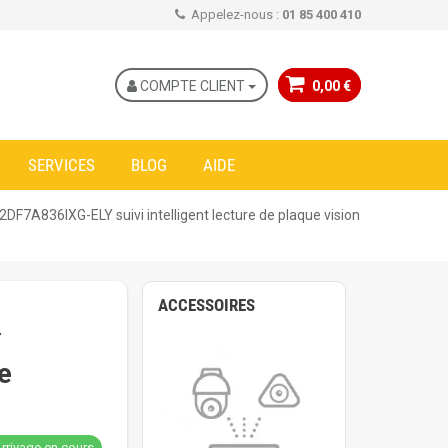
Appelez-nous :
01 85 400 410
COMPTE CLIENT
0,00 €
SERVICES
BLOG
AIDE
F7A836IXG-ELY suivi intelligent lecture de plaque vision
ACCESSOIRES
Y
e
rrivage en cours