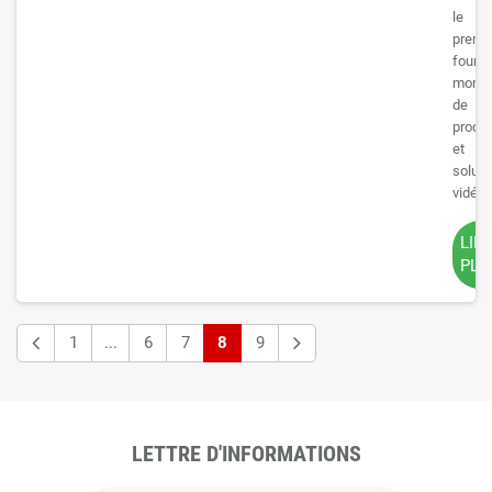
le
premi
fourni
mondi
de
produi
et
soluti
vidéos
LIR
PLU
1
...
6
7
8
9
LETTRE D'INFORMATIONS