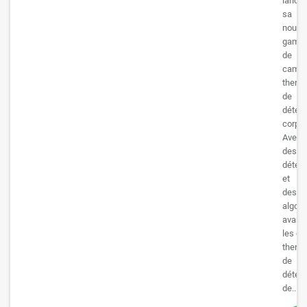
lance
sa
nouvel
gamm
de
camér
therm
de
détect
corpor
Avec
des
détec
et
des
algor
avanc
les c
therm
de
détect
de...