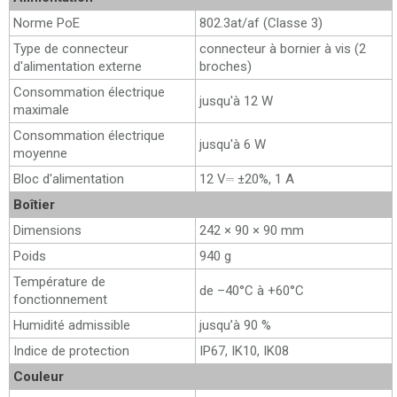
Norme PoE
802.3at/af (Classe 3)
Type de connecteur
connecteur à bornier à vis (2
d'alimentation externe
broches)
Consommation électrique
jusqu'à 12 W
maximale
Consommation électrique
jusqu'à 6 W
moyenne
Bloc d'alimentation
12 V⎓ ±20%, 1 А
Boîtier
Dimensions
242 × 90 × 90 mm
Poids
940 g
Température de
de –40°C à +60°C
fonctionnement
Humidité admissible
jusqu’à 90 %
Indice de protection
IP67, IK10, IK08
Couleur