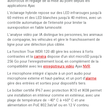
autofocus et réglage de la mise au point depuis les
applications Ajax.
L’éclairage hybride repose sur des LED infrarouges jusqu’à
60 mètres et des LED blanches jusqu’à 40 mètres, avec un
contrôle automatique de l’intensité pour limiter la
surexposition en faible luminosité.
L’analyse vidéo par IA distingue les personnes, les animaux
de compagnie, les véhicules et gère le franchissement de
ligne pour une détection plus ciblée.
La fonction True WDR 120 dB gère les scènes à forts
contrastes et la
caméra
dispose d’un slot microSD jusqu’à
256 Go pour l’enregistrement local, en complément de la
compatibilité avec les
enregistreurs vidéo
Ajax
NVR
.
Le microphone intégré s’ajoute à un port audio pour
microphone externe et haut-parleur, et un port d’
alarme
gère des entrées et sorties pour dispositifs tiers.
Le boîtier certifié IP67 avec protection IK10 et IK08 permet
une installation en intérieur comme en extérieur, avec une
plage de température de –40° C à +60° C et une
alimentation en PoE 802.3at/af ou en 12 V continu.