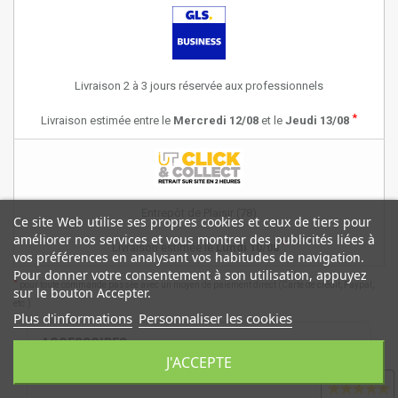
Livraison 2 à 3 jours réservée aux professionnels
*
Livraison estimée entre le
Mercredi 12/08
et le
Jeudi 13/08
Entrepôt de Plaisir (78)
Ce site Web utilise ses propres cookies et ceux de tiers pour
améliorer nos services et vous montrer des publicités liées à
*
Livraison estimée le
Lundi 10/08
vos préférences en analysant vos habitudes de navigation.
Pour donner votre consentement à son utilisation, appuyez
*
pour toute commande passée avec un moyen de paiement direct (Carte de crédit, Paypal,
sur le bouton Accepter.
etc.)
Plus d'informations
Personnaliser les cookies
ACCESSOIRES
J'ACCEPTE
Avis clients
★
★
★
★
★