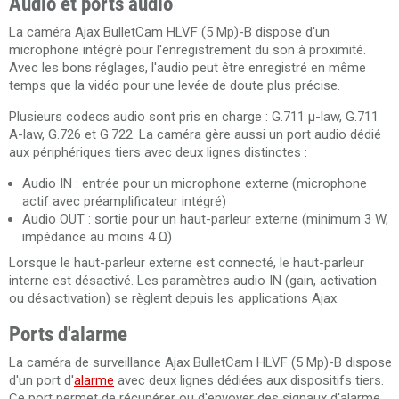
Audio et ports audio
La caméra Ajax BulletCam HLVF (5 Mp)-B dispose d'un
microphone intégré pour l'enregistrement du son à proximité.
Avec les bons réglages, l'audio peut être enregistré en même
temps que la vidéo pour une levée de doute plus précise.
Plusieurs codecs audio sont pris en charge : G.711 µ-law, G.711
A-law, G.726 et G.722. La caméra gère aussi un port audio dédié
aux périphériques tiers avec deux lignes distinctes :
Audio IN : entrée pour un microphone externe (microphone
actif avec préamplificateur intégré)
Audio OUT : sortie pour un haut-parleur externe (minimum 3 W,
impédance au moins 4 Ω)
Lorsque le haut-parleur externe est connecté, le haut-parleur
interne est désactivé. Les paramètres audio IN (gain, activation
ou désactivation) se règlent depuis les applications Ajax.
Ports d'alarme
La caméra de surveillance Ajax BulletCam HLVF (5 Mp)-B dispose
d'un port d'
alarme
avec deux lignes dédiées aux dispositifs tiers.
Ce port permet de récupérer ou d'envoyer des signaux d'alarme