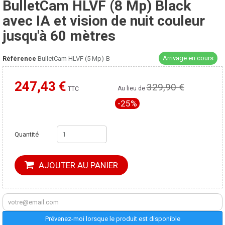
BulletCam HLVF (8 Mp) Black
avec IA et vision de nuit couleur
jusqu'à 60 mètres
Arrivage en cours
Référence
BulletCam HLVF (5 Mp)-B
247,43 €
329,90 €
Moins cher ailleurs ?
Au lieu de
TTC
-25%
Quantité
AJOUTER AU PANIER
Prévenez-moi lorsque le produit est disponible