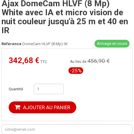
Ajax DomeCam HLVF (8 Mp)
White avec IA et micro vision de
nuit couleur jusqu'à 25 m et 40 en
IR
Arrivage en cours
Référence
DomeCam HLVF (8 Mp)-W
342,68 €
456,90 €
Moins cher ailleurs ?
Au lieu de
TTC
-25%
Quantité
AJOUTER AU PANIER