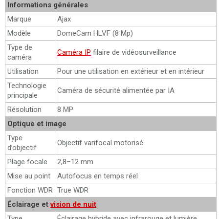
Informations générales
Marque
Ajax
Modèle
DomeCam HLVF (8 Mp)
Type de
Caméra IP
filaire de vidéosurveillance
caméra
Utilisation
Pour une utilisation en extérieur et en intérieur
Technologie
Caméra de sécurité alimentée par IA
principale
Résolution
8 MP
Optique et image
Type
Objectif varifocal motorisé
d’objectif
Plage focale
2,8–12 mm
Mise au point
Autofocus en temps réel
Fonction WDR
True WDR
Éclairage et
vision de nuit
Type
Éclairage hybride avec infrarouge et lumière