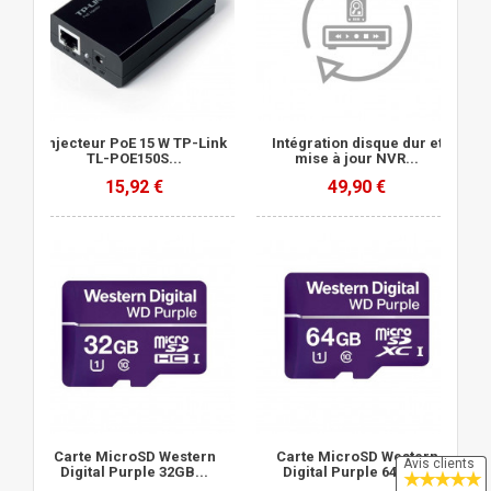
Injecteur PoE 15 W TP-Link
Intégration disque dur et
TL-POE150S...
mise à jour NVR...
15,92 €
49,90 €
Carte MicroSD Western
Carte MicroSD Western
Avis clients
Digital Purple 32GB...
Digital Purple 64GB...
★
★
★
★
★