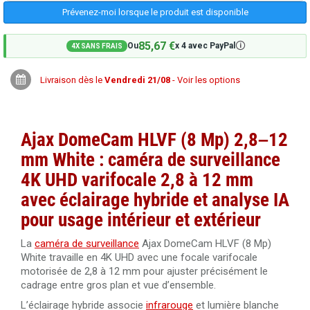
Prévenez-moi lorsque le produit est disponible
85,67 €
🛈
Ou
x 4 avec PayPal
4X SANS FRAIS
Livraison dès le
Vendredi 21/08
- Voir les options
Ajax DomeCam HLVF (8 Mp)
2,8–12
mm
White : caméra de surveillance
4K UHD varifocale 2,8 à 12 mm
avec éclairage hybride et analyse IA
pour usage intérieur et extérieur
La
caméra de surveillance
Ajax DomeCam HLVF (8 Mp)
White travaille en 4K UHD avec une focale varifocale
motorisée de 2,8 à 12 mm pour ajuster précisément le
cadrage entre gros plan et vue d’ensemble.
L’éclairage hybride associe
infrarouge
et lumière blanche