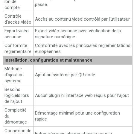
ion de
passe
compte
Contrôle
Accès au contenu vidéo contrôlé par l’utilisateur
d’accès vidéo
Export vidéo
Export vidéo sécurisé avec vérification de la
sécurisé
signature numérique
Conformité
Conformité avec les principales réglementations
réglementaire
européennes
Installation, configuration et maintenance
Méthode
d’ajout au
Ajout au système par QR code
système
Besoins
logiciels lors
Aucun plugin ni interface web requis pour l’ajout
de l’ajout
Complexité
Démontage minimal pour une configuration
du
rapide
démontage
Connexion de
Entrées/sorties alarme et audio pour la