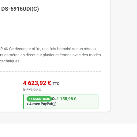
n DS-6916UDI(C)
P 4K Ce décodeur offre, une fois branché sur un réseau
sieurs caméras en direct sur plusieurs écrans avec des modes
 techniques...
4 623,92 €
TTC
5 779,90 €
1 155,98 €
Ou
4X SANS FRAIS
🛈
x 4 avec PayPal