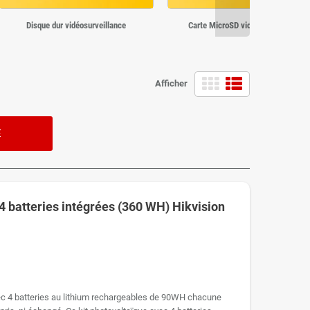
Disque dur vidéosurveillance
Carte MicroSD vidéosurveillance
Afficher
E
4 batteries intégrées (360 WH) Hikvision
c 4 batteries au lithium rechargeables de 90WH chacune