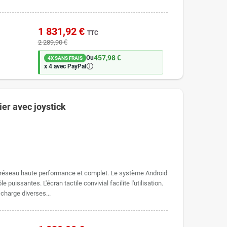
1 831,92 €
TTC
2 289,90 €
457,98 €
Ou
4X SANS FRAIS
🛈
x 4 avec PayPal
er avec joystick
r réseau haute performance et complet. Le système Android
 puissantes. L'écran tactile convivial facilite l'utilisation.
 charge diverses...