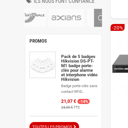
ILS NOUS FONT CONFIANCE
-20%
PROMOS
Pack de 5 badges
Hikvision DS-PT-
M1 badge porte-
clés pour alarme
et interphone vidéo
Hikvision
Badge porte-clés sans
contact RFID...
21,07 €
-14%
24,50 €
TTC
TOUTES LES PROMOS