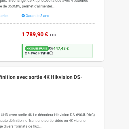
ris, ni échangé. Ce kit photovoltaïque avec 4 batteries
e de 360MW, permet d'alimenter...
eries
Garantie 3 ans
1 789,90 €
TTC
447,48 €
Ou
4X SANS FRAIS
🛈
x 4 avec PayPal
inition avec sortie 4K Hikvision DS-
r UHD avec sortie 4K Le décodeur Hikvision DS-6904UDI(C)
aute définition, offrant une sortie vidéo en 4K via une
e divers formats de flux...