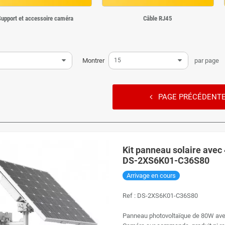
Support et accessoire caméra
Câble RJ45
Montrer
15
par page
PAGE PRÉCÉDENT
▼
Kit panneau solaire avec 
DS-2XS6K01-C36S80
Arrivage en cours
Ref :
DS-2XS6K01-C36S80
Panneau photovoltaïque de 80W ave