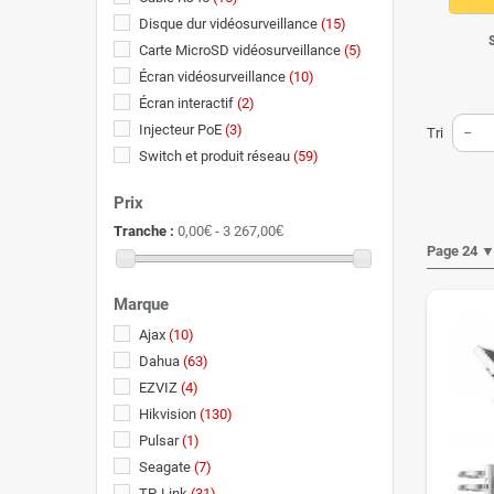
Disque dur vidéosurveillance
(15)
Carte MicroSD vidéosurveillance
(5)
Écran vidéosurveillance
(10)
Écran interactif
(2)
Injecteur PoE
(3)
Tri
--
Switch et produit réseau
(59)
Panneau solaire et batterie
(14)
Prix
Routeur 4G
(5)
Tranche :
0,00€ - 3 267,00€
Pont Wi-Fi
(4)
Page 24 
Accessoires vidéosurveillance
(96)
Câble HDMI
(9)
Marque
VMS - Logiciel de gestion
Ajax
(10)
vidéosurveillance
(1)
Dahua
(63)
EZVIZ
(4)
Hikvision
(130)
Pulsar
(1)
Seagate
(7)
TP-Link
(31)