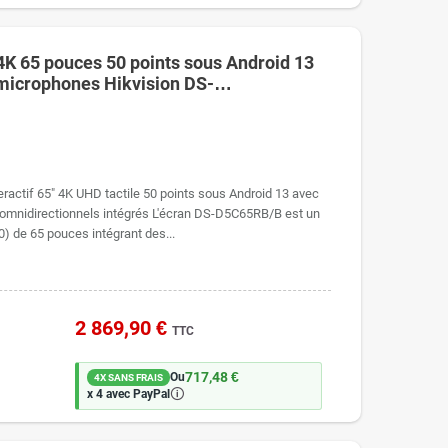
e 4K 65 pouces 50 points sous Android 13
microphones Hikvision DS-
ractif 65" 4K UHD tactile 50 points sous Android 13 avec
omnidirectionnels intégrés L'écran DS-D5C65RB/B est un
) de 65 pouces intégrant des...
2 869,90 €
TTC
717,48 €
Ou
4X SANS FRAIS
🛈
x 4 avec PayPal