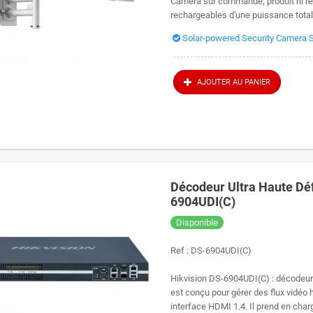
Caméra sur commande, produit ni rep
rechargeables d'une puissance total
Solar-powered Security Camera S
AJOUTER AU PANIER
Décodeur Ultra Haute Déf
6904UDI(C)
Disponible
Ref :
DS-6904UDI(C)
Hikvision DS-6904UDI(C) : décodeu
est conçu pour gérer des flux vidéo h
interface HDMI 1.4. Il prend en charg