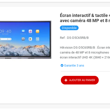
Écran interactif & tactil
avec caméra 48 MP et 8 
D5C65RB/B/EDLA
Disponible
Ref :
DS-D5C65RB/B
Hikvision DS-D5C65RB/B : Écran inte
caméra de 48 MP et 8 microphones 
écran interactif UHD 4K (3840 × 2160
Garantie 3 ans
AJOUTER AU PANIER