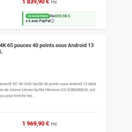
1 839,90 €
TTC
459,98 €
Ou
4X SANS FRAIS
🛈
x 4 avec PayPal
le 4K 65 pouces 40 points sous Android 13
L
eractif 65" 4K UHD tactile 40 points sous Android 13 Idéal
les de classe ​L'écran tactile Hikvision DS-D5B65RB/EL est
u pour enrichir les...
1 969,90 €
TTC