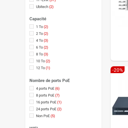
Ubitech
(2)
Western Digital
(13)
Capacité
1 To
(2)
2 To
(2)
4 To
(3)
6 To
(2)
8 To
(3)
10 To
(2)
12 To
(1)
-20%
Nombre de ports PoE
4 ports PoE
(6)
8 ports PoE
(7)
16 ports PoE
(1)
24 ports PoE
(2)
Non PoE
(5)