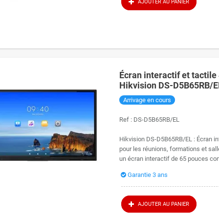
AJOUTER AU PANIER
Écran interactif et tacti
Hikvision DS-D5B65RB/E
Arrivage en cours
Ref :
DS-D5B65RB/EL
Hikvision DS-D5B65RB/EL : Écran int
pour les réunions, formations et sal
un écran interactif de 65 pouces conç
Garantie 3 ans
AJOUTER AU PANIER