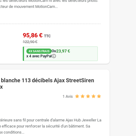
c les détecteurs MotionCam ni avec les détecteurs photo.
tecteur de mouvement MotionCam...
95,86 €
TTC
122,90 €
23,97 €
Ou
4X SANS FRAIS
🛈
x 4 avec PayPal
e blanche 113 décibels Ajax StreetSiren
ax
1
Avis
térieure sans fil pour centrale d'alarme Ajax Hub Jeweller La
 efficace pour renforcer la sécurité d'un bâtiment. Sa
x conditions...