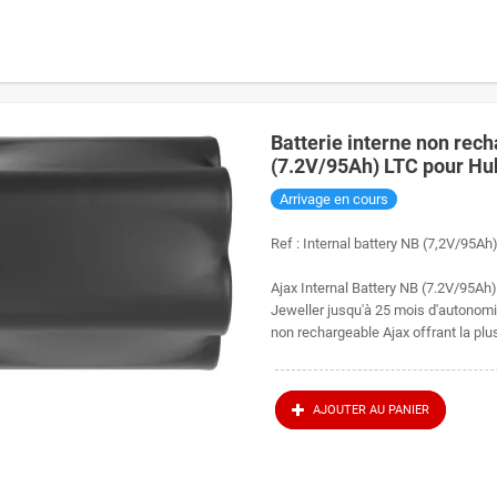
Batterie interne non rech
(7.2V/95Ah) LTC pour Hub
d'autonomie
Arrivage en cours
Ref :
Internal battery NB (7,2V/95A
Ajax Internal Battery NB (7.2V/95Ah)
Jeweller jusqu'à 25 mois d'autonomie
non rechargeable Ajax offrant la plu
AJOUTER AU PANIER