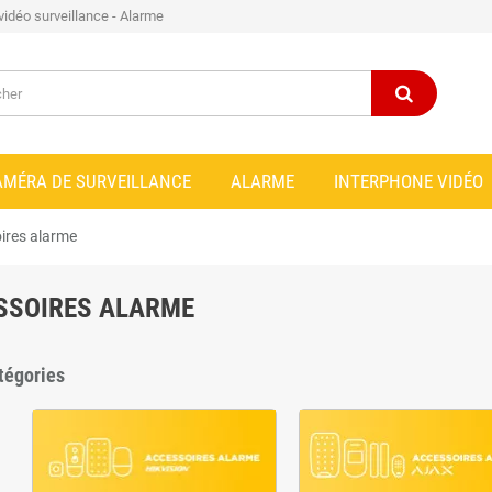
 vidéo surveillance - Alarme
AMÉRA DE SURVEILLANCE
ALARME
INTERPHONE VIDÉO
ires alarme
SSOIRES ALARME
tégories