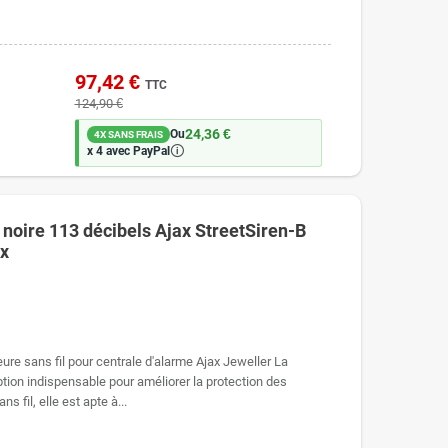
97,42 €
TTC
124,90 €
24,36 €
Ou
4X SANS FRAIS
🛈
x 4 avec PayPal
e noire 113 décibels Ajax StreetSiren-B
ax
ieure sans fil pour centrale d'alarme Ajax Jeweller La
ption indispensable pour améliorer la protection des
 fil, elle est apte à...