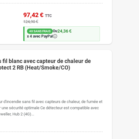
97,42 €
TTC
124,90 €
24,36 €
Ou
4X SANS FRAIS
🛈
x 4 avec PayPal
 fil blanc avec capteur de chaleur de
otect 2 RB (Heat/Smoke/CO)
r d'incendie sans fil avec capteurs de chaleur, de fumée et
 une sécurité optimale Ce détecteur est compatible avec
eller, Hub 2 (4G)...