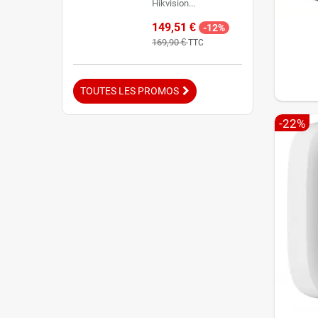
Hikvision...
149,51 €
-12%
169,90 €
TTC
TOUTES LES PROMOS
-22%