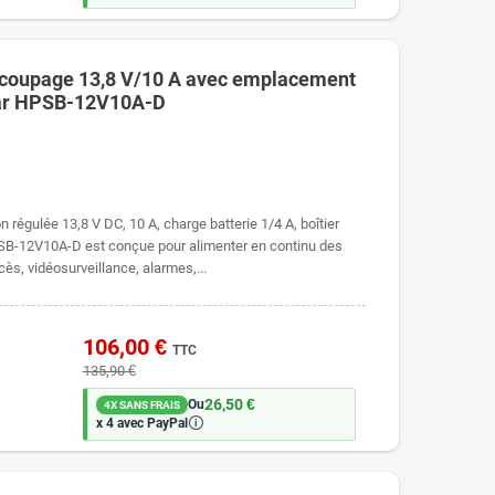
découpage 13,8 V/10 A avec emplacement
sar HPSB-12V10A-D
régulée 13,8 V DC, 10 A, charge batterie 1/4 A, boîtier
PSB-12V10A-D est conçue pour alimenter en continu des
ès, vidéosurveillance, alarmes,...
106,00 €
TTC
135,90 €
26,50 €
Ou
4X SANS FRAIS
🛈
x 4 avec PayPal