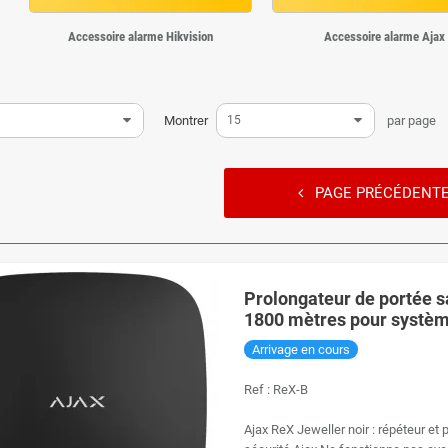
Accessoire alarme Hikvision
Accessoire alarme Ajax
Montrer
15
par page
PAGE PRÉCÉDENT
▼
Prolongateur de portée sa
1800 mètres pour systèm
Arrivage en cours
Ref :
ReX-B
Ajax ReX Jeweller noir : répéteur et 