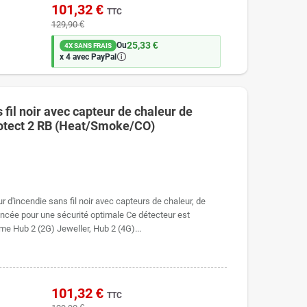
101,32 €
TTC
129,90 €
25,33 €
Ou
4X SANS FRAIS
🛈
x 4 avec PayPal
 fil noir avec capteur de chaleur de
otect 2 RB (Heat/Smoke/CO)
r d'incendie sans fil noir avec capteurs de chaleur, de
ncée pour une sécurité optimale Ce détecteur est
me Hub 2 (2G) Jeweller, Hub 2 (4G)...
101,32 €
TTC