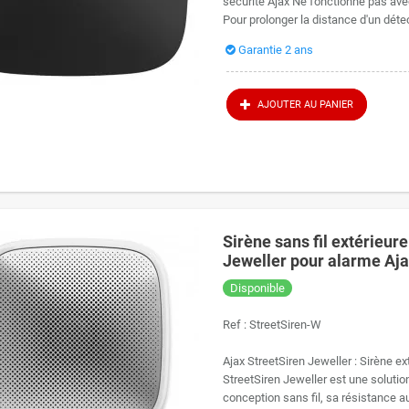
sécurité Ajax Ne fonctionne pas ave
Pour prolonger la distance d'un dé
Garantie 2 ans
AJOUTER AU PANIER
Sirène sans fil extérieur
Jeweller pour alarme Aj
Disponible
Ref :
StreetSiren-W
Ajax StreetSiren Jeweller : Sirène ex
StreetSiren Jeweller est une solution
conception sans fil, sa résistance au