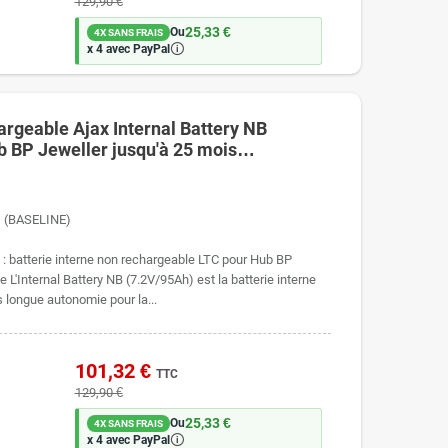
129,90 €
25,33 €
Ou
4X SANS FRAIS
🛈
x 4 avec PayPal
argeable Ajax Internal Battery NB
 BP Jeweller jusqu'à 25 mois
h) (BASELINE)
 : batterie interne non rechargeable LTC pour Hub BP
 L'Internal Battery NB (7.2V/95Ah) est la batterie interne
s longue autonomie pour la...
101,32 €
TTC
129,90 €
25,33 €
Ou
4X SANS FRAIS
🛈
x 4 avec PayPal