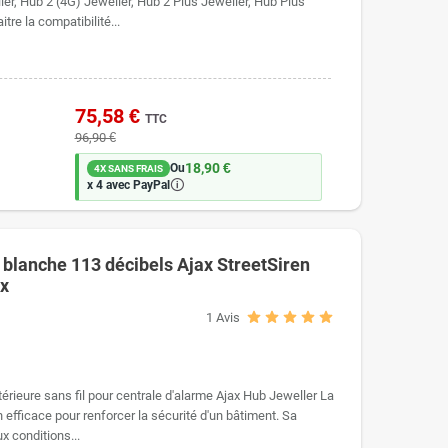
er, Hub 2 (4G) Jeweller, Hub 2 Plus Jeweller, Hub Plus
tre la compatibilité...
75,58 €
TTC
96,90 €
18,90 €
Ou
4X SANS FRAIS
🛈
x 4 avec PayPal
e blanche 113 décibels Ajax StreetSiren
ax
1
Avis
térieure sans fil pour centrale d'alarme Ajax Hub Jeweller La
 efficace pour renforcer la sécurité d'un bâtiment. Sa
x conditions...