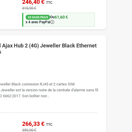
246,40 €
TTC
315,90 €
61,60 €
Ou
4X SANS FRAIS
🛈
x 4 avec PayPal
l Ajax Hub 2 (4G) Jeweller Black Ethernet
s
eweller Black connexion RJ45 et 2 cartes SIM
weller est la version noire de la centrale d'alarme sans fil
 6662:2017. Son boîtier noir...
266,33 €
TTC
359,90 €