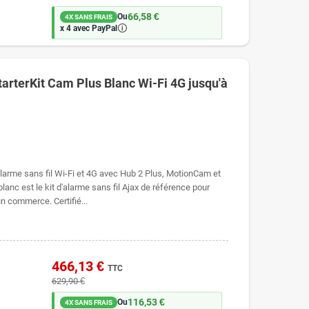
66,58 €
Ou
4X SANS FRAIS
🛈
x 4 avec PayPal
StarterKit Cam Plus Blanc Wi-Fi 4G jusqu'à
 alarme sans fil Wi-Fi et 4G avec Hub 2 Plus, MotionCam et
lanc est le kit d'alarme sans fil Ajax de référence pour
n commerce. Certifié...
466,13 €
TTC
629,90 €
116,53 €
Ou
4X SANS FRAIS