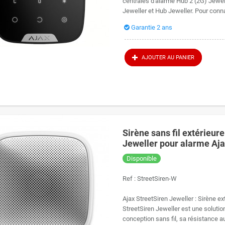
centrales d'alarme Hub 2 (2G) Jewell
Jeweller et Hub Jeweller. Pour connai
Garantie 2 ans
AJOUTER AU PANIER
Sirène sans fil extérieur
Jeweller pour alarme Aj
Disponible
Ref :
StreetSiren-W
Ajax StreetSiren Jeweller : Sirène ex
StreetSiren Jeweller est une solution
conception sans fil, sa résistance au