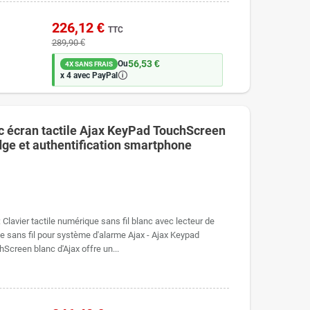
226,12 €
TTC
289,90 €
56,53 €
Ou
4X SANS FRAIS
🛈
x 4 avec PayPal
ec écran tactile Ajax KeyPad TouchScreen
dge et authentification smartphone
lavier tactile numérique sans fil blanc avec lecteur de
le sans fil pour système d'alarme Ajax - Ajax Keypad
creen blanc d'Ajax offre un...