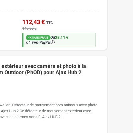
112,43 €
TTC
149,90 €
28,11 €
Ou
4X SANS FRAIS
🛈
x 4 avec PayPal
extérieur avec caméra et photo à la
 Outdoor (PhOD) pour Ajax Hub 2
eller : Détecteur de mouvement hors animaux avec photo
e Ajax Hub 2 Ce détecteur de mouvement extérieur avec
ec les alarmes sans fil Ajax HUB 2...