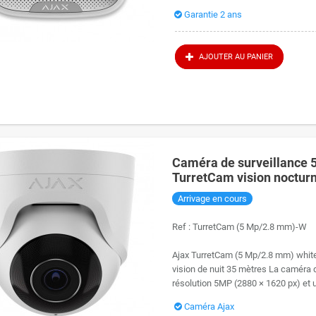
Garantie 2 ans
AJOUTER AU PANIER
Caméra de surveillance 5
TurretCam vision noctur
Arrivage en cours
Ref :
TurretCam (5 Mp/2.8 mm)-W
Ajax TurretCam (5 Mp/2.8 mm) white 
vision de nuit 35 mètres La caméra
résolution 5MP (2880 × 1620 px) et u
Caméra Ajax