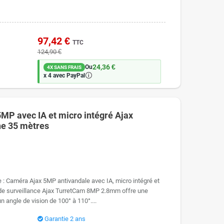
97,42 €
TTC
124,90 €
24,36 €
Ou
4X SANS FRAIS
🛈
x 4 avec PayPal
MP avec IA et micro intégré Ajax
ne 35 mètres
: Caméra Ajax 5MP antivandale avec IA, micro intégré et
 de surveillance Ajax TurretCam 8MP 2.8mm offre une
n angle de vision de 100° à 110°....
Garantie 2 ans