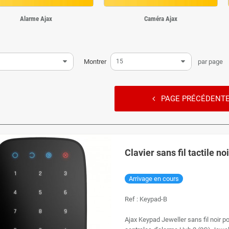
Alarme Ajax
Caméra Ajax
Montrer
15
par page
PAGE PRÉCÉDENT
Clavier sans fil tactile n
Arrivage en cours
Ref :
Keypad-B
Ajax Keypad Jeweller sans fil noir p