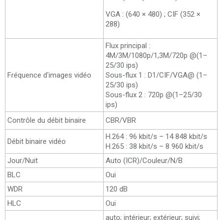
VGA : (640 × 480) ; CIF (352 ×
288)
Flux principal :
4M/3M/1080p/1,3M/720p @(1–
25/30 ips)
Fréquence d'images vidéo
Sous-flux 1 : D1/CIF/VGA@ (1–
25/30 ips)
Sous-flux 2 : 720p @(1–25/30
ips)
Contrôle du débit binaire
CBR/VBR
H.264 : 96 kbit/s – 14 848 kbit/s
Débit binaire vidéo
H.265 : 38 kbit/s – 8 960 kbit/s
Jour/Nuit
Auto (ICR)/Couleur/N/B
BLC
Oui
WDR
120 dB
HLC
Oui
auto; intérieur; extérieur; suivi;