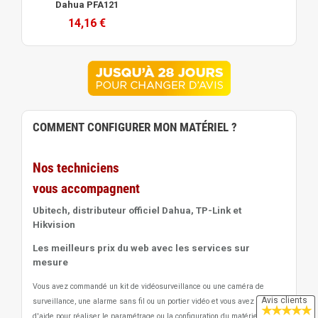
Dahua PFA121
14,16 €
COMMENT CONFIGURER MON MATÉRIEL ?
Nos techniciens
vous accompagnent
Ubitech, distributeur officiel Dahua, TP-Link et
Hikvision
Les meilleurs prix du web avec les services sur
mesure
Vous avez commandé un kit de vidéosurveillance ou une caméra de
Avis clients
surveillance, une alarme sans fil ou un portier vidéo
et vous avez besoin
★
★
★
★
★
d'aide pour réaliser le paramétrage ou la configuration du matériel et des