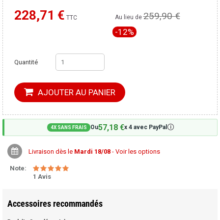
228,71 €
259,90 €
Moins cher ailleurs ?
Au lieu de
TTC
-12%
Quantité
AJOUTER AU PANIER
57,18 €
🛈
Ou
x 4 avec PayPal
4X SANS FRAIS
Livraison dès le
Mardi 18/08
- Voir les options
Note:
1 Avis
Accessoires recommandés