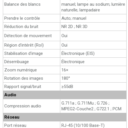
Balance des blancs
manuel; lampe au sodium; lumière
naturelle; lampadaire
Prendre le contrôle
Auto; manuel
Réduction du bruit
NR 2D ; NR 3D
Détection de mouvement
Oui
Région d'intérêt (RoI)
Oui
Stabilisation d'image
Électronique (EIS)
Désembuage
Électronique
Zoom numérique
16×
Rotation des images
180°
Rapport signal/bruit
≥55dB
Audio
G.711a ; G.711Mu ; G.726 ;
Compression audio
MPEG2-Couche2 ; G722.1 ; PCM
Réseau
Port réseau
RJ-45 (10/100 Base-T)