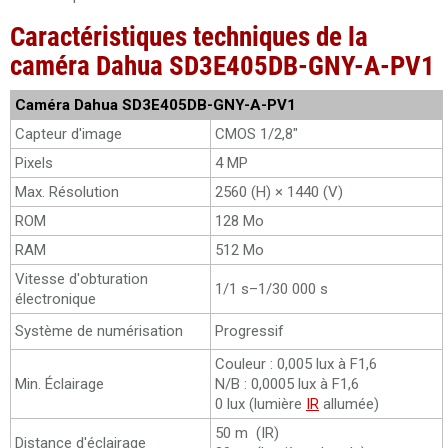
Caractéristiques techniques de la
caméra Dahua SD3E405DB-GNY-A-PV1
Caméra Dahua SD3E405DB-GNY-A-PV1
Capteur d'image
CMOS 1/2,8"
Pixels
4 MP
Max. Résolution
2560 (H) × 1440 (V)
ROM
128 Mo
RAM
512 Mo
Vitesse d'obturation
1/1 s–1/30 000 s
électronique
Système de numérisation
Progressif
Couleur : 0,005 lux à F1,6
Min. Éclairage
N/B : 0,0005 lux à F1,6
0 lux (lumière
IR
allumée)
50 m (IR)
Distance d'éclairage