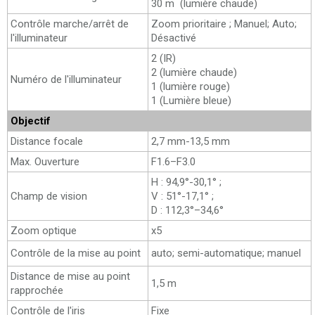
30 m (lumière chaude)
Contrôle marche/arrêt de
Zoom prioritaire ; Manuel; Auto;
l'illuminateur
Désactivé
2 (IR)
2 (lumière chaude)
Numéro de l'illuminateur
1 (lumière rouge)
1 (Lumière bleue)
Objectif
Distance focale
2,7 mm-13,5 mm
Max. Ouverture
F1.6–F3.0
H : 94,9°-30,1° ;
Champ de vision
V : 51°-17,1° ;
D : 112,3°–34,6°
Zoom optique
x5
Contrôle de la mise au point
auto; semi-automatique; manuel
Distance de mise au point
1,5 m
rapprochée
Contrôle de l'iris
Fixe