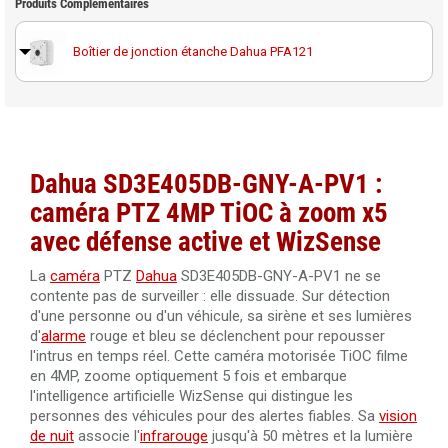
Produits Complémentaires
Boîtier de jonction étanche Dahua PFA121
Support de montage pour poteau Dahua PFA152-E
Dahua SD3E405DB-GNY-A-PV1 :
caméra PTZ 4MP TiOC à zoom x5
avec défense active et WizSense
La
caméra
PTZ
Dahua
SD3E405DB-GNY-A-PV1 ne se
contente pas de surveiller : elle dissuade. Sur détection
d'une personne ou d'un véhicule, sa sirène et ses lumières
d'
alarme
rouge et bleu se déclenchent pour repousser
l'intrus en temps réel. Cette caméra motorisée TiOC filme
en 4MP, zoome optiquement 5 fois et embarque
l'intelligence artificielle WizSense qui distingue les
personnes des véhicules pour des alertes fiables. Sa
vision
de nuit
associe l'
infrarouge
jusqu'à 50 mètres et la lumière