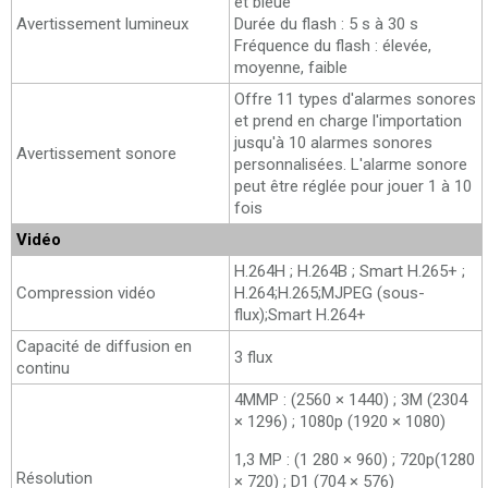
et bleue
Avertissement lumineux
Durée du flash : 5 s à 30 s
Fréquence du flash : élevée,
moyenne, faible
Offre 11 types d'alarmes sonores
et prend en charge l'importation
jusqu'à 10 alarmes sonores
Avertissement sonore
personnalisées. L'alarme sonore
peut être réglée pour jouer 1 à 10
fois
Vidéo
H.264H ; H.264B ; Smart H.265+ ;
Compression vidéo
H.264;H.265;MJPEG (sous-
flux);Smart H.264+
Capacité de diffusion en
3 flux
continu
4MMP : (2560 × 1440) ; 3M (2304
× 1296) ; 1080p (1920 × 1080)
1,3 MP : (1 280 × 960) ; 720p(1280
Résolution
× 720) ; D1 (704 × 576)