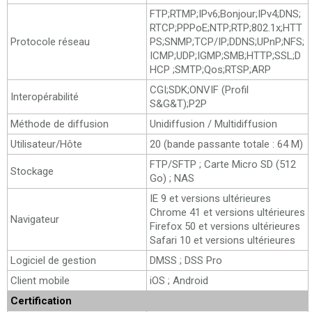
FTP;RTMP;IPv6;Bonjour;IPv4;DNS;
RTCP;PPPoE;NTP;RTP;802.1x;HTT
Protocole réseau
PS;SNMP;TCP/IP;DDNS;UPnP;NFS;
ICMP;UDP;IGMP;SMB;HTTP;SSL;D
HCP ;SMTP;Qos;RTSP;ARP
CGI;SDK;ONVIF (Profil
Interopérabilité
S&G&T);P2P
Méthode de diffusion
Unidiffusion / Multidiffusion
Utilisateur/Hôte
20 (bande passante totale : 64 M)
FTP/SFTP ; Carte Micro SD (512
Stockage
Go) ; NAS
IE 9 et versions ultérieures
Chrome 41 et versions ultérieures
Navigateur
Firefox 50 et versions ultérieures
Safari 10 et versions ultérieures
Logiciel de gestion
DMSS ; DSS Pro
Client mobile
iOS ; Android
Certification