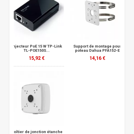
Injecteur PoE 15 W TP-Link
Support de montage pour
TL-POE150S...
poteau Dahua PFA152-E
15,92 €
14,16 €
Boîtier de jonction étanche