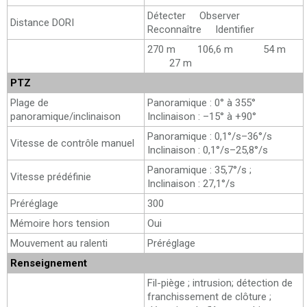
Détecter Observer
Distance DORI
Reconnaître Identifier
270 m 106,6 m 54 m
27 m
PTZ
Plage de
Panoramique : 0° à 355°
panoramique/inclinaison
Inclinaison : –15° à +90°
Panoramique : 0,1°/s–36°/s
Vitesse de contrôle manuel
Inclinaison : 0,1°/s–25,8°/s
Panoramique : 35,7°/s ;
Vitesse prédéfinie
Inclinaison : 27,1°/s
Préréglage
300
Mémoire hors tension
Oui
Mouvement au ralenti
Préréglage
Renseignement
Fil-piège ; intrusion; détection de
franchissement de clôture ;