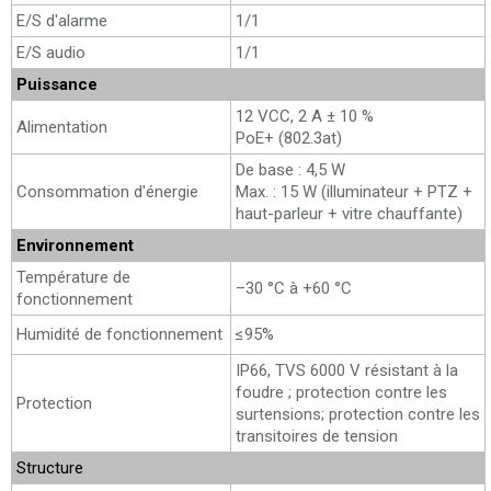
E/S d'alarme
1/1
E/S audio
1/1
Puissance
12 VCC, 2 A ± 10 %
Alimentation
PoE+ (802.3at)
De base : 4,5 W
Consommation d'énergie
Max. : 15 W (illuminateur + PTZ +
haut-parleur + vitre chauffante)
Environnement
Température de
–30 °C à +60 °C
fonctionnement
Humidité de fonctionnement
≤95%
IP66, TVS 6000 V résistant à la
foudre ; protection contre les
Protection
surtensions; protection contre les
transitoires de tension
Structure