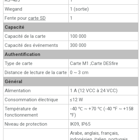
RS-485
1
Wiegand
1 (sortie)
Fente pour
carte SD
1
Capacité
Capacité de la carte
100 000
Capacité des événements
300 000
Authentification
Type de carte
Carte M1 ;Carte DESfire
Distance de lecture de la carte
0 ~ 3 cm
Général
Alimentation
1 A (12 VCC à 24 VCC)
Consommation électrique
≤12 W
Température de
-40 ℃ ~ +70 ℃ (-40 °F ~ +158
fonctionnement
°F)
Niveau de protection
IK09, IP65
Arabe, anglais, français,
indonésien, italien, portugais