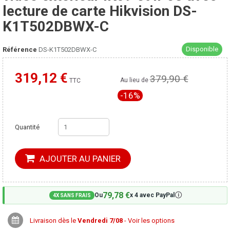
lecture de carte Hikvision DS-
K1T502DBWX-C
Disponible
Référence
DS-K1T502DBWX-C
319,12 €
379,90 €
Moins cher ailleurs ?
Au lieu de
TTC
-16%
Quantité
AJOUTER AU PANIER
79,78 €
🛈
Ou
x 4 avec PayPal
4X SANS FRAIS
Livraison dès le
Vendredi 7/08
- Voir les options