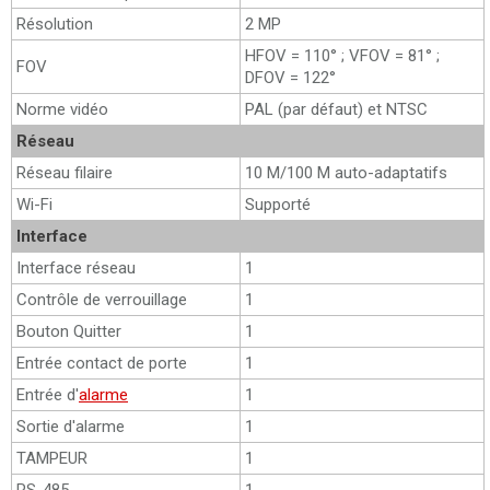
Résolution
2 MP
HFOV = 110° ; VFOV = 81° ;
FOV
DFOV = 122°
Norme vidéo
PAL (par défaut) et NTSC
Réseau
Réseau filaire
10 M/100 M auto-adaptatifs
Wi-Fi
Supporté
Interface
Interface réseau
1
Contrôle de verrouillage
1
Bouton Quitter
1
Entrée contact de porte
1
Entrée d'
alarme
1
Sortie d'alarme
1
TAMPEUR
1