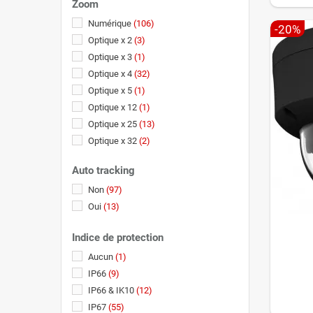
Zoom
100 mètres Smart IR
(3)
120 mètres Smart IR
Numérique
(106)
(1)
-20%
150 mètres Smart IR
Optique x 2
(3)
(1)
200 mètres
Optique x 3
(1)
(2)
200 mètres Smart IR
Optique x 4
(32)
(1)
250 mètres Smart IR
Optique x 5
(1)
(1)
300 mètres Smart IR
Optique x 12
(1)
(3)
300 mètres Smart IR + 30 mètres en
Optique x 25
(13)
couleur
(2)
Optique x 32
(2)
400 mètres Smart IR
(2)
Optique x 35
(1)
Auto tracking
500 mètres en couleur
(1)
Optique x 36
(2)
Vision nocturne sans IR
(1)
Non
(97)
Optique x 42
(3)
Oui
(13)
Indice de protection
Aucun
(1)
IP66
(9)
IP66 & IK10
(12)
IP67
(55)