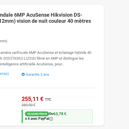
andale 6MP AcuSense Hikvision DS-
mm) vision de nuit couleur 40 mètres
2mm)
améra varifocale 6MP AcuSense et éclairage hybride 40
DS-2CD2763G2-LIZS2U filme en 6MP et distingue les
ntelligence artificielle AcuSense, pour...
Sense)
Garantie 3 ans
255,11 €
TTC
289,90 €
63,78 €
Ou
4X SANS FRAIS
🛈
x 4 avec PayPal