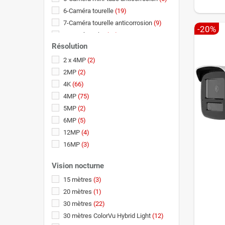
6-Caméra tourelle
(19)
7-Caméra tourelle anticorrosion
(9)
-20%
8-Caméra tube
(27)
Résolution
9-Caméra tube anticorrosion
(8)
10-Caméra tube antivandale &
2 x 4MP
(2)
anticorrosion
(6)
2MP
(2)
11-Caméra 180°
(9)
4K
(66)
12-Caméra PTRZ
(10)
4MP
(75)
13-Caméra PT (rotative)
(1)
5MP
(2)
14-Caméra PTZ
(17)
6MP
(5)
15-Caméra PanoVu
(3)
12MP
(4)
16-Caméra fisheye
(2)
16MP
(3)
18-Double caméra tourelle
(3)
Double objectif 4 MP
(1)
Vision nocturne
Double objectif 6MP + 4MP
(2)
15 mètres
(3)
20 mètres
(1)
30 mètres
(22)
30 mètres ColorVu Hybrid Light
(12)