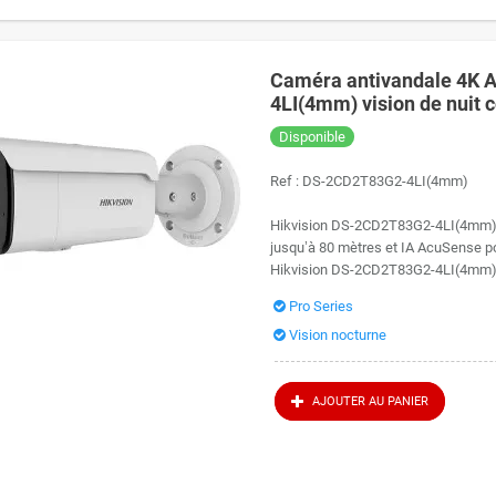
Caméra antivandale 4K 
4LI(4mm) vision de nuit 
Disponible
Ref :
DS-2CD2T83G2-4LI(4mm)
Hikvision DS-2CD2T83G2-4LI(4mm) : 
jusqu’à 80 mètres et IA AcuSense po
Hikvision DS-2CD2T83G2-4LI(4mm) d
Pro Series
Vision nocturne
AJOUTER AU PANIER