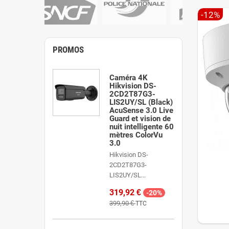
-12%
PROMOS
Caméra 4K
Hikvision DS-
2CD2T87G3-
LIS2UY/SL (Black)
AcuSense 3.0 Live
Guard et vision de
nuit intelligente 60
mètres ColorVu
3.0
Hikvision DS-
2CD2T87G3-
LIS2UY/SL...
319,92 €
-20%
399,90 €
TTC