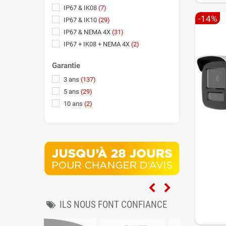
IP67 & IK08
(7)
-14%
IP67 & IK10
(29)
IP67 & NEMA 4X
(31)
IP67 + IK08 + NEMA 4X
(2)
IP67 + IK10 + NEMA 4X
(24)
Garantie
IP68 & IK10
(1)
3 ans
(137)
5 ans
(29)
10 ans
(2)
ILS NOUS FONT CONFIANCE