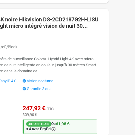
4K noire Hikvision DS-2CD2187G2H-LISU
ght micro intégré vision de nuit 30
/eF/Black
a de surveillance ColorVu Hybrid Light 4K avec micro
ision de nuit intelligente en couleur jusqu'à 30 mètres Smart
ion dans le domaine de...
EasyIP 4.0
Vision nocturne
Garantie 3 ans
247,92 €
TTC
309,90 €
61,98 €
Ou
4X SANS FRAIS
🛈
x 4 avec PayPal