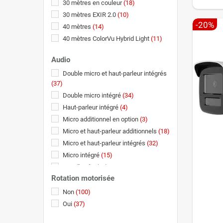
30 mètres en couleur
(18)
30 mètres EXIR 2.0
(10)
-20%
40 mètres
(14)
40 mètres ColorVu Hybrid Light
(11)
40 mètres en couleur
(7)
Audio
40 mètres EXIR 2.0
(11)
Double micro et haut-parleur intégrés
50 mètres
(3)
(37)
50 mètres ColorVu Hybrid Light
(1)
Double micro intégré
(34)
60 mètres
(7)
Haut-parleur intégré
(4)
60 mètres ColorVu Hybrid Light
(9)
Micro additionnel en option
(3)
60 mètres en couleur
(1)
Micro et haut-parleur additionnels
(18)
60 mètres EXIR 2.0
(8)
Micro et haut-parleur intégrés
(32)
80 mètres
(2)
Micro intégré
(15)
80 mètres ColorVu Hybrid Light
(2)
Pas d'audio
(15)
80 mètres en couleur
(1)
Rotation motorisée
80 mètres EXIR 2.0
(4)
Non
(100)
100 mètres ColorVu Hybrid Light
(1)
Oui
(37)
100 mètres en couleur et 150 mètres
smart IP
(1)