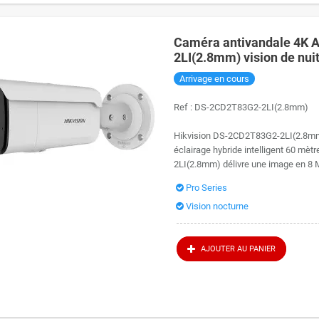
Caméra antivandale 4K 
2LI(2.8mm) vision de nui
Arrivage en cours
Ref :
DS-2CD2T83G2-2LI(2.8mm)
Hikvision DS-2CD2T83G2-2LI(2.8mm)
éclairage hybride intelligent 60 mè
2LI(2.8mm) délivre une image en 8 MP
Pro Series
Vision nocturne
AJOUTER AU PANIER