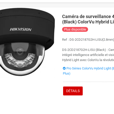
Caméra de surveillance 
(Black) ColorVu Hybrid Li
mètres
Plus disponible
Ref :
DS-2CD2187G2H-LISU(2.8mm)
DS-2CD2187G2H-LISU (Black) : Camér
intégré intelligence artificielle et v
Hybrid Light avec ColorVu la révolut
Pro Séries ColorVu Hybrid Light (
Plus)
DÉTAILS