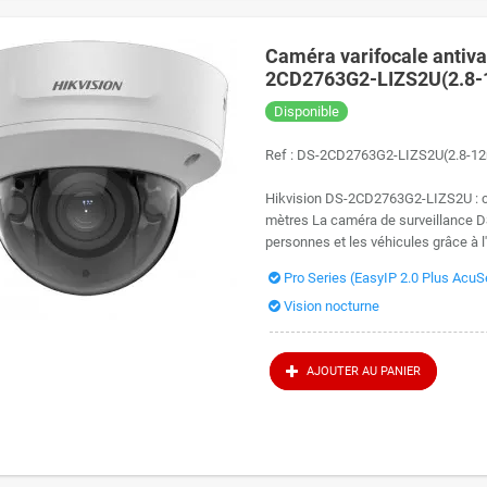
Caméra varifocale antiv
2CD2763G2-LIZS2U(2.8-12
Disponible
Ref :
DS-2CD2763G2-LIZS2U(2.8-1
Hikvision DS-2CD2763G2-LIZS2U : c
mètres La caméra de surveillance 
personnes et les véhicules grâce à l'i
Pro Series (EasyIP 2.0 Plus Acu
Vision nocturne
AJOUTER AU PANIER