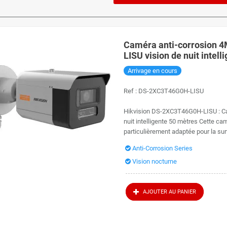
Caméra anti-corrosion 
LISU vision de nuit intel
Arrivage en cours
Ref :
DS-2XC3T46G0H-LISU
Hikvision DS-2XC3T46G0H-LISU : Cam
nuit intelligente 50 mètres Cette ca
particulièrement adaptée pour la sur
Anti-Corrosion Series
Vision nocturne
AJOUTER AU PANIER