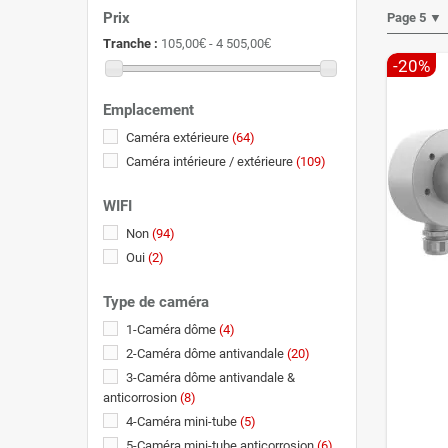
Prix
Page 5 ▼
Tranche :
105,00€ - 4 505,00€
-20%
Emplacement
Caméra extérieure
(64)
Caméra intérieure / extérieure
(109)
WIFI
Non
(94)
Oui
(2)
Type de caméra
1-Caméra dôme
(4)
2-Caméra dôme antivandale
(20)
3-Caméra dôme antivandale &
anticorrosion
(8)
4-Caméra mini-tube
(5)
5-Caméra mini-tube anticorrosion
(6)