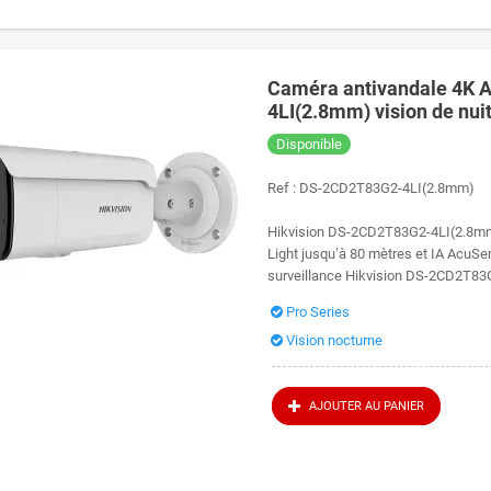
Caméra antivandale 4K 
4LI(2.8mm) vision de nui
Disponible
Ref :
DS-2CD2T83G2-4LI(2.8mm)
Hikvision DS-2CD2T83G2-4LI(2.8mm)
Light jusqu’à 80 mètres et IA AcuSe
surveillance Hikvision DS-2CD2T83G
Pro Series
Vision nocturne
AJOUTER AU PANIER