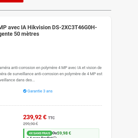
4MP avec IA Hikvision DS-2XC3T46G0H-
ligente 50 mètres
éra anti-corrosion en polymère 4 MP avec IA et vision de
méra de surveillance anti-corrosion en polymère de 4 MP est
veillance dans des...
Garantie 3 ans
239,92 €
TTC
299,90 €
59,98 €
Ou
4X SANS FRAIS