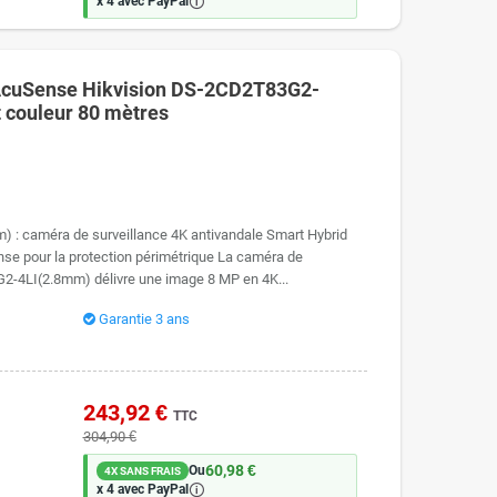
🛈
x 4 avec PayPal
AcuSense Hikvision DS-2CD2T83G2-
t couleur 80 mètres
 : caméra de surveillance 4K antivandale Smart Hybrid
nse pour la protection périmétrique La caméra de
2-4LI(2.8mm) délivre une image 8 MP en 4K...
Garantie 3 ans
243,92 €
TTC
304,90 €
60,98 €
Ou
4X SANS FRAIS
🛈
x 4 avec PayPal