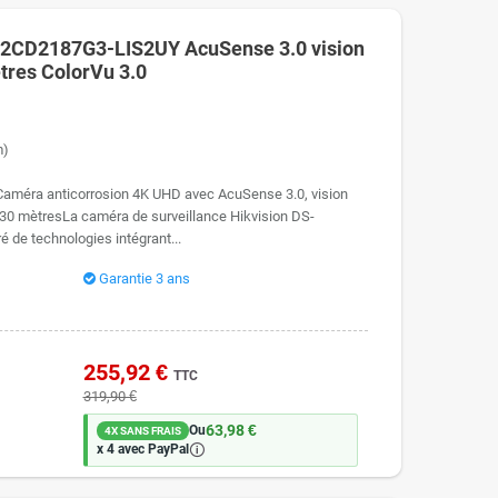
-2CD2187G3-LIS2UY AcuSense 3.0 vision
ètres ColorVu 3.0
m)
améra anticorrosion 4K UHD avec AcuSense 3.0, vision
 30 mètresLa caméra de surveillance Hikvision DS-
de technologies intégrant...
Garantie 3 ans
255,92 €
TTC
319,90 €
63,98 €
Ou
4X SANS FRAIS
🛈
x 4 avec PayPal