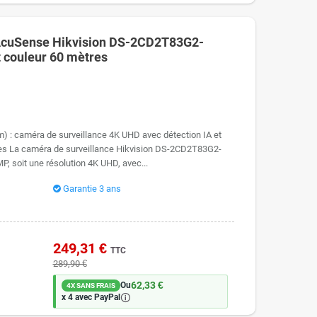
AcuSense Hikvision DS-2CD2T83G2-
t couleur 60 mètres
 : caméra de surveillance 4K UHD avec détection IA et
tres La caméra de surveillance Hikvision DS-2CD2T83G2-
, soit une résolution 4K UHD, avec...
Garantie 3 ans
249,31 €
TTC
289,90 €
62,33 €
Ou
4X SANS FRAIS
🛈
x 4 avec PayPal