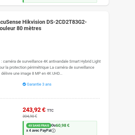
AcuSense Hikvision DS-2CD2T83G2-
couleur 80 mètres
caméra de surveillance 4K antivandale Smart Hybrid Light
ur la protection périmétrique La caméra de surveillance
élivre une image 8 MP en 4K UHD...
Garantie 3 ans
243,92 €
TTC
304,90 €
60,98 €
Ou
4X SANS FRAIS
🛈
x 4 avec PayPal