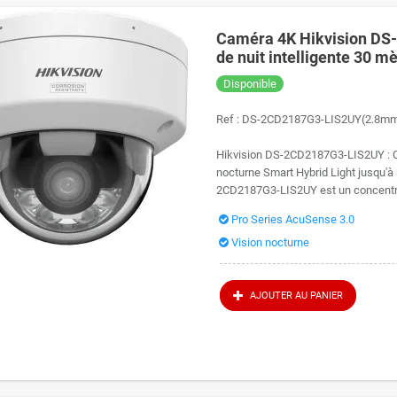
Caméra 4K Hikvision DS
de nuit intelligente 30 m
Disponible
Ref :
DS-2CD2187G3-LIS2UY(2.8m
Hikvision DS-2CD2187G3-LIS2UY : C
nocturne Smart Hybrid Light jusqu'à
2CD2187G3-LIS2UY est un concentré 
Pro Series AcuSense 3.0
Vision nocturne
AJOUTER AU PANIER