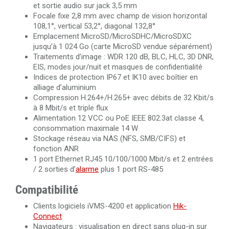
et sortie audio sur jack 3,5 mm
Focale fixe 2,8 mm avec champ de vision horizontal
108,1°, vertical 53,2°, diagonal 132,8°
Emplacement MicroSD/MicroSDHC/MicroSDXC
jusqu’à 1 024 Go (carte MicroSD vendue séparément)
Traitements d’image : WDR 120 dB, BLC, HLC, 3D DNR,
EIS, modes jour/nuit et masques de confidentialité
Indices de protection IP67 et IK10 avec boîtier en
alliage d’aluminium
Compression H.264+/H.265+ avec débits de 32 Kbit/s
à 8 Mbit/s et triple flux
Alimentation 12 VCC ou PoE IEEE 802.3at classe 4,
consommation maximale 14 W
Stockage réseau via NAS (NFS, SMB/CIFS) et
fonction ANR
1 port Ethernet RJ45 10/100/1000 Mbit/s et 2 entrées
/ 2 sorties d’
alarme
plus 1 port RS-485
Compatibilité
Clients logiciels iVMS-4200 et application
Hik-
Connect
Navigateurs : visualisation en direct sans plug-in sur