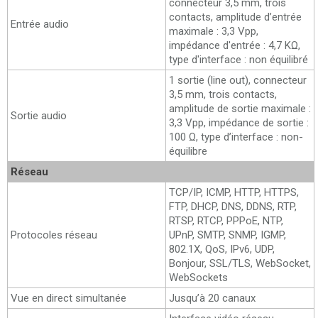
connecteur 3,5 mm, trois
contacts, amplitude d’entrée
Entrée audio
maximale : 3,3 Vpp,
impédance d'entrée : 4,7 KΩ,
type d'interface : non équilibré
1 sortie (line out), connecteur
3,5 mm, trois contacts,
amplitude de sortie maximale :
Sortie audio
3,3 Vpp, impédance de sortie :
100 Ω, type d’interface : non-
équilibre
Réseau
TCP/IP, ICMP, HTTP, HTTPS,
FTP, DHCP, DNS, DDNS, RTP,
RTSP, RTCP, PPPoE, NTP,
Protocoles réseau
UPnP, SMTP, SNMP, IGMP,
802.1X, QoS, IPv6, UDP,
Bonjour, SSL/TLS, WebSocket,
WebSockets
Vue en direct simultanée
Jusqu’à 20 canaux