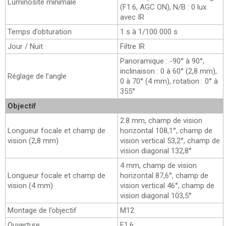
Luminosité minimale
(F1.6, AGC ON), N/B : 0 lux
avec IR
Temps d’obturation
1 s à 1/100 000 s
Jour / Nuit
Filtre IR
Panoramique : -90° à 90°,
inclinaison : 0 à 60° (2,8 mm),
Réglage de l’angle
0 à 70° (4 mm), rotation : 0° à
355°
Objectif
2.8 mm, champ de vision
Longueur focale et champ de
horizontal 108,1°, champ de
vision (2,8 mm)
vision vertical 53,2°, champ de
vision diagonal 132,8°
4 mm, champ de vision
Longueur focale et champ de
horizontal 87,6°, champ de
vision (4 mm)
vision vertical 46°, champ de
vision diagonal 103,5°
Montage de l’objectif
M12
Ouverture
F1.6