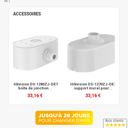
etc.)
ACCESSOIRES
Hikvision DS-1280ZJ-DE7
Hikvision DS-1270ZJ-DE7
boîte de jonction...
support mural pour...
33,16 €
33,16 €
Avis clients
★
★
★
★
★