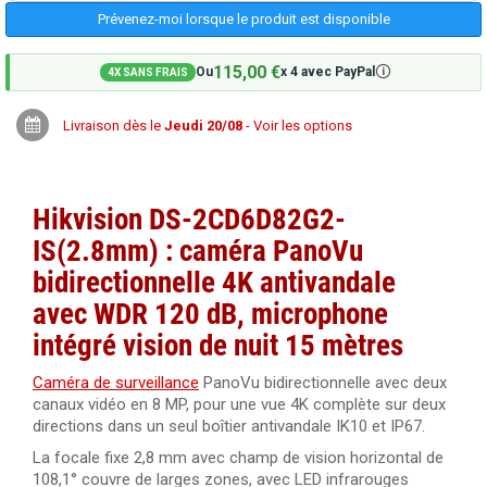
Prévenez-moi lorsque le produit est disponible
115,00 €
🛈
Ou
x 4 avec PayPal
4X SANS FRAIS
Livraison dès le
Jeudi 20/08
- Voir les options
Hikvision DS-2CD6D82G2-
IS(2.8mm) : caméra PanoVu
bidirectionnelle 4K antivandale
avec WDR 120 dB, microphone
intégré vision de nuit 15 mètres
Caméra de surveillance
PanoVu bidirectionnelle avec deux
canaux vidéo en 8 MP, pour une vue 4K complète sur deux
directions dans un seul boîtier antivandale IK10 et IP67.
La focale fixe 2,8 mm avec champ de vision horizontal de
108,1° couvre de larges zones, avec LED infrarouges