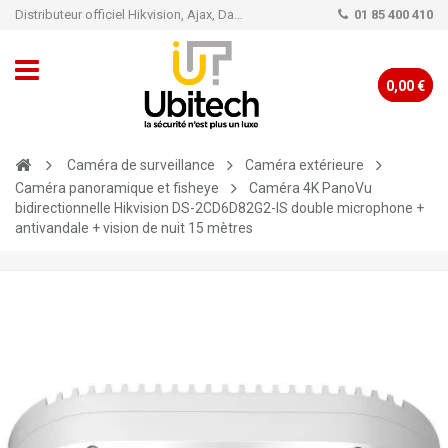
Distributeur officiel Hikvision, Ajax, Dahua, TP-Link - Caméra de vidéo surveillance - Alarme
01 85 400 410
0,00 €
Caméra de surveillance
Caméra extérieure
Caméra panoramique et fisheye
Caméra 4K PanoVu
bidirectionnelle Hikvision DS-2CD6D82G2-IS double microphone +
antivandale + vision de nuit 15 mètres