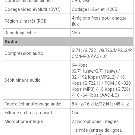
Contrôle du débit binaire
CBR, VBR
Codage vidéo évolutif (SVC)
Codage H.264 et H.265
4 régions fixes pour chaque
Région d’intérêt (ROI)
flux
Recadrage cible
Non
Audio
G.711/G.722.1/G.726/MP2L2/P
Compression audio
CM/MP3/AAC-LC
64 Kbps
(G.711ulaw/G.711alaw) /
32~192 Kbps (MP2L2) / 16
Débit binaire audio
Kbps (G.722.1) / PCM / 8~320
Kbps (MP3) / 16 Kbps (G.726)
/ 16~64 Kbps (AAC-LC)
Taux d’échantillonnage audio
8 kHz/16 kHz/32 kHz/48 kHz
Filtrage du bruit ambiant
Oui
Microphone intégré
2 microphones intégrés
1 entrée (entrée de ligne),