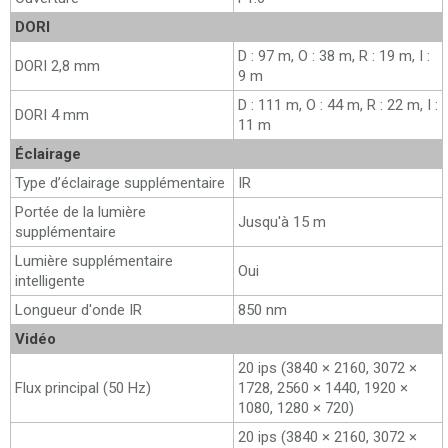
DORI
D : 97 m, O : 38 m, R : 19 m, I :
DORI 2,8 mm
9 m
D : 111 m, O : 44 m, R : 22 m, I :
DORI 4 mm
11 m
Éclairage
Type d’éclairage supplémentaire
IR
Portée de la lumière
Jusqu'à 15 m
supplémentaire
Lumière supplémentaire
Oui
intelligente
Longueur d'onde IR
850 nm
Vidéo
20 ips (3840 × 2160, 3072 ×
Flux principal (50 Hz)
1728, 2560 × 1440, 1920 ×
1080, 1280 × 720)
20 ips (3840 × 2160, 3072 ×