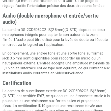
version 2,8 mm et une rotation de 0° à 355°. Cette plage de
réglage facilite l’orientation précise des deux directions filmées.
Audio (double microphone et entrée/sortie
audio)
La caméra DS-2CD6D82G2-IS(2.8mm)(O-STD) dispose de deux
microphones intégrés pour capter le son autour de la zone
filmée. L’audio peut être utilisé pour la levée de doute ou l’écoute
en direct via le logiciel ou l’application.
En complément, une entrée ligne et une sortie ligne au format
jack 3,5 mm sont disponibles pour raccorder un micro ou un
haut-parleur externe. L’entrée accepte une amplitude maximale de
3,3 Vpp et l’interface est de type non équilibré, ce qui convient aux
installations audio courantes en vidéosurveillance.
Certification
La caméra de surveillance extérieure DS-2CD6D82G2-IS(2.8mm)
(O-STD) est certifiée IP67, ce qui assure une étanchéité totale à la
poussière et une résistance aux fortes pluies et projections
d’eau. La certification IK10 garantit une résistance élevée aux
chocs mécaniques, adaptée aux sites exposés au vandalisme.