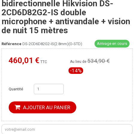
bidirectionnelle Hikvision DS-
2CD6D82G2-IS double
microphone + antivandale + vision
de nuit 15 mètres
Arrivage en cours
Référence
DS-2CD6D82G2-IS(2.8mm)(O-STD)
460,01 €
534,90 €
Moins cher ailleurs ?
Au lieu de
TTC
-14%
Quantité
AJOUTER AU PANIER