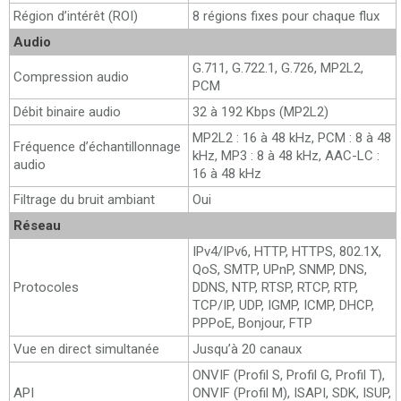
Région d’intérêt (ROI)
8 régions fixes pour chaque flux
Audio
G.711, G.722.1, G.726, MP2L2,
Compression audio
PCM
Débit binaire audio
32 à 192 Kbps (MP2L2)
MP2L2 : 16 à 48 kHz, PCM : 8 à 48
Fréquence d’échantillonnage
kHz, MP3 : 8 à 48 kHz, AAC-LC :
audio
16 à 48 kHz
Filtrage du bruit ambiant
Oui
Réseau
IPv4/IPv6, HTTP, HTTPS, 802.1X,
QoS, SMTP, UPnP, SNMP, DNS,
Protocoles
DDNS, NTP, RTSP, RTCP, RTP,
TCP/IP, UDP, IGMP, ICMP, DHCP,
PPPoE, Bonjour, FTP
Vue en direct simultanée
Jusqu’à 20 canaux
ONVIF (Profil S, Profil G, Profil T),
API
ONVIF (Profil M), ISAPI, SDK, ISUP,