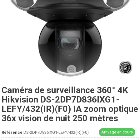
Caméra de surveillance 360° 4K
Hikvision DS-2DP7D836IXG1-
LEFY/432(IR)(F0) IA zoom optique
36x vision de nuit 250 mètres
Arrivage en cours
Référence
DS-2DP7D836IXG1-LEFY/432(IR)(F0)