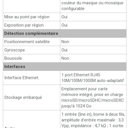
couleur du masque ou mosaïque
configurable
Mise au point par région
Oui
Exposition par région
Oui
Détection complémentaire
Positionnement satellite
Non
Gyroscope
Oui
Boussole
Non
Interfaces
1 port Ethernet RJ45
Interface Ethernet
10M/100M/1000M auto-adaptatif
Emplacement pour carte
mémoire intégré, prise en charge
Stockage embarqué
microSD/microSDHC/microSDXC
jusqu’à 1024 Go
1 entrée (line in), borne à deux fils,
amplitude d’entrée maximale : 3,3
Vpp, impédance : 4,7 kΩ ; 1 sortie