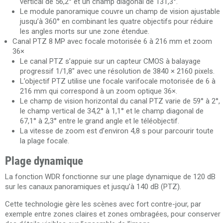
vertical de 56,2° et un champ diagonal de 131,3°.
Le module panoramique couvre un champ de vision ajustable
jusqu’à 360° en combinant les quatre objectifs pour réduire
les angles morts sur une zone étendue.
Canal PTZ 8 MP avec focale motorisée 6 à 216 mm et zoom
36×
Le canal PTZ s’appuie sur un capteur CMOS à balayage
progressif 1/1,8" avec une résolution de 3840 × 2160 pixels.
L’objectif PTZ utilise une focale varifocale motorisée de 6 à
216 mm qui correspond à un zoom optique 36×.
Le champ de vision horizontal du canal PTZ varie de 59° à 2°,
le champ vertical de 34,2° à 1,1° et le champ diagonal de
67,1° à 2,3° entre le grand angle et le téléobjectif.
La vitesse de zoom est d’environ 4,8 s pour parcourir toute
la plage focale.
Plage dynamique
La fonction WDR fonctionne sur une plage dynamique de 120 dB
sur les canaux panoramiques et jusqu’à 140 dB (PTZ).
Cette technologie gère les scènes avec fort contre-jour, par
exemple entre zones claires et zones ombragées, pour conserver