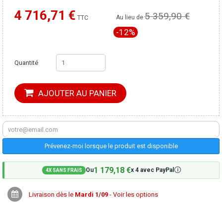
4 716,71 €
5 359,90 €
Moins cher ailleurs ?
Au lieu de
TTC
-12%
Quantité
AJOUTER AU PANIER
Prévenez-moi lorsque le produit est disponible
1 179,18 €
🛈
Ou
x 4 avec PayPal
4X SANS FRAIS
Livraison dès le
Mardi 1/09
- Voir les options