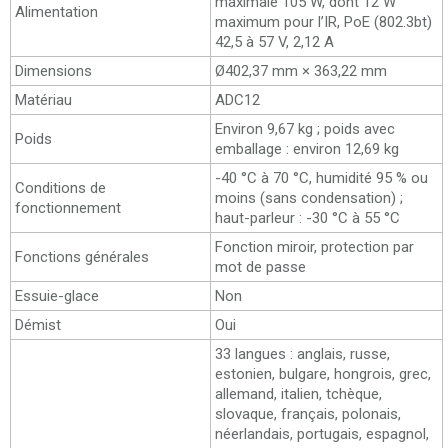
maximale 105 W, dont 12 W
Alimentation
maximum pour l’IR, PoE (802.3bt)
42,5 à 57 V, 2,12 A
Dimensions
Ø402,37 mm × 363,22 mm
Matériau
ADC12
Environ 9,67 kg ; poids avec
Poids
emballage : environ 12,69 kg
-40 °C à 70 °C, humidité 95 % ou
Conditions de
moins (sans condensation) ;
fonctionnement
haut-parleur : -30 °C à 55 °C
Fonction miroir, protection par
Fonctions générales
mot de passe
Essuie-glace
Non
Démist
Oui
33 langues : anglais, russe,
estonien, bulgare, hongrois, grec,
allemand, italien, tchèque,
slovaque, français, polonais,
néerlandais, portugais, espagnol,