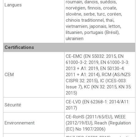
roumain, danois, suédois,
Langues
norvégien, finnois, croate,
slovène, serbe, turc, coréen,
chinois traditionnel, thaï,
vietnamien, japonais, letton,
lituanien, portugais (Brésil),
ukrainien
Certifications
CE-EMC (EN 55032: 2015, EN
61000-3-2: 2019, EN 61000-3-3:
2013 + A1: 2019, EN 50130-4:
CEM
2011 + A1: 2014), RCM (AS/NZS
CISPR 32: 2015), IC (ICES-003:
Issue 7), KC (KN 32: 2015, KN 35:
2015)
CE-LVD (EN 62368-1: 2014/A11:
Sécurité
2017)
CE-RoHS (2011/65/EU), WEEE
Environnement
(2012/19/EU), Reach (Regulation
(EC) No 1907/2006)