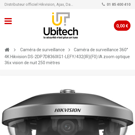
Distributeur officiel Hikvision, Ajax, Dahua, TP-Link - Caméra de vidéo surveillance - Alarme
01 85 400 410
0,00 €
Caméra de surveillance
Caméra de surveillance 360°
4K Hikvision DS-2DP7D836IXG1-LEFY/432(IR)(F0) IA zoom optique
36x vision de nuit 250 mètres