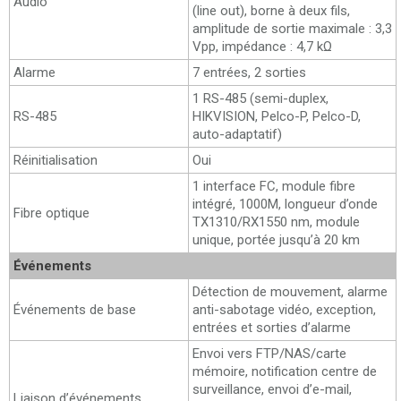
Audio
(line out), borne à deux fils,
amplitude de sortie maximale : 3,3
Vpp, impédance : 4,7 kΩ
Alarme
7 entrées, 2 sorties
1 RS-485 (semi-duplex,
RS-485
HIKVISION, Pelco-P, Pelco-D,
auto-adaptatif)
Réinitialisation
Oui
1 interface FC, module fibre
intégré, 1000M, longueur d’onde
Fibre optique
TX1310/RX1550 nm, module
unique, portée jusqu’à 20 km
Événements
Détection de mouvement, alarme
Événements de base
anti-sabotage vidéo, exception,
entrées et sorties d’alarme
Envoi vers FTP/NAS/carte
mémoire, notification centre de
surveillance, envoi d’e-mail,
Liaison d’événements