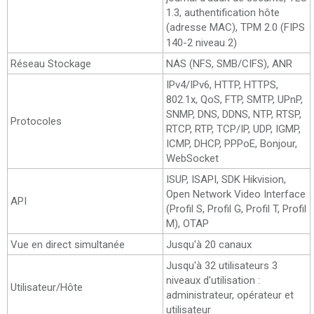
1.3, authentification hôte
(adresse MAC), TPM 2.0 (FIPS
140-2 niveau 2)
Réseau Stockage
NAS (NFS, SMB/CIFS), ANR
IPv4/IPv6, HTTP, HTTPS,
802.1x, QoS, FTP, SMTP, UPnP,
SNMP, DNS, DDNS, NTP, RTSP,
Protocoles
RTCP, RTP, TCP/IP, UDP, IGMP,
ICMP, DHCP, PPPoE, Bonjour,
WebSocket
ISUP, ISAPI, SDK Hikvision,
Open Network Video Interface
API
(Profil S, Profil G, Profil T, Profil
M), OTAP
Vue en direct simultanée
Jusqu'à 20 canaux
Jusqu'à 32 utilisateurs 3
niveaux d'utilisation :
Utilisateur/Hôte
administrateur, opérateur et
utilisateur