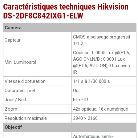
Caractéristiques techniques Hikvision
DS-2DF8C842IXG1-ELW
Caméra
CMOS à balayage progressif
Capteur
1/1,2
Couleur : 0,0005 Lux @(F1.6,
AGC ON),N/B : 0,0001 Lux
Min. Luminosité
@(F1.6, AGC ON),0 Lux avec
IR
Vitesse d'obturation
1/1 s à 1/30 000 s
Obturateur prêt
Oui
Jour / Nuit
Filtre IR
Zoom
42x optique, 16x numérique
Résolution maximale
3840 × 2160
Objectif
Automatique, semi-