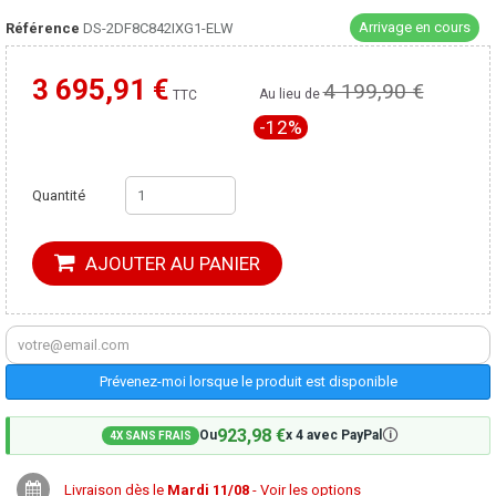
Arrivage en cours
Référence
DS-2DF8C842IXG1-ELW
3 695,91 €
4 199,90 €
Moins cher ailleurs ?
Au lieu de
TTC
-12%
Quantité
AJOUTER AU PANIER
Prévenez-moi lorsque le produit est disponible
923,98 €
🛈
Ou
x 4 avec PayPal
4X SANS FRAIS
Livraison dès le
Mardi 11/08
- Voir les options