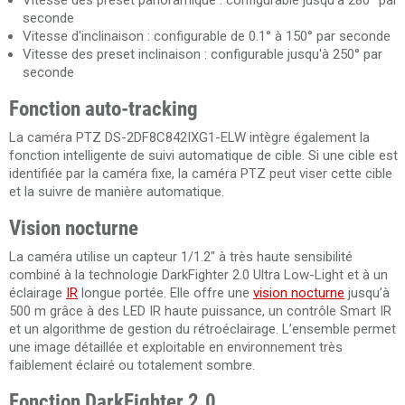
Vitesse des preset panoramique : configurable jusqu'à 280° par
seconde
Vitesse d'inclinaison : configurable de 0.1° à 150° par seconde
Vitesse des preset inclinaison : configurable jusqu'à 250° par
seconde
Fonction auto-tracking
La caméra PTZ DS-2DF8C842IXG1-ELW intègre également la
fonction intelligente de suivi automatique de cible. Si une cible est
identifiée par la caméra fixe, la caméra PTZ peut viser cette cible
et la suivre de manière automatique.
Vision nocturne
La caméra utilise un capteur 1/1.2" à très haute sensibilité
combiné à la technologie DarkFighter 2.0 Ultra Low-Light et à un
éclairage
IR
longue portée. Elle offre une
vision nocturne
jusqu’à
500 m grâce à des LED IR haute puissance, un contrôle Smart IR
et un algorithme de gestion du rétroéclairage. L’ensemble permet
une image détaillée et exploitable en environnement très
faiblement éclairé ou totalement sombre.
Fonction DarkFighter 2.0