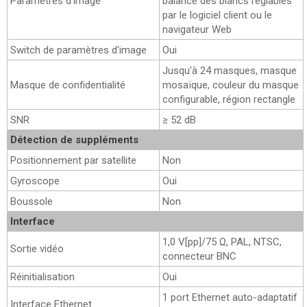
Paramètres d'image
balance des blancs réglables
par le logiciel client ou le
navigateur Web
Switch de paramètres d'image
Oui
Jusqu'à 24 masques, masque
Masque de confidentialité
mosaïque, couleur du masque
configurable, région rectangle
SNR
≥ 52 dB
Détection de suppléments
Positionnement par satellite
Non
Gyroscope
Oui
Boussole
Non
Interface
1,0 V[pp]/75 Ω, PAL, NTSC,
Sortie vidéo
connecteur BNC
Réinitialisation
Oui
1 port Ethernet auto-adaptatif
Interface Ethernet