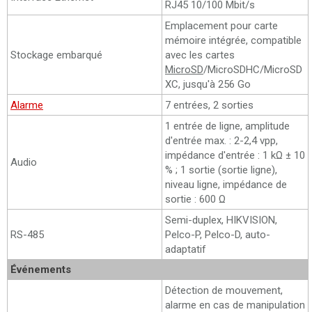
RJ45 10/100 Mbit/s
Emplacement pour carte
mémoire intégrée, compatible
Stockage embarqué
avec les cartes
MicroSD
/MicroSDHC/MicroSD
XC, jusqu'à 256 Go
Alarme
7 entrées, 2 sorties
1 entrée de ligne, amplitude
d'entrée max. : 2-2,4 vpp,
impédance d'entrée : 1 kΩ ± 10
Audio
% ; 1 sortie (sortie ligne),
niveau ligne, impédance de
sortie : 600 Ω
Semi-duplex, HIKVISION,
RS-485
Pelco-P, Pelco-D, auto-
adaptatif
Événements
Détection de mouvement,
alarme en cas de manipulation