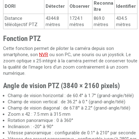
Reconna
DORI
Détecter
Observer
Identifier
ître
Distance
4344.8
1724.1
869.0
434.5
téléobjectif PTZ
mètres
mètres
mètres
mètres
Fonction PTZ
Cette fonction permet de piloter la caméra depuis son
smartphone, son
NVR
ou son PC, une souris ou un joystick. Le
zoom optique x 25 intégré à la caméra permet de conserver toute
la qualité de l'image lors d'un zoom contrairement à un zoom
numérique.
Angle de vision PTZ (3840 × 2160 pixels)
Champ de vision horizontal : de 60.4° à 1.7° (grand-angle/télé)
Champ de vision vertical : de 36.2° à 0.° (grand-angle/télé)
Champ de vision diagonal : de 67.8° à 2.2° (grand-angle/télé)
Zoom x 42 : 7.5 mm à 315 mm
Rotation panoramique : 0 à 360°
Inclinaison : -20° à 90°
Vitesse panoramique : configurable de 0.1° à 210° par seconde