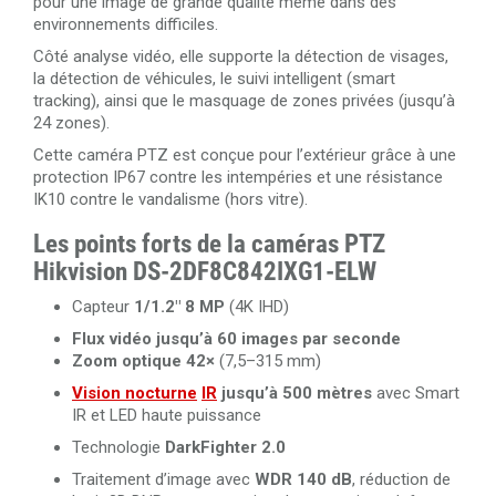
pour une image de grande qualité même dans des
environnements difficiles.
Côté analyse vidéo, elle supporte la détection de visages,
la détection de véhicules, le suivi intelligent (smart
tracking), ainsi que le masquage de zones privées (jusqu’à
24 zones).
Cette caméra PTZ est conçue pour l’extérieur grâce à une
protection IP67 contre les intempéries et une résistance
IK10 contre le vandalisme (hors vitre).
Les points forts de la caméras PTZ
Hikvision DS-2DF8C842IXG1-ELW
Capteur
1/1.2" 8 MP
(4K IHD)
Flux vidéo jusqu’à 60 images par seconde
Zoom optique 42×
(7,5–315 mm)
Vision nocturne
IR
jusqu’à 500 mètres
avec Smart
IR et LED haute puissance
Technologie
DarkFighter 2.0
Traitement d’image avec
WDR 140 dB
, réduction de