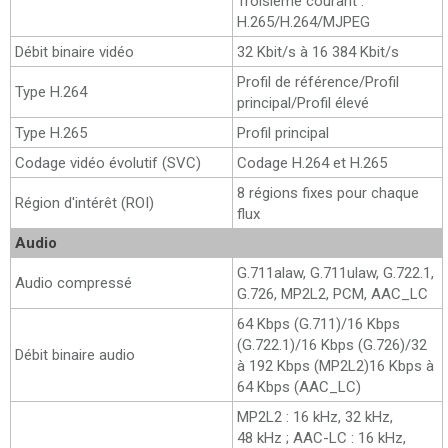
Troisième courant :
H.265/H.264/MJPEG
Débit binaire vidéo
32 Kbit/s à 16 384 Kbit/s
Profil de référence/Profil
Type H.264
principal/Profil élevé
Type H.265
Profil principal
Codage vidéo évolutif (SVC)
Codage H.264 et H.265
8 régions fixes pour chaque
Région d'intérêt (ROI)
flux
Audio
G.711alaw, G.711ulaw, G.722.1,
Audio compressé
G.726, MP2L2, PCM, AAC_LC
64 Kbps (G.711)/16 Kbps
(G.722.1)/16 Kbps (G.726)/32
Débit binaire audio
à 192 Kbps (MP2L2)16 Kbps à
64 Kbps (AAC_LC)
MP2L2 : 16 kHz, 32 kHz,
48 kHz ; AAC-LC : 16 kHz,