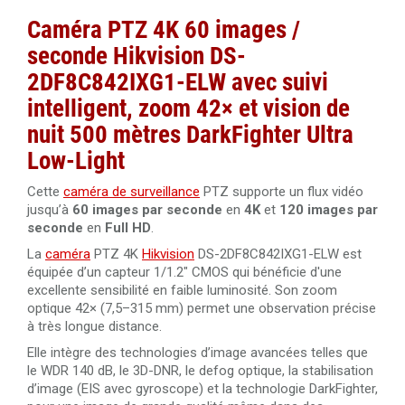
Caméra PTZ 4K 60 images /
seconde Hikvision DS-
2DF8C842IXG1-ELW avec suivi
intelligent, zoom 42× et vision de
nuit 500 mètres DarkFighter Ultra
Low-Light
Cette
caméra de surveillance
PTZ supporte un flux vidéo
jusqu’à
60 images par seconde
en
4K
et
120 images par
seconde
en
Full HD
.
La
caméra
PTZ 4K
Hikvision
DS-2DF8C842IXG1-ELW est
équipée d’un capteur 1/1.2″ CMOS qui bénéficie d'une
excellente sensibilité en faible luminosité. Son zoom
optique 42× (7,5–315 mm) permet une observation précise
à très longue distance.
Elle intègre des technologies d’image avancées telles que
le WDR 140 dB, le 3D-DNR, le defog optique, la stabilisation
d’image (EIS avec gyroscope) et la technologie DarkFighter,