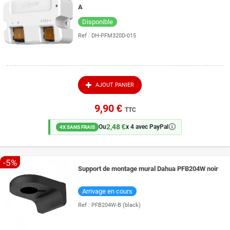
A
Disponible
Ref :
DH-PFM320D-015
AJOUT PANIER
9,90 €
TTC
2,48 €
🛈
Ou
x 4 avec PayPal
4X SANS FRAIS
-5%
Support de montage mural Dahua PFB204W noir
Arrivage en cours
Ref :
PFB204W-B (black)