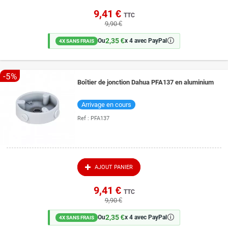
9,41 €
TTC
9,90 €
2,35 €
🛈
Ou
x 4 avec PayPal
4X SANS FRAIS
-5%
Boîtier de jonction Dahua PFA137 en aluminium
Arrivage en cours
Ref :
PFA137
AJOUT PANIER
9,41 €
TTC
9,90 €
2,35 €
🛈
Ou
x 4 avec PayPal
4X SANS FRAIS