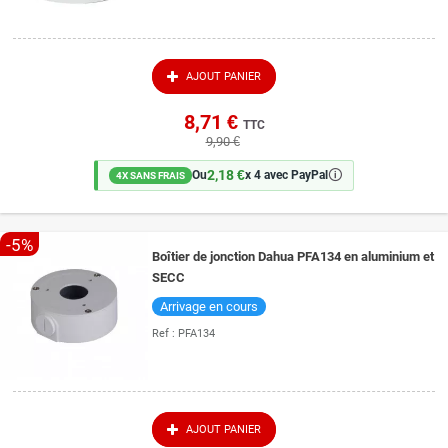
AJOUT PANIER
8,71 €
TTC
9,90 €
2,18 €
🛈
Ou
x 4 avec PayPal
4X SANS FRAIS
-5%
Boîtier de jonction Dahua PFA134 en aluminium et
SECC
Arrivage en cours
Ref :
PFA134
AJOUT PANIER