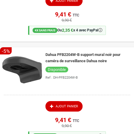
AJOUT PANIER
9,41 €
TTC
9,90 €
2,35 €
🛈
Ou
x 4 avec PayPal
4X SANS FRAIS
-5%
Dahua PFB2204W-B support mural noir pour
caméra de surveillance Dahua noire
Disponible
Ref :
DH-PFB2204W-B
AJOUT PANIER
9,41 €
TTC
9,90 €