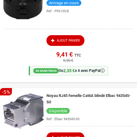
Arrivage en cours
Ref :
PFA135-B
AJOUT PANIER
9,41 €
TTC
9,90 €
2,35 €
🛈
Ou
x 4 avec PayPal
4X SANS FRAIS
-5%
Noyau RJ45 femelle Cat6A blindé Elbac 943545-
S0
Disponible
Ref :
Elbac 943545-S0