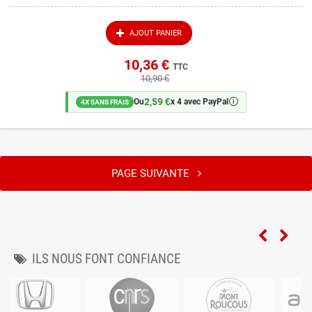
AJOUT PANIER
10,36 €
TTC
10,90 €
2,59 €
🛈
Ou
x 4 avec PayPal
4X SANS FRAIS
PAGE SUIVANTE
ILS NOUS FONT CONFIANCE