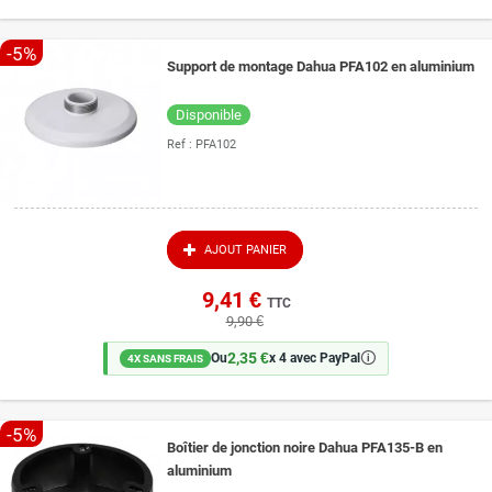
-5%
Support de montage Dahua PFA102 en aluminium
Disponible
Ref :
PFA102
AJOUT PANIER
9,41 €
TTC
9,90 €
2,35 €
🛈
Ou
x 4 avec PayPal
4X SANS FRAIS
-5%
Boîtier de jonction noire Dahua PFA135-B en
aluminium