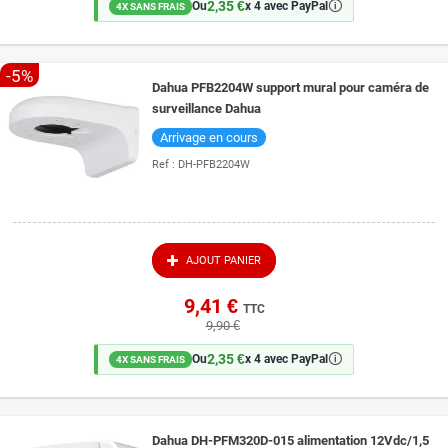
2,35 €
🛈
Ou
x 4 avec PayPal
4X SANS FRAIS
-5%
Dahua PFB2204W support mural pour caméra de
surveillance Dahua
Arrivage en cours
Ref :
DH-PFB2204W
AJOUT PANIER
9,41 €
TTC
9,90 €
2,35 €
🛈
Ou
x 4 avec PayPal
4X SANS FRAIS
Dahua DH-PFM320D-015 alimentation 12Vdc/1,5