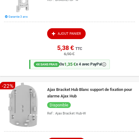
Garantie 3 ans
AJOUT PANIER
5,38 €
TTC
6,90 €
1,35 €
🛈
Ou
x 4 avec PayPal
4X SANS FRAIS
-22%
Ajax Bracket Hub Blanc support de fixation pour
alarme Ajax Hub
Disponible
Ref :
Ajax Bracket Hub-W