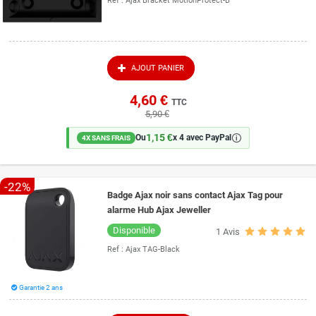
Ref :
Ajax Bracket MotionProtect-B
AJOUT PANIER
4,60 €
TTC
5,90 €
1,15 €
🛈
Ou
x 4 avec PayPal
4X SANS FRAIS
-22%
Badge Ajax noir sans contact Ajax Tag pour
alarme Hub Ajax Jeweller
Disponible
1
Avis
Ref :
Ajax TAG-Black
Garantie 2 ans