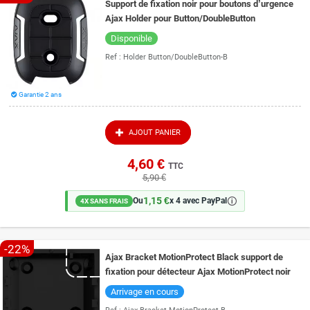
Support de fixation noir pour boutons d’urgence
Ajax Holder pour Button/DoubleButton
Disponible
Ref :
Holder Button/DoubleButton-B
Garantie 2 ans
AJOUT PANIER
4,60 €
TTC
5,90 €
1,15 €
🛈
Ou
x 4 avec PayPal
4X SANS FRAIS
-22%
Ajax Bracket MotionProtect Black support de
fixation pour détecteur Ajax MotionProtect noir
Arrivage en cours