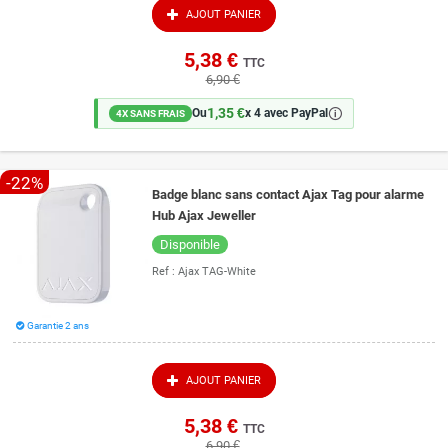
AJOUT PANIER
5,38 €
TTC
6,90 €
1,35 €
🛈
Ou
x 4 avec PayPal
4X SANS FRAIS
-22%
Badge blanc sans contact Ajax Tag pour alarme
Hub Ajax Jeweller
Disponible
Ref :
Ajax TAG-White
Garantie 2 ans
AJOUT PANIER
5,38 €
TTC
6,90 €