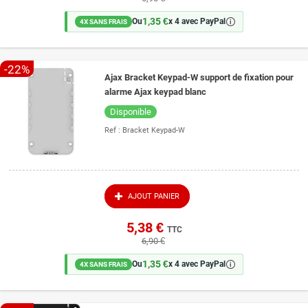
1,35 €
🛈
Ou
x 4 avec PayPal
4X SANS FRAIS
-22%
Ajax Bracket Keypad-W support de fixation pour
alarme Ajax keypad blanc
Disponible
Ref :
Bracket Keypad-W
AJOUT PANIER
5,38 €
TTC
6,90 €
1,35 €
🛈
Ou
x 4 avec PayPal
4X SANS FRAIS