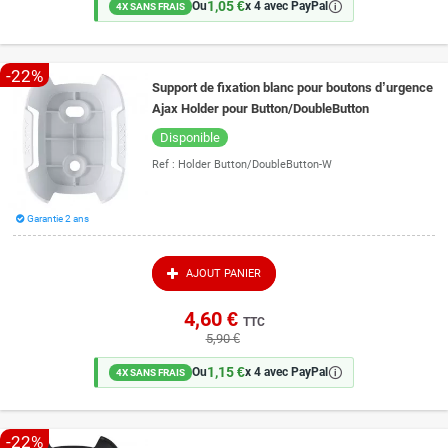
1,05 €
🛈
Ou
x 4 avec PayPal
4X SANS FRAIS
-22%
Support de fixation blanc pour boutons d’urgence
Ajax Holder pour Button/DoubleButton
Disponible
Ref :
Holder Button/DoubleButton-W
Garantie 2 ans
AJOUT PANIER
4,60 €
TTC
5,90 €
1,15 €
🛈
Ou
x 4 avec PayPal
4X SANS FRAIS
-22%