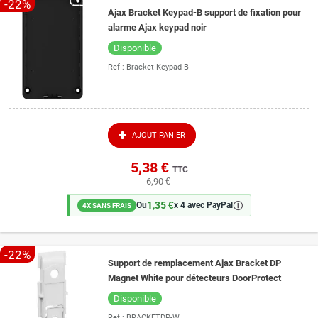
-22%
Ajax Bracket Keypad-B support de fixation pour
alarme Ajax keypad noir
Disponible
Ref :
Bracket Keypad-B
AJOUT PANIER
5,38 €
TTC
6,90 €
1,35 €
🛈
Ou
x 4 avec PayPal
4X SANS FRAIS
-22%
Support de remplacement Ajax Bracket DP
Magnet White pour détecteurs DoorProtect
Disponible
Ref :
BRACKETDP-W