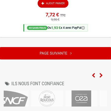
AJOUT PANIER
7,72 €
TTC
9,90 €
1,93 €
🛈
Ou
x 4 avec PayPal
4X SANS FRAIS
PAGE SUIVANTE
ILS NOUS FONT CONFIANCE