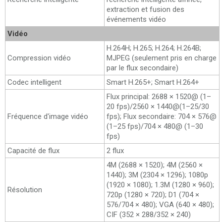
extraction et fusion des
événements vidéo
Vidéo
H.264H; H.265; H.264; H.264B;
Compression vidéo
MJPEG (seulement pris en charge
par le flux secondaire)
Codec intelligent
Smart H.265+; Smart H.264+
Flux principal: 2688 × 1520@ (1–
20 fps)/2560 × 1440@(1–25/30
Fréquence d'image vidéo
fps); Flux secondaire: 704 × 576@
(1–25 fps)/704 × 480@ (1–30
fps)
Capacité de flux
2 flux
4M (2688 × 1520); 4M (2560 ×
1440); 3M (2304 × 1296); 1080p
(1920 × 1080); 1.3M (1280 × 960);
Résolution
720p (1280 × 720); D1 (704 ×
576/704 × 480); VGA (640 × 480);
CIF (352 × 288/352 × 240)