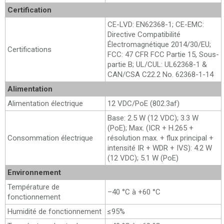
Certification
CE-LVD: EN62368-1; CE-EMC:
Directive Compatibilité
Électromagnétique 2014/30/EU;
Certifications
FCC: 47 CFR FCC Partie 15, Sous-
partie B; UL/CUL: UL62368-1 &
CAN/CSA C22.2 No. 62368-1-14
Alimentation
Alimentation électrique
12 VDC/PoE (802.3af)
Base: 2.5 W (12 VDC); 3.3 W
(PoE); Max. (ICR + H.265 +
Consommation électrique
résolution max. + flux principal +
intensité IR + WDR + IVS): 4.2 W
(12 VDC); 5.1 W (PoE)
Environnement
Température de
–40 °C à +60 °C
fonctionnement
Humidité de fonctionnement
≤95%