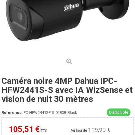
Caméra noire 4MP Dahua IPC-
HFW2441S-S avec IA WizSense et
vision de nuit 30 mètres
Disponible
Référence
IPC-HFW2441SP-S-0280B-Black
105,51 €
119,90 €
Moins cher ailleurs ?
Au lieu de
TTC