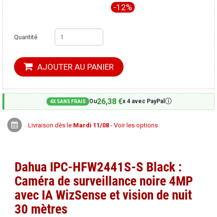
-12%
Quantité
AJOUTER AU PANIER
26,38 €
🛈
Ou
x 4 avec PayPal
4X SANS FRAIS
Livraison dès le
Mardi 11/08
- Voir les options
Dahua IPC-HFW2441S-S Black :
Caméra de surveillance noire 4MP
avec IA WizSense et vision de nuit
30 mètres