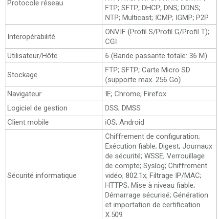
Protocole réseau
FTP; SFTP; DHCP; DNS; DDNS;
NTP; Multicast; ICMP; IGMP; P2P
ONVIF (Profil S/Profil G/Profil T);
Interopérabilité
CGI
Utilisateur/Hôte
6 (Bande passante totale: 36 M)
FTP; SFTP; Carte Micro SD
Stockage
(supporte max. 256 Go)
Navigateur
IE; Chrome; Firefox
Logiciel de gestion
DSS; DMSS
Client mobile
iOS; Android
Chiffrement de configuration;
Exécution fiable; Digest; Journaux
de sécurité; WSSE; Verrouillage
de compte; Syslog; Chiffrement
Sécurité informatique
vidéo; 802.1x; Filtrage IP/MAC;
HTTPS; Mise à niveau fiable;
Démarrage sécurisé; Génération
et importation de certification
X.509