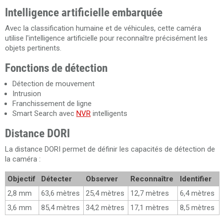
Intelligence artificielle embarquée
Avec la classification humaine et de véhicules, cette caméra
utilise l'intelligence artificielle pour reconnaître précisément les
objets pertinents.
Fonctions de détection
Détection de mouvement
Intrusion
Franchissement de ligne
Smart Search avec
NVR
intelligents
Distance DORI
La distance DORI permet de définir les capacités de détection de
la caméra :
Objectif
Détecter
Observer
Reconnaître
Identifier
2,8 mm
63,6 mètres
25,4 mètres
12,7 mètres
6,4 mètres
3,6 mm
85,4 mètres
34,2 mètres
17,1 mètres
8,5 mètres