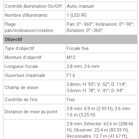
Contrôle illumination On/Off
Auto; manuel
Nombre d'illuminants
1 (LED IR)
Plage
Pan: 0°–360°; Inclinaison: 0°–90°;
pan/inclinaison/rotation
Rotation: 0°–360°
Objectif
Type d'objectif
Focale fixe
Monture d'objectif
M12
Longueur focale
2.8 mm; 3.6 mm
Ouverture maximale
F1.6
2.8mm: H: 95°; V: 52°; D: 114°;
Champ de vision
3.6mm: H: 78°; V: 41°; D: 94°
Contrôle de l'iris
Fixe
2.8 mm: 0.9 m (2.95 ft); 3.6 mm:
Distance de mise au point
1.6 m (5.25 ft)
2.8 mm: Détecter: 63.6 m (208.66
ft); Observer: 25.4 m (83.33 ft);
Reconnaître: 12.7 m (41.67 ft);