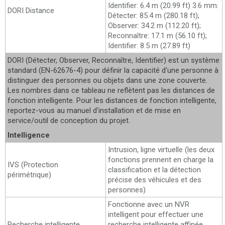
Identifier: 6.4 m (20.99 ft) 3.6 mm:
DORI Distance
Détecter: 85.4 m (280.18 ft);
Observer: 34.2 m (112.20 ft);
Reconnaître: 17.1 m (56.10 ft);
Identifier: 8.5 m (27.89 ft)
DORI (Détecter, Observer, Reconnaître, Identifier) est un système
standard (EN-62676-4) pour définir la capacité d'une personne à
distinguer des personnes ou objets dans une zone couverte.
Les nombres dans ce tableau ne reflètent pas les distances de
fonction intelligente. Pour les distances de fonction intelligente,
reportez-vous au manuel d'installation et de mise en
service/outil de conception du projet.
Intelligence
Intrusion, ligne virtuelle (les deux
fonctions prennent en charge la
IVS (Protection
classification et la détection
périmétrique)
précise des véhicules et des
personnes)
Fonctionne avec un NVR
intelligent pour effectuer une
Recherche intelligente
recherche intelligente affinée,