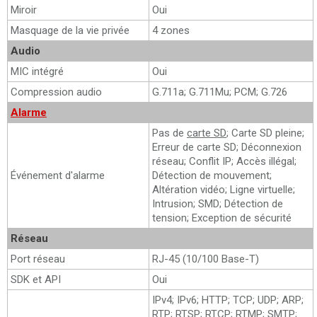
Miroir
Oui
Masquage de la vie privée
4 zones
Audio
MIC intégré
Oui
Compression audio
G.711a; G.711Mu; PCM; G.726
Alarme
Pas de
carte SD
; Carte SD pleine;
Erreur de carte SD; Déconnexion
réseau; Conflit IP; Accès illégal;
Événement d'alarme
Détection de mouvement;
Altération vidéo; Ligne virtuelle;
Intrusion; SMD; Détection de
tension; Exception de sécurité
Réseau
Port réseau
RJ-45 (10/100 Base-T)
SDK et API
Oui
IPv4; IPv6; HTTP; TCP; UDP; ARP;
RTP; RTSP; RTCP; RTMP; SMTP;