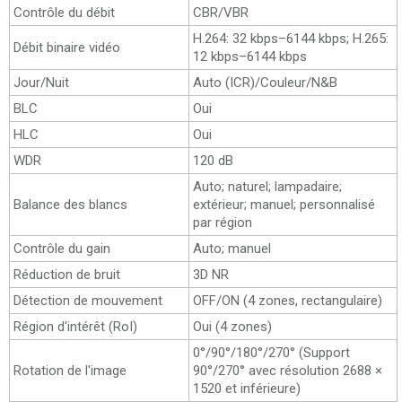
Contrôle du débit
CBR/VBR
H.264: 32 kbps–6144 kbps; H.265:
Débit binaire vidéo
12 kbps–6144 kbps
Jour/Nuit
Auto (ICR)/Couleur/N&B
BLC
Oui
HLC
Oui
WDR
120 dB
Auto; naturel; lampadaire;
Balance des blancs
extérieur; manuel; personnalisé
par région
Contrôle du gain
Auto; manuel
Réduction de bruit
3D NR
Détection de mouvement
OFF/ON (4 zones, rectangulaire)
Région d'intérêt (RoI)
Oui (4 zones)
0°/90°/180°/270° (Support
Rotation de l'image
90°/270° avec résolution 2688 ×
1520 et inférieure)