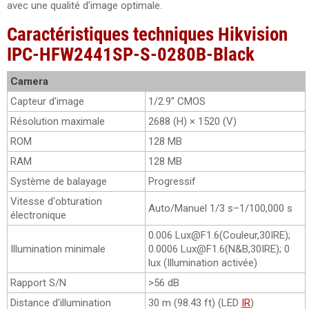
avec une qualité d'image optimale.
Caractéristiques techniques Hikvision
IPC-HFW2441SP-S-0280B-Black
Camera
Capteur d'image
1/2.9" CMOS
Résolution maximale
2688 (H) × 1520 (V)
ROM
128 MB
RAM
128 MB
Système de balayage
Progressif
Vitesse d'obturation
Auto/Manuel 1/3 s–1/100,000 s
électronique
0.006 Lux@F1.6(Couleur,30IRE);
Illumination minimale
0.0006 Lux@F1.6(N&B,30IRE); 0
lux (Illumination activée)
Rapport S/N
>56 dB
Distance d'illumination
30 m (98.43 ft) (LED
IR
)