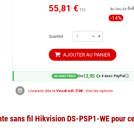
55,81 €
64
Moins cher ailleurs ?
Au lieu de
TTC
-14%
Quantité
AJOUTER AU PANIER
13,95 €
🛈
Ou
x 4 avec PayPal
4X SANS FRAIS
Livraison dès le
Vendredi 7/08
- Voir les options
nte sans fil Hikvision DS-PSP1-WE pour ce