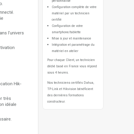
personnalisé
o.
Configuration complète de votre
onnecté.
matériel par un technicien
ie
certifié
Configuration de votre
ns l'univers
smartphone/tablette
Mise à jour et maintenance
Intégration et paramétrage du
tivation
matériel en atelier
Pour chaque Client, un technicien
dédié basé en France vous répond
sous 4 heures.
Nos techniciens certifiés Dahua,
cation Hik-
TP-Link et Hikvision bénéficient
des dernières formations
r très
constructeur.
on idéale
ssaire.