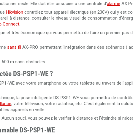
onner seule. Elle doit être associée à une centrale d'
alarme
AX Pr
que
Hikvision
contrôlez tout appareil électrique (en 230V) qui y est c
eil à distance, consulter le niveau visuel de consommation d’énerg
k-Connect
.
ue et très économique qui vous permettra de faire un premier pas da
arme
sans fil
AX-PRO, permettant l'intégration dans des scénarios ( ac
1 600 m sans obstacles.
ectée DS-PSP1-WE ?
P1-WE avec votre smartphone ou votre tablette au travers de l'appli
nique, la prise intelligente DS-PSP1-WE vous permettra de contrôle
llance
, votre télévision, votre radiateur, etc. C'est également la soluti
les appareils en veille.
Aucun souci, vous pouvez le vérifier à distance et l’éteindre si néce
grammable DS-PSP1-WE