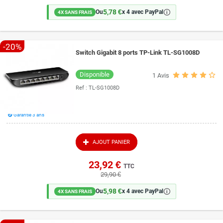
5,78 €
🛈
Ou
x 4 avec PayPal
4X SANS FRAIS
-20%
Switch Gigabit 8 ports TP-Link TL-SG1008D
Disponible
1
Avis
Ref :
TL-SG1008D
Garantie 3 ans
AJOUT PANIER
23,92 €
TTC
29,90 €
5,98 €
🛈
Ou
x 4 avec PayPal
4X SANS FRAIS