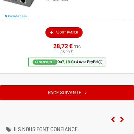
Garantie 2 ans
AJOUT PANIER
28,72 €
TTC
35,90 €
7,18 €
🛈
Ou
x 4 avec PayPal
4X SANS FRAIS
PAGE SUIVANTE
ILS NOUS FONT CONFIANCE