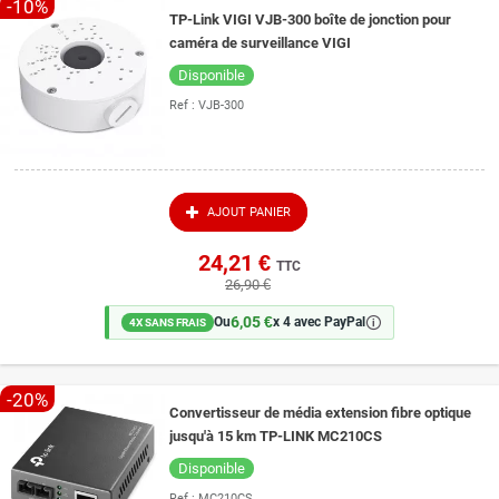
-10%
TP-Link VIGI VJB-300 boîte de jonction pour
caméra de surveillance VIGI
Disponible
Ref :
VJB-300
AJOUT PANIER
24,21 €
TTC
26,90 €
6,05 €
🛈
Ou
x 4 avec PayPal
4X SANS FRAIS
-20%
Convertisseur de média extension fibre optique
jusqu'à 15 km TP-LINK MC210CS
Disponible
Ref :
MC210CS