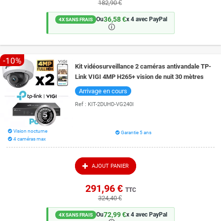
182,90 €
36,58 €
Ou
x 4 avec PayPal
4X SANS FRAIS
🛈
-10%
Kit vidéosurveillance 2 caméras antivandale TP-
Link VIGI 4MP H265+ vision de nuit 30 mètres
Arrivage en cours
Ref :
KIT-2DUHD-VG240I
Vision nocturne
Garantie 5 ans
4 caméras max
AJOUT PANIER
291,96 €
TTC
324,40 €
72,99 €
Ou
x 4 avec PayPal
4X SANS FRAIS