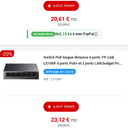
AJOUT PANIER
20,61 €
TTC
22,90 €
5,15 €
🛈
Ou
x 4 avec PayPal
4X SANS FRAIS
-20%
Switch PoE longue distance 6 ports TP-Link
LS106P 4 ports PoE+ et 2 ports LAN budget PoE
65W
Arrivage en cours
Ref :
LS106P
AJOUT PANIER
23,12 €
TTC
28,90 €