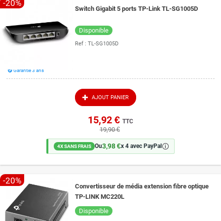
-20%
Switch Gigabit 5 ports TP-Link TL-SG1005D
Disponible
Ref :
TL-SG1005D
Garantie 3 ans
AJOUT PANIER
15,92 €
TTC
19,90 €
3,98 €
🛈
Ou
x 4 avec PayPal
4X SANS FRAIS
-20%
Convertisseur de média extension fibre optique
TP-LINK MC220L
Disponible