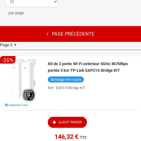
par page
PAGE PRÉCÉDENTE
Page 3 ▼
-20%
Kit de 2 ponts Wi-Fi extérieur 5GHz 867Mbps
portée 5 km TP-Link EAP215-Bridge KIT
Arrivage en cours
Ref :
EAP215-Bridge KIT
Garantie 5 ans
AJOUT PANIER
146,32 €
TTC