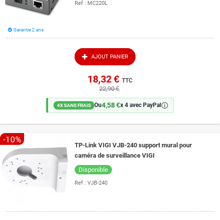
Ref :
MC220L
Garantie 2 ans
AJOUT PANIER
18,32 €
TTC
22,90 €
4,58 €
🛈
Ou
x 4 avec PayPal
4X SANS FRAIS
-10%
TP-Link VIGI VJB-240 support mural pour
caméra de surveillance VIGI
Disponible
Ref :
VJB-240