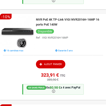
🛈
-10%
NVR PoE 4K TP-Link VIGI NVR2016H-16MP 16
ports PoE 140W
Disponible
Ref :
VIGI NVR2016H-16MP
16 caméras max
Garantie 5 ans
AJOUT PANIER
323,91 €
TTC
359,90 €
80,98 €
Ou
x 4 avec PayPal
4X SANS FRAIS
🛈