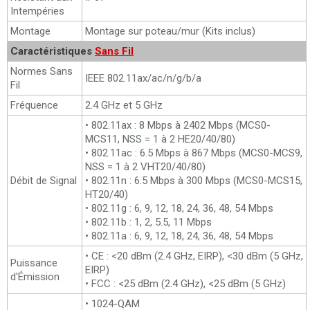
Intempéries
Montage
Montage sur poteau/mur (Kits inclus)
Caractéristiques
Sans Fil
Normes Sans
IEEE 802.11ax/ac/n/g/b/a
Fil
Fréquence
2.4 GHz et 5 GHz
• 802.11ax : 8 Mbps à 2402 Mbps (MCS0-
MCS11, NSS = 1 à 2 HE20/40/80)
• 802.11ac : 6.5 Mbps à 867 Mbps (MCS0-MCS9,
NSS = 1 à 2 VHT20/40/80)
Débit de Signal
• 802.11n : 6.5 Mbps à 300 Mbps (MCS0-MCS15,
HT20/40)
• 802.11g : 6, 9, 12, 18, 24, 36, 48, 54 Mbps
• 802.11b : 1, 2, 5.5, 11 Mbps
• 802.11a : 6, 9, 12, 18, 24, 36, 48, 54 Mbps
• CE : <20 dBm (2.4 GHz, EIRP), <30 dBm (5 GHz,
Puissance
EIRP)
d'Émission
• FCC : <25 dBm (2.4 GHz), <25 dBm (5 GHz)
• 1024-QAM