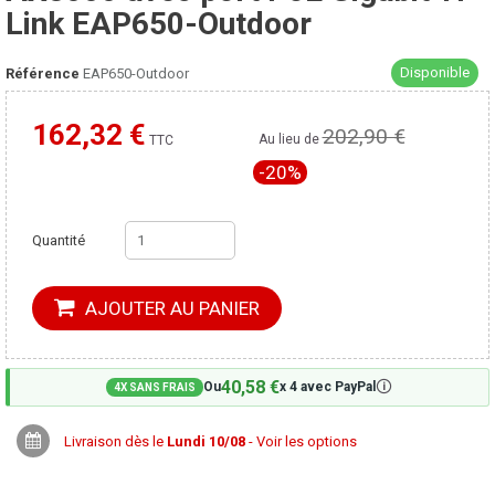
Link EAP650-Outdoor
Disponible
Référence
EAP650-Outdoor
162,32 €
202,90 €
Moins cher ailleurs ?
Au lieu de
TTC
-20%
Quantité
AJOUTER AU PANIER
40,58 €
🛈
Ou
x 4 avec PayPal
4X SANS FRAIS
Livraison dès le
Lundi 10/08
- Voir les options