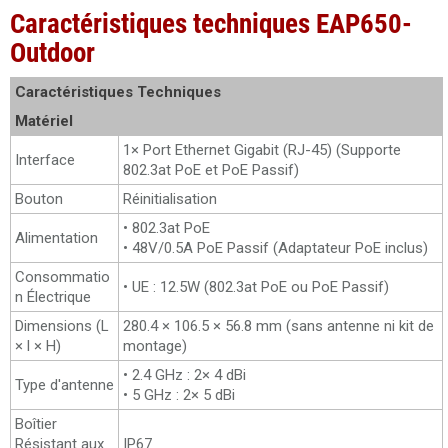
Caractéristiques techniques EAP650-
Outdoor
Caractéristiques Techniques
Matériel
1× Port Ethernet Gigabit (RJ-45) (Supporte
Interface
802.3at PoE et PoE Passif)
Bouton
Réinitialisation
• 802.3at PoE
Alimentation
• 48V/0.5A PoE Passif (Adaptateur PoE inclus)
Consommatio
• UE : 12.5W (802.3at PoE ou PoE Passif)
n Électrique
Dimensions (L
280.4 × 106.5 × 56.8 mm (sans antenne ni kit de
× l × H)
montage)
• 2.4 GHz : 2× 4 dBi
Type d'antenne
• 5 GHz : 2× 5 dBi
Boîtier
Résistant aux
IP67