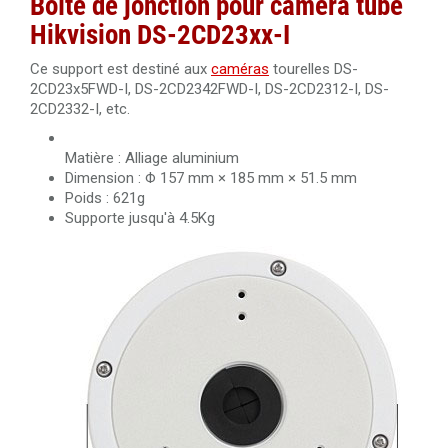
Boîte de jonction pour caméra tube
Hikvision DS-2CD23xx-I
Ce support est destiné aux
caméras
tourelles DS-
2CD23x5FWD-I, DS-2CD2342FWD-I, DS-2CD2312-I, DS-
2CD2332-I, etc.
Matière : Alliage aluminium
Dimension : Φ 157 mm × 185 mm × 51.5 mm
Poids : 621g
Supporte jusqu'à 4.5Kg