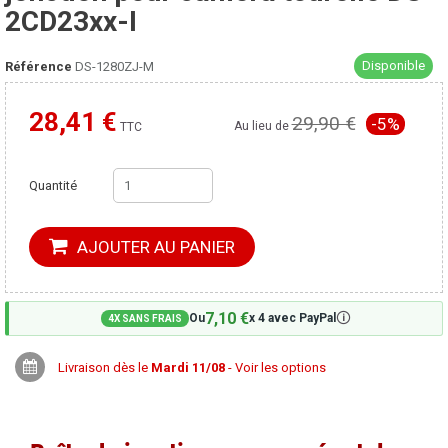
2CD23xx-I
Disponible
Référence
DS-1280ZJ-M
28,41 €
29,90 €
-5%
Moins cher ailleurs ?
Au lieu de
TTC
Quantité
AJOUTER AU PANIER
7,10 €
🛈
Ou
x 4 avec PayPal
4X SANS FRAIS
Livraison dès le
Mardi 11/08
- Voir les options