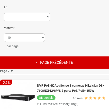
Tri
Montrer
par page
PAGE PRÉCÉDENTE
Page 7 ▼
-24%
NVR PoE 4K AcuSense 8 caméras Hikvision DS-
7608NXI-I2/8P/S 8 ports PoE/PoE+ 150W
Disponible
10
Avis
Ref :
DS-7608NXI-I2/8P/S(STD)(E)