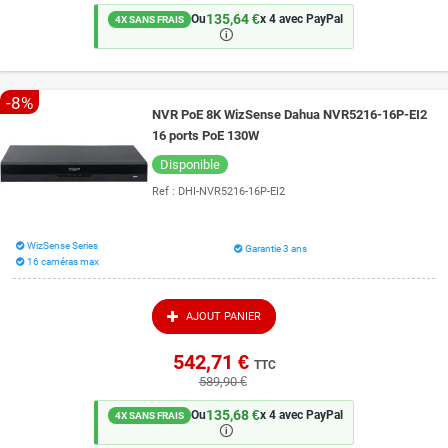
135,64 €
Ou
x 4 avec PayPal
4X SANS FRAIS
🛈
-8%
NVR PoE 8K WizSense Dahua NVR5216-16P-EI2
16 ports PoE 130W
Disponible
Ref :
DHI-NVR5216-16P-EI2
WizSense Series
Garantie 3 ans
16 caméras max
AJOUT PANIER
542,71 €
TTC
589,90 €
135,68 €
Ou
x 4 avec PayPal
4X SANS FRAIS
🛈