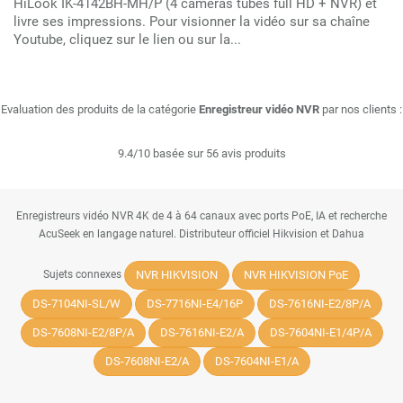
HiLook IK-4142BH-MH/P (4 caméras tubes full HD + NVR) et
livre ses impressions. Pour visionner la vidéo sur sa chaîne
Youtube, cliquez sur le lien ou sur la...
Evaluation des produits de la catégorie
Enregistreur vidéo NVR
par nos clients :
9.4/10 basée sur 56 avis produits
Enregistreurs vidéo NVR 4K de 4 à 64 canaux avec ports PoE, IA et recherche
AcuSeek en langage naturel. Distributeur officiel Hikvision et Dahua
NVR HIKVISION
NVR HIKVISION PoE
Sujets connexes
DS-7104NI-SL/W
DS-7716NI-E4/16P
DS-7616NI-E2/8P/A
DS-7608NI-E2/8P/A
DS-7616NI-E2/A
DS-7604NI-E1/4P/A
DS-7608NI-E2/A
DS-7604NI-E1/A