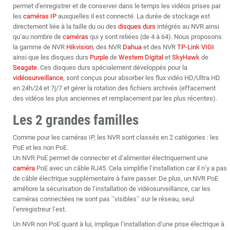
permet d'enregistrer et de conserver dans le temps les vidéos prises par
les
caméras IP
auxquelles il est connecté. La durée de stockage est
directement liée à la taille du ou des
disques durs
intégrés au NVR ainsi
qu’au nombre de
caméras
qui y sont reliées (de 4 à 64). Nous proposons
la gamme de NVR
Hikvision
, des NVR
Dahua
et des NVR
TP-Link
VIGI
ainsi que les disques durs
Purple
de
Western Digital
et
SkyHawk
de
Seagate
. Ces disques durs spécialement développés pour la
vidéosurveillance
, sont conçus pour absorber les flux vidéo HD/Ultra HD
en 24h/24 et 7j/7 et gérer la rotation des fichiers archivés (effacement
des vidéos les plus anciennes et remplacement par les plus récentes).
Les 2 grandes familles
Comme pour les caméras IP, les NVR sont classés en 2 catégories : les
PoE et les non PoE.
Un NVR PoE permet de connecter et d’alimenter électriquement une
caméra
PoE avec un câble RJ45. Cela simplifie l’installation car il n’y a pas
de câble électrique supplémentaire à faire passer. De plus, un NVR PoE
améliore la sécurisation de l’installation de vidéosurveillance, car les
caméras connectées ne sont pas ‘’visibles’’ sur le réseau, seul
l’enregistreur l’est.
Un NVR non PoE quant à lui, implique l’installation d’une prise électrique à