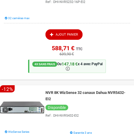
Ref :
DHI-NVR5232-16P-EI2
32 caméras max
AJOUT PANIER
588,71 €
TTC
639,90 €
147,18 €
Ou
x 4 avec PayPal
4X SANS FRAIS
🛈
-12%
NVR 8K WizSense 32 canaux Dahua NVR5432-
EI2
Disponible
Ref :
DHI-NVR5432-EI2
WizSense Series
Garantie 3 ans