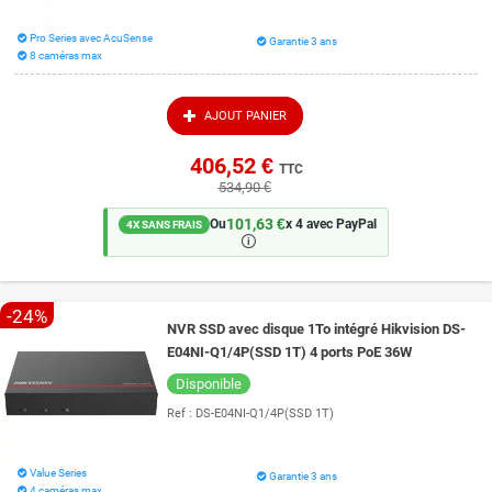
Pro Series avec AcuSense
Garantie 3 ans
8 caméras max
AJOUT PANIER
406,52 €
TTC
534,90 €
101,63 €
Ou
x 4 avec PayPal
4X SANS FRAIS
🛈
-24%
NVR SSD avec disque 1To intégré Hikvision DS-
E04NI-Q1/4P(SSD 1T) 4 ports PoE 36W
Disponible
Ref :
DS-E04NI-Q1/4P(SSD 1T)
Value Series
Garantie 3 ans
4 caméras max