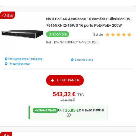
-24%
NVR PoE 4K AcuSense 16 caméras Hikvision DS-
7616NXI-I2/16P/S 16 ports PoE/PoE+ 200W
Disponible
3
Avis
Ref :
DS-7616NXI-I2/16P/S(STD)(E)
Pro Series avec AcuSense
Garantie 3 ans
16 caméras max
AJOUT PANIER
543,32 €
TTC
714,90 €
135,83 €
Ou
x 4 avec PayPal
4X SANS FRAIS
🛈
-8%