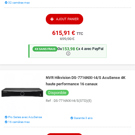
32 caméras max
AJOUT PANIER
615,91 €
TTC
699,90 €
153,98 €
Ou
x 4 avec PayPal
4X SANS FRAIS
🛈
NVR Hikvision DS-7716NXI-I4/S AcuSense 4K
haute performance 16 canaux
Disponible
Ref :
DS-7716NXI-I4/S(STD)(E)
Pro Series avec AcuSense
Garantie 3 ans
16 caméras max