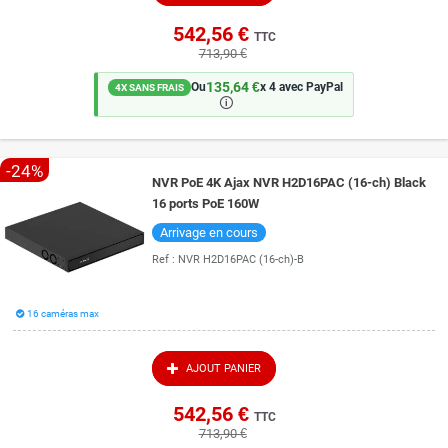
542,56 €
TTC
713,90 €
135,64 €
Ou
x 4 avec PayPal
4X SANS FRAIS
🛈
-24%
NVR PoE 4K Ajax NVR H2D16PAC (16-ch) Black
16 ports PoE 160W
Arrivage en cours
Ref :
NVR H2D16PAC (16-ch)-B
16 caméras max
AJOUT PANIER
542,56 €
TTC
713,90 €