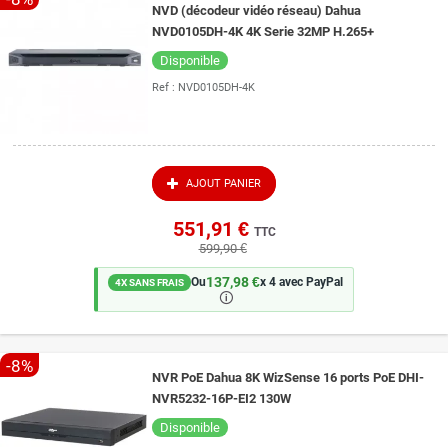
NVD (décodeur vidéo réseau) Dahua
NVD0105DH-4K 4K Serie 32MP H.265+
Disponible
Ref :
NVD0105DH-4K
AJOUT PANIER
551,91 €
TTC
599,90 €
137,98 €
Ou
x 4 avec PayPal
4X SANS FRAIS
🛈
-8%
NVR PoE Dahua 8K WizSense 16 ports PoE DHI-
NVR5232-16P-EI2 130W
Disponible