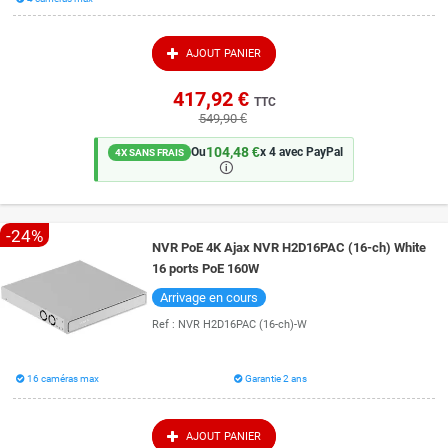
AJOUT PANIER
417,92 €
TTC
549,90 €
104,48 €
Ou
x 4 avec PayPal
4X SANS FRAIS
🛈
-24%
NVR PoE 4K Ajax NVR H2D16PAC (16-ch) White
16 ports PoE 160W
Arrivage en cours
Ref :
NVR H2D16PAC (16-ch)-W
16 caméras max
Garantie 2 ans
AJOUT PANIER