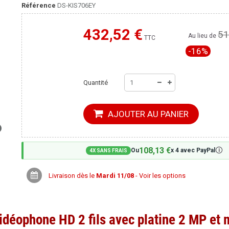
Référence
DS-KIS706EY
432,52 €
51
Moins cher ailleurs ?
Au lieu de
TTC
-16%
Quantité
AJOUTER AU PANIER
108,13 €
🛈
Ou
x 4 avec PayPal
4X SANS FRAIS
Livraison dès le
Mardi 11/08
- Voir les options
idéophone HD 2 fils avec platine 2 MP et 