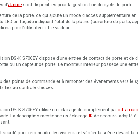
s d’
alarme
sont disponibles pour la gestion fine du cycle de porte.
erture de la porte, ce qui ajoute un mode d’accès supplémentaire e
s LED en façade indiquent l’état de la platine (ouverture de porte, app
ns pour l’utilisateur et le visiteur.
ikvision DS-KIS706EY dispose d’une entrée de contact de porte et de 
ortie ou un capteur de porte. Le moniteur intérieur possède une entr
e ou des points de commande et à remonter des événements vers le s
ts liés au contrôle d’accès.
ikvision DS-KIS706EY utilise un éclairage de complément par
infraroug
osité. La description mentionne un éclairage
IR
de secours, adapté à 
isant.
bscurité pour reconnaître les visiteurs et vérifier la scène devant la