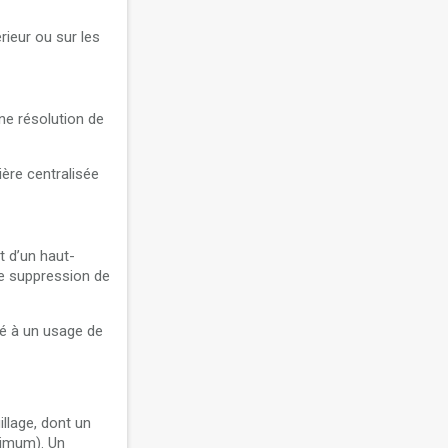
érieur ou sur les
ne résolution de
ière centralisée
t d’un haut-
de suppression de
té à un usage de
llage, dont un
ximum). Un