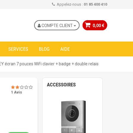
Appelez-nous :
01 85 400 410
COMPTE CLIENT
0,00 €
SERVICES
BLOG
AIDE
EY écran 7 pouces WiFi clavier + badge + double relais
ACCESSOIRES
1 Avis