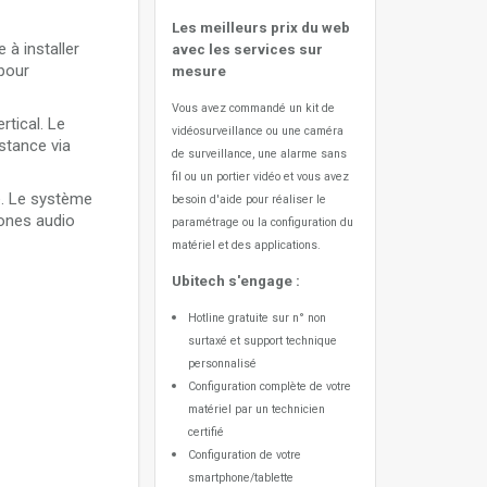
Les meilleurs prix du web
à installer
avec les services sur
 pour
mesure
Vous avez commandé un kit de
rtical. Le
vidéosurveillance ou une caméra
istance via
de surveillance, une alarme sans
fil ou un portier vidéo
et vous avez
de. Le système
besoin d'aide pour réaliser le
hones audio
paramétrage ou la configuration du
matériel et des applications.
Ubitech s'engage :
Hotline gratuite sur n° non
surtaxé et support technique
personnalisé
Configuration complète de votre
matériel par un technicien
certifié
Configuration de votre
smartphone/tablette