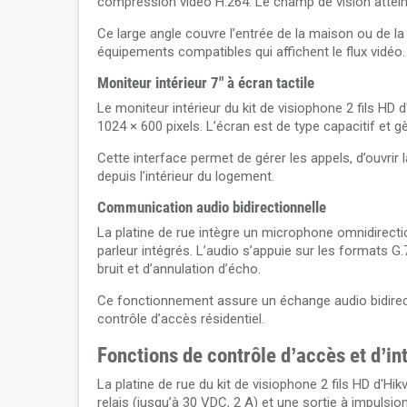
compression vidéo H.264. Le champ de vision atteint 1
Ce large angle couvre l’entrée de la maison ou de la v
équipements compatibles qui affichent le flux vidéo.
Moniteur intérieur 7" à écran tactile
Le moniteur intérieur du kit de visiophone 2 fils H
1024 × 600 pixels. L’écran est de type capacitif et g
Cette interface permet de gérer les appels, d’ouvrir
depuis l’intérieur du logement.
Communication audio bidirectionnelle
La platine de rue intègre un microphone omnidirectio
parleur intégrés. L’audio s’appuie sur les formats 
bruit et d’annulation d’écho.
Ce fonctionnement assure un échange audio bidirecti
contrôle d’accès résidentiel.
Fonctions de contrôle d’accès et d’in
La platine de rue du kit de visiophone 2 fils HD d'
relais (jusqu’à 30 VDC, 2 A) et une sortie à impul