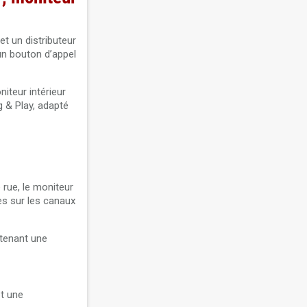
et un distributeur
un bouton d’appel
niteur intérieur
g & Play, adapté
 rue, le moniteur
ées sur les canaux
ntenant une
t une