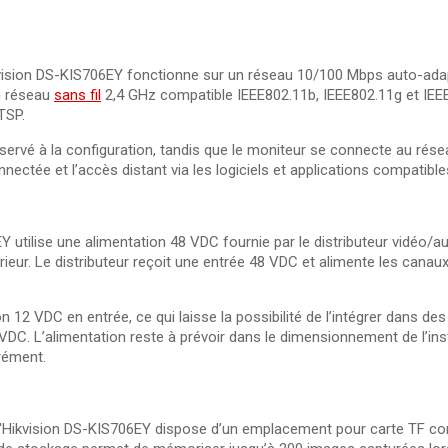
Hikvision DS-KIS706EY fonctionne sur un réseau 10/100 Mbps auto-adap
un réseau
sans fil
2,4 GHz compatible IEEE802.11b, IEEE802.11g et IEE
TSP.
servé à la configuration, tandis que le moniteur se connecte au rése
nnectée et l’accès distant via les logiciels et applications compatible
EY utilise une alimentation 48 VDC fournie par le distributeur vidéo/a
rieur. Le distributeur reçoit une entrée 48 VDC et alimente les canaux
 12 VDC en entrée, ce qui laisse la possibilité de l’intégrer dans des
VDC. L’alimentation reste à prévoir dans le dimensionnement de l’inst
rément.
D d'Hikvision DS-KIS706EY dispose d’un emplacement pour carte TF co