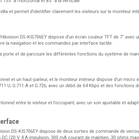
35° à l’horizontal et 85° à la verticale.
illa et permet d’identifier clairement les visiteurs sur le moniteur int
D d'Hikvision DS-KIS706EY dispose d’un écran couleur TFT de 7" avec u
ère la navigation et les commandes par interface tactile.
 la porte et de parcourir les différentes fonctions du système de man
nnel et un haut-parleur, et le moniteur intérieur dispose d’un micro e
G.711 U, G.711 A et G.726, avec un débit de 64 Kbps et des fonctions 
onnel entre le visiteur et l’occupant, avec un son ajustable et adap
terface
Hikvision DS-KIS706EY dispose de deux sorties de commande de verroui
sion DC (20 V 4 A impulsion, 300 mA courant de maintien, 30 ohms ma