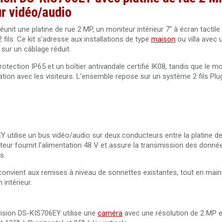
eur vidéo/audio
nit une platine de rue 2 MP, un moniteur intérieur 7" à écran tactile 
2 fils. Ce kit s’adresse aux installations de type
maison
ou villa avec 
sur un câblage réduit.
otection IP65 et un boîtier antivandale certifié IK08, tandis que le mo
ation avec les visiteurs. L’ensemble repose sur un système 2 fils Plu
EY utilise un bus vidéo/audio sur deux conducteurs entre la platine de
buteur fournit l’alimentation 48 V et assure la transmission des donn
s.
t convient aux remises à niveau de sonnettes existantes, tout en mai
 intérieur.
kvision DS-KIS706EY utilise une
caméra
avec une résolution de 2 MP e