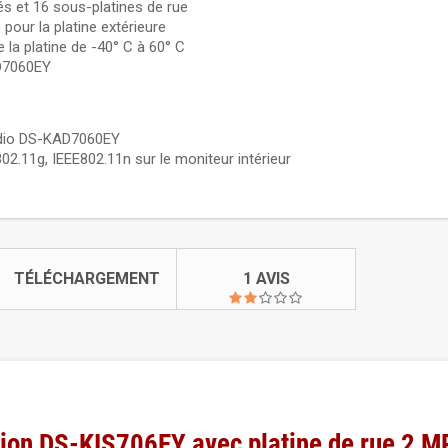
és et 16 sous-platines de rue
 pour la platine extérieure
la platine de -40° C à 60° C
AD7060EY
audio DS-KAD7060EY
2.11g, IEEE802.11n sur le moniteur intérieur
TÉLÉCHARGEMENT
1 AVIS
ision DS-KIS706EY avec platine de rue 2 M