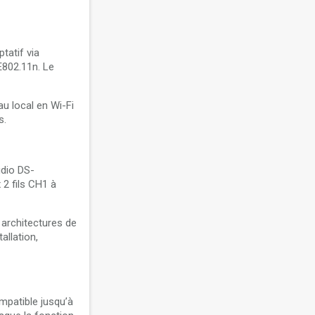
tatif via
E802.11n. Le
au local en Wi-Fi
s.
udio DS-
 2 fils CH1 à
 architectures de
allation,
mpatible jusqu’à