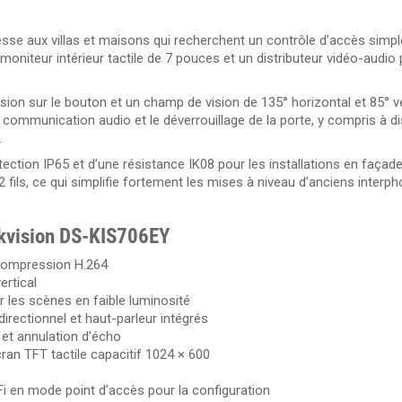
se aux villas et maisons qui recherchent un contrôle d’accès simple 
un moniteur intérieur tactile de 7 pouces et un distributeur vidéo-audio
sion sur le bouton et un champ de vision de 135° horizontal et 85° ve
la communication audio et le déverrouillage de la porte, y compris à d
.
tection IP65 et d’une résistance IK08 pour les installations en faça
fils, ce qui simplifie fortement les mises à niveau d’anciens interp
Hikvision DS-KIS706EY
 compression H.264
ertical
r les scènes en faible luminosité
rectionnel et haut-parleur intégrés
 et annulation d’écho
ran TFT tactile capacitif 1024 × 600
-Fi en mode point d’accès pour la configuration