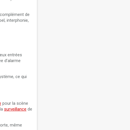
n complément de
el, interphonie,
deux entrées
ée d’alarme
ystème, ce qui
e
pour la scène
la
surveillance
de
 porte, même