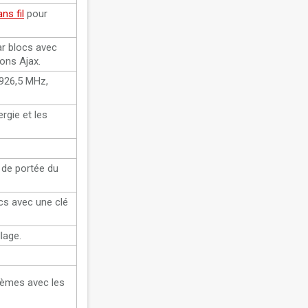
ns fil
pour
ar blocs avec
ions Ajax.
 926,5 MHz,
rgie et les
r de portée du
cs avec une clé
lage.
blèmes avec les