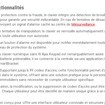
ctionnalités
rotection contre la fraude, le clavier intègre une détection de brouil
r garantir une sécurité inébranlable. En cas de tentative de désact
envoyant un signal d'alarme caché au centre de
télésurveillance
.
e tentative de manipulation, le clavier se verrouille automatiquement 
 toute utilisation non autorisée.
un bouton d'alarme est disponible pour notifier immédiatement toute
veau de protection du système.
du clavier numérique sans fil Ajax Keypad est remarquablement aisée.
atterie préinstallée, il se connecte à la centrale via une application 
martBracket.
Supportant jusqu'à 99 codes d'accès, cette fonctionnalité permet d'a
dans le système, offrant ainsi une solution pratique pour le person
 immobiliers sans nécessiter de compte utilisateur spécifique.
ation, la modification, ou la suppression de codes d’accès peut être
 Chaque utilisateur peut être identifié de manière unique grâce à un
t conçu pour offrir une interface utilisateur conviviale et sécurisée 