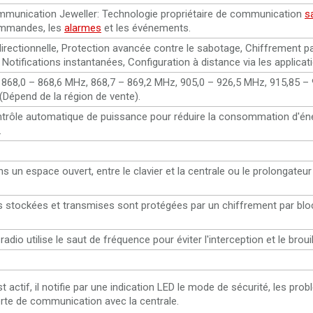
mmunication Jeweller: Technologie propriétaire de communication
sa
ommandes, les
alarmes
et les événements.
rectionnelle, Protection avancée contre le sabotage, Chiffrement p
Notifications instantanées, Configuration à distance via les applicat
 868,0 – 868,6 MHz, 868,7 – 869,2 MHz, 905,0 – 926,5 MHz, 915,85 –
(Dépend de la région de vente).
trôle automatique de puissance pour réduire la consommation d'éne
.
s un espace ouvert, entre le clavier et la centrale ou le prolongateu
 stockées et transmises sont protégées par un chiffrement par blo
dio utilise le saut de fréquence pour éviter l'interception et le brouil
 actif, il notifie par une indication LED le mode de sécurité, les pro
erte de communication avec la centrale.