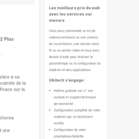
me sans fil
Les meilleurs prix du web
avec les services sur
mesure
Vous avez commandé un kit de
vidéosurveillance ou une caméra
2 Plus
de surveillance, une alarme sans
fil ou un portier vidéo
et vous avez
 :
besoin d'aide pour réaliser le
paramétrage ou la configuration du
matériel et des applications.
grâce à sa
Ubitech s'engage :
oximité de la
ficace sur la
Hotline gratuite sur n° non
surtaxé et support technique
personnalisé
Configuration complète de votre
matériel par un technicien
informe
certifié
t une
Configuration de votre
smartphone/tablette