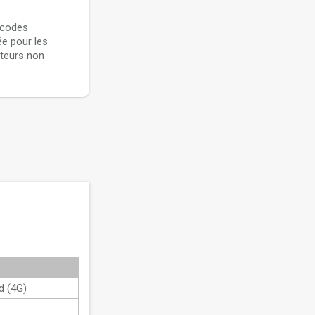
 codes
ée pour les
ateurs non
d (4G)