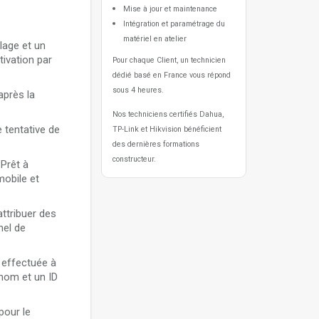
Mise à jour et maintenance
Intégration et paramétrage du
matériel en atelier
lage et un
ivation par
Pour chaque Client, un technicien
dédié basé en France vous répond
sous 4 heures.
après la
Nos techniciens certifiés Dahua,
 tentative de
TP-Link et Hikvision bénéficient
des dernières formations
constructeur.
 Prêt à
mobile et
ttribuer des
nel de
 effectuée à
 nom et un ID
pour le