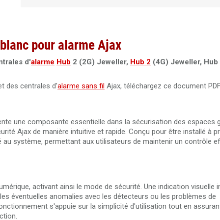
Télécommande porte-clé noire Ajax SpaceControl pour alar
Ajax
 blanc pour alarme Ajax
trales d'
alarme
Hub
2 (2G) Jeweller,
Hub 2
(4G) Jeweller, Hub 
t des centrales d'
alarme sans fil
Ajax, téléchargez ce document PDF
sente une composante essentielle dans la sécurisation des espaces 
té Ajax de manière intuitive et rapide. Conçu pour être installé à pr
sé au système, permettant aux utilisateurs de maintenir un contrôle ef
mérique, activant ainsi le mode de sécurité. Une indication visuelle 
ris les éventuelles anomalies avec les détecteurs ou les problèmes de
nctionnement s'appuie sur la simplicité d'utilisation tout en assuran
ction.