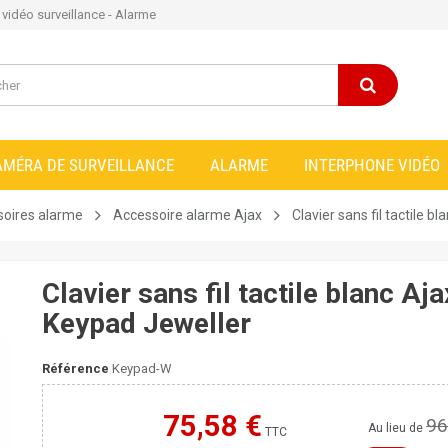
e vidéo surveillance - Alarme
AMÉRA DE SURVEILLANCE
ALARME
INTERPHONE VIDÉO
oires alarme
Accessoire alarme Ajax
Clavier sans fil tactile 
Clavier sans fil tactile blanc Aja
Keypad Jeweller
Référence
Keypad-W
75,58 €
96
Moins cher ailleurs ?
Au lieu de
TTC