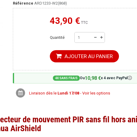
Référence
ARD1233-W2(868)
43,90 €
Moins cher ailleurs ?
TTC
Quantité
AJOUTER AU PANIER
10,98 €
🛈
Ou
x 4 avec PayPal
4X SANS FRAIS
Livraison dès le
Lundi 17/08
- Voir les options
cteur de mouvement PIR sans fil hors a
hua AirShield