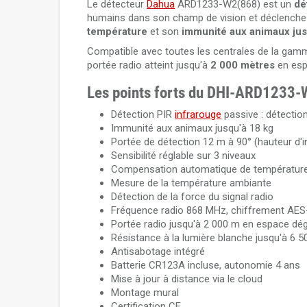
Le détecteur
Dahua
ARD1233-W2(868) est un
dé
humains dans son champ de vision et déclenche 
température
et son
immunité aux animaux jus
Compatible avec toutes les centrales de la ga
portée radio atteint jusqu'à
2 000 mètres
en esp
Les points forts du DHI-ARD1233-
Détection PIR
infrarouge
passive : détecti
Immunité aux animaux jusqu'à 18 kg
Portée de détection 12 m à 90° (hauteur d'in
Sensibilité réglable sur 3 niveaux
Compensation automatique de température 
Mesure de la température ambiante
Détection de la force du signal radio
Fréquence radio 868 MHz, chiffrement AES
Portée radio jusqu'à 2 000 m en espace dé
Résistance à la lumière blanche jusqu'à 6 5
Antisabotage intégré
Batterie CR123A incluse, autonomie 4 ans
Mise à jour à distance via le cloud
Montage mural
Certification CE