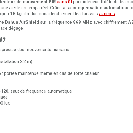
tecteur de mouvement PIR
sans fil
pour intérieur. Il détecte les 
une alerte en temps réel. Grâce à sa
compensation automatique 
qu'à 18 kg
, il réduit considérablement les fausses
alarmes
.
mme
Dahua AirShield
sur la fréquence
868 MHz
avec chiffrement
A
ace dégagé.
W2
on précise des mouvements humains
stallation 2,2 m)
: portée maintenue même en cas de forte chaleur
-128, saut de fréquence automatique
gagé
00 lux