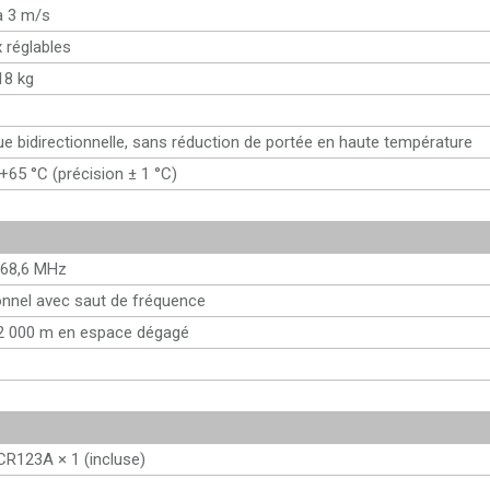
à 3 m/s
 réglables
18 kg
e bidirectionnelle, sans réduction de portée en haute température
+65 °C (précision ± 1 °C)
868,6 MHz
ionnel avec saut de fréquence
2 000 m en espace dégagé
 CR123A × 1 (incluse)