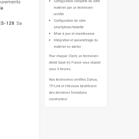
mouvements
Configuration complète de votre
de
matériel par un technicien
certifié
Configuration de votre
ES-128
. Sa
smartphone/tablette
Mise à jour et maintenance
Intégration et paramétrage du
matériel en atelier
Pour chaque Client, un technicien
dédié basé en France vous répond
sous 4 heures.
Nos techniciens certifiés Dahua,
TP-Link et Hikvision bénéficient
des dernières formations
constructeur.