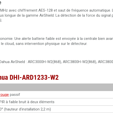
e
 MHz avec chiffrement AES-128 et saut de fréquence automatique. L
us longue de la gamme AirShield. La détection de la force du signal p
S.
onomie. Une alerte batterie faible est envoyée à la centrale bien ava
le cloud, sans intervention physique sur le détecteur.
e Dahua AirShield : ARC3000H-W2(868), ARC3800H-W2(868), ARC380
Dahua DHI-ARD1233-W2
arouge
passif
IR à faible bruit à deux éléments
° (hauteur d'installation 2,2 m)