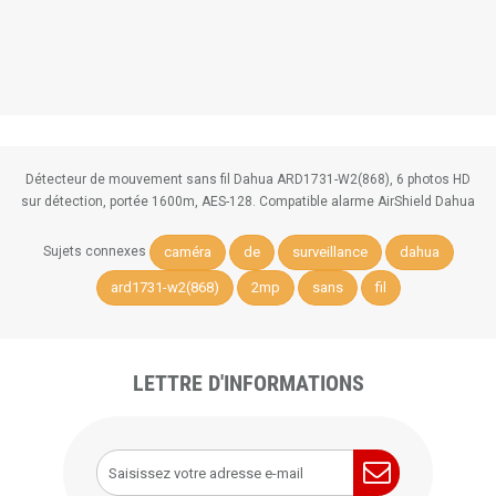
Détecteur de mouvement sans fil Dahua ARD1731-W2(868), 6 photos HD
sur détection, portée 1600m, AES-128. Compatible alarme AirShield Dahua
caméra
de
surveillance
dahua
Sujets connexes
ard1731-w2(868)
2mp
sans
fil
LETTRE D'INFORMATIONS