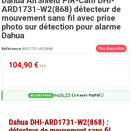
Dahua AirShield PIR-Cam DHI-
ARD1731-W2(868) détecteur de
mouvement sans fil avec prise
photo sur détection pour alarme
Dahua
Plus disponible
Référence
ARD1731-W2(868)
104,90 €
Moins cher ailleurs ?
TTC
26,23 €
🛈
Ou
x 4 avec PayPal
4X SANS FRAIS
Dahua DHI-ARD1731-W2(868) :
détecteur de mouvement sans fil