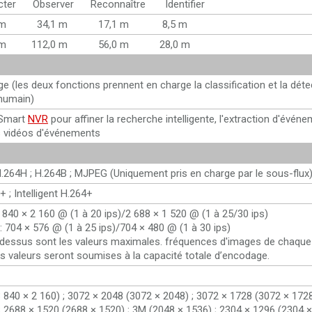
ecter Observer Reconnaître Identifier
m 34,1 m 17,1 m 8,5 m
m 112,0 m 56,0 m 28,0 m
iège (les deux fonctions prennent en charge la classification et la dét
'humain)
 Smart
NVR
pour affiner la recherche intelligente, l'extraction d'événe
s vidéos d'événements
 H.264H ; H.264B ; MJPEG (Uniquement pris en charge par le sous-flux
+ ; Intelligent H.264+
 3 840 × 2 160 @ (1 à 20 ips)/2 688 × 1 520 @ (1 à 25/30 ips)
: 704 × 576 @ (1 à 25 ips)/704 × 480 @ (1 à 30 ips)
-dessus sont les valeurs maximales. fréquences d'images de chaque f
les valeurs seront soumises à la capacité totale d’encodage.
3 840 × 2 160) ; 3072 × 2048 (3072 × 2048) ; 3072 × 1728 (3072 × 1728
 ; 2688 × 1520 (2688 × 1520) ; 3M (2048 × 1536) ; 2304 × 1296 (2304 ×