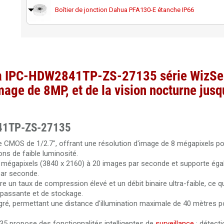
Boîtier de jonction Dahua PFA130-E étanche IP66
Support de montage pour poteau Dahua PFA152-E
Support de montage Dahua PFA106 en aluminium
ua IPC-HDW2841TP-ZS-27135 série WizSe
mage de 8MP, et de la vision nocturne jusq
Support de montage plafond Dahua PFB220C
841TP-ZS-27135
e CMOS de 1/2.7", offrant une résolution d'image de 8 mégapixels p
ns de faible luminosité.
8 mégapixels (3840 x 2160) à 20 images par seconde et supporte ég
par seconde.
 un taux de compression élevé et un débit binaire ultra-faible, ce qu
passante et de stockage.
gré, permettant une distance d'illumination maximale de 40 mètres p
propose des fonctionnalités intelligentes de
surveillance
: détecti