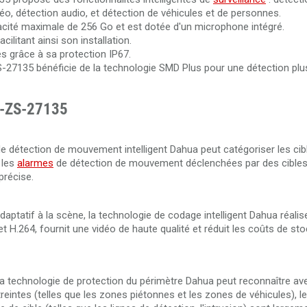
o, détection audio, et détection de véhicules et de personnes.
acité maximale de 256 Go et est dotée d'un microphone intégré.
litant ainsi son installation.
es grâce à sa protection IP67.
135 bénéficie de la technologie SMD Plus pour une détection plus
P-ZS-27135
 de détection de mouvement intelligent Dahua peut catégoriser les cib
 les
alarmes
de détection de mouvement déclenchées par des cible
précise.
aptatif à la scène, la technologie de codage intelligent Dahua réalis
et H.264, fournit une vidéo de haute qualité et réduit les coûts de st
la technologie de protection du périmètre Dahua peut reconnaître av
reintes (telles que les zones piétonnes et les zones de véhicules), 