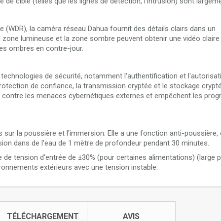
e de cible (telles que les lignes de détection, l'intrusion) sont largem
(WDR), la caméra réseau Dahua fournit des détails clairs dans un
La zone lumineuse et la zone sombre peuvent obtenir une vidéo clai
es ombres en contre-jour.
technologies de sécurité, notamment l'authentification et l'autorisat
protection de confiance, la transmission cryptée et le stockage crypt
ra contre les menaces cybernétiques externes et empêchent les pr
sur la poussière et l'immersion. Elle a une fonction anti-poussière, e
on dans de l'eau de 1 mètre de profondeur pendant 30 minutes.
de tension d'entrée de ±30% (pour certaines alimentations) (large p
ironnements extérieurs avec une tension instable.
TÉLÉCHARGEMENT
AVIS