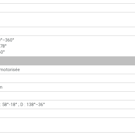
0°–360°
–78°
60°
 motorisée
m
 : 58°-18° ; D : 138°–36°