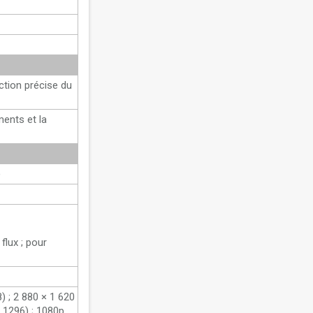
ection précise du
ments et la
)
lux ; pour
) ; 2 880 × 1 620
 1296) ; 1080p