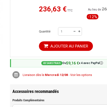
236,63 €
26
Moins cher ailleurs ?
Au lieu de
TTC
-12%
Quantité
AJOUTER AU PANIER
59,16 €
🛈
Ou
x 4 avec PayPal
4X SANS FRAIS
Livraison dès le
Mercredi 12/08
- Voir les options
Accessoires recommandés
Produits Complémentaires