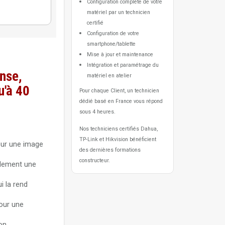
Configuration complète de votre
matériel par un technicien
certifié
Configuration de votre
smartphone/tablette
Mise à jour et maintenance
Intégration et paramétrage du
nse,
matériel en atelier
u'à 40
Pour chaque Client, un technicien
dédié basé en France vous répond
sous 4 heures.
Nos techniciens certifiés Dahua,
TP-Link et Hikvision bénéficient
our une image
des dernières formations
constructeur.
alement une
i la rend
our une
on