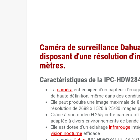
Caméra de surveillance Dah
disposant d'une résolution d'i
mètres.
Caractéristiques de la IPC-HDW2
La
caméra
est équipée d'un capteur d'imag
de haute définition, même dans des conditio
Elle peut produire une image maximale de 
résolution de 2688 x 1520 à 25/30 images 
Grâce à son codec H.265, cette caméra offre
adaptée à divers environnements de bande 
Elle est dotée d'un éclairage
infrarouge
inté
vision nocturne
efficace.
La caméra
Dahua
IPC-HDW2841TP-ZS-27135 