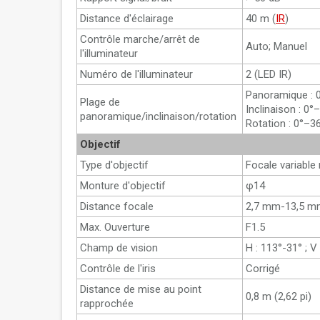
Distance d'éclairage
40 m (
IR
)
Contrôle marche/arrêt de
Auto; Manuel
l'illuminateur
Numéro de l'illuminateur
2 (LED IR)
Panoramique : 
Plage de
Inclinaison : 0°
panoramique/inclinaison/rotation
Rotation : 0°–3
Objectif
Type d'objectif
Focale variable
Monture d'objectif
φ14
Distance focale
2,7 mm-13,5 m
Max. Ouverture
F1.5
Champ de vision
H : 113°-31° ; V
Contrôle de l'iris
Corrigé
Distance de mise au point
0,8 m (2,62 pi)
rapprochée