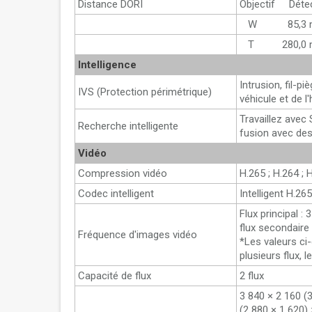
Distance DORI
Objectif Dét
W 85,3 
T 280,0 
Intelligence
Intrusion, fil-p
IVS (Protection périmétrique)
véhicule et de l
Travaillez avec
Recherche intelligente
fusion avec de
Vidéo
Compression vidéo
H.265 ; H.264 ;
Codec intelligent
Intelligent H.265
Flux principal :
flux secondaire 
Fréquence d'images vidéo
*Les valeurs ci
plusieurs flux, 
Capacité de flux
2 flux
3 840 × 2 160 (
(2 880 × 1 620)