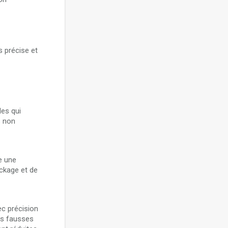
 précise et
les qui
s non
e une
ockage et de
ec précision
les fausses