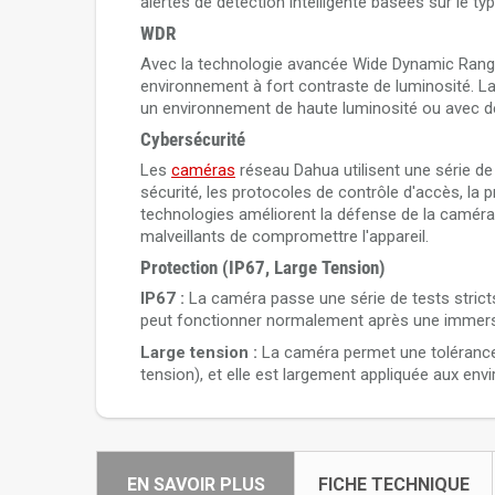
alertes de détection intelligente basées sur le typ
WDR
Avec la technologie avancée Wide Dynamic Range 
environnement à fort contraste de luminosité. 
un environnement de haute luminosité ou avec d
Cybersécurité
Les
caméras
réseau Dahua utilisent une série de 
sécurité, les protocoles de contrôle d'accès, la 
technologies améliorent la défense de la camé
malveillants de compromettre l'appareil.
Protection (IP67, Large Tension)
IP67 :
La caméra passe une série de tests stricts 
peut fonctionner normalement après une immersi
Large tension :
La caméra permet une tolérance 
tension), et elle est largement appliquée aux env
EN SAVOIR PLUS
FICHE TECHNIQUE