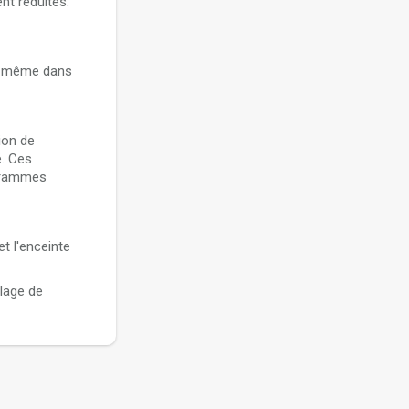
ent réduites.
re même dans
ion de
é. Ces
ogrammes
t l'enceinte
lage de