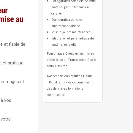
Configuration complète de votre
matériel par un technicien
eur
certifié
 mise au
Configuration de votre
smartphone/tablette
Mise à jour et maintenance
Intégration et paramétrage du
 et fiable de
matériel en atelier
Pour chaque Client, un technicien
dédié basé en France vous répond
e et pratique
sous 4 heures.
Nos techniciens certifiés Dahua,
s dommages et
TP-Link et Hikvision bénéficient
des dernières formations
constructeur.
 à vos
 votre