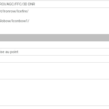
é/ROI/AGC/FFC/3D DNR
t/Ironrow/Icefire/
/Globow/Iconbow1/
ise au point