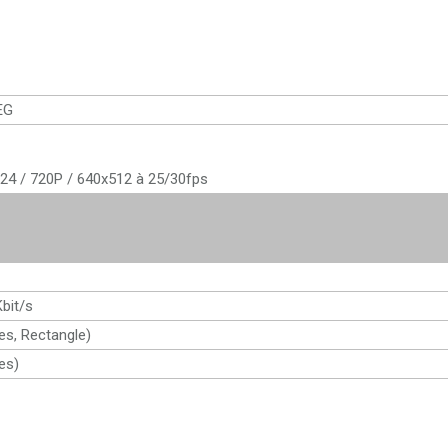
EG
24 / 720P / 640x512 à 25/30fps
Kbit/s
es, Rectangle)
es)