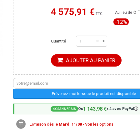
4 575,91 €
5 
Moins cher ailleurs ?
Au lieu de
TTC
-12%
Quantité
AJOUTER AU PANIER
Prévenez-moi lorsque le produit est disponible
1 143,98 €
🛈
Ou
x 4 avec PayPal
4X SANS FRAIS
Livraison dès le
Mardi 11/08
- Voir les options