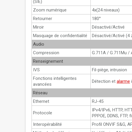
(SIE)
Zoom numérique
4x(24 niveaux)
Retourner
180°
Miroir
Désactivé/Activé
Masquage de confidentialité
Désactivé/Activé (4 
Audio
Compression
G.711A / G.711Mu /
Renseignement
IVS
Fil-piège, intrusion
Fonctions intelligentes
Détection et
alarme
i
avancées
Réseau
Ethernet
RJ-45
IPv4/IPv6, HTTP, HT
Protocole
PPPOE, DDNS, FTP, fil
Interopérabilité
Profil ONVIF S&G, A