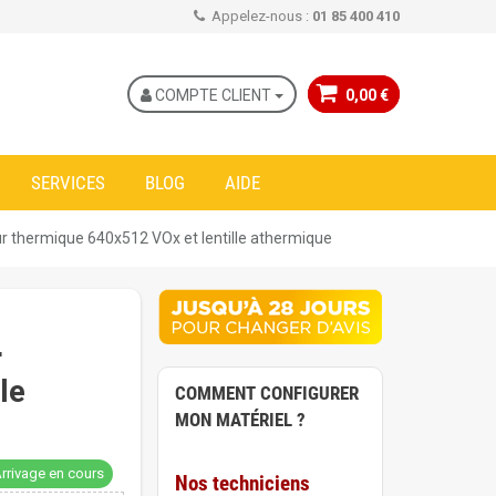
Appelez-nous :
01 85 400 410
COMPTE CLIENT
0,00 €
SERVICES
BLOG
AIDE
thermique 640x512 VOx et lentille athermique
r
le
COMMENT CONFIGURER
MON MATÉRIEL ?
rrivage en cours
Nos techniciens