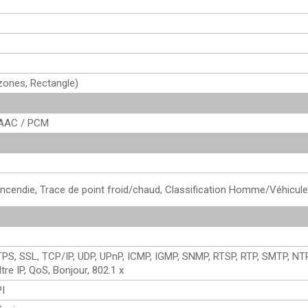
zones, Rectangle)
 AAC / PCM
ncendie, Trace de point froid/chaud, Classification Homme/Véhicule
TPS, SSL, TCP/IP, UDP, UPnP, ICMP, IGMP, SNMP, RTSP, RTP, SMTP, NT
tre IP, QoS, Bonjour, 802.1 x
PI