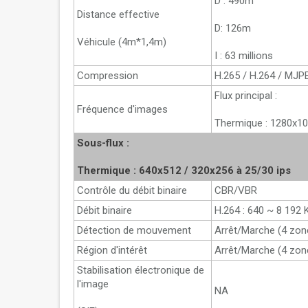
D : 490m
Distance effective
D: 126m
Véhicule (4m*1,4m)
I : 63 millions
Compression
H.265 / H.264 / MJP
Flux principal :
Fréquence d'images
Thermique : 1280x10
Sous-flux :
Thermique : 640x512 / 320x256 à 25/30 ips
Contrôle du débit binaire
CBR/VBR
Débit binaire
H.264 : 640 ~ 8 192 
Détection de mouvement
Arrêt/Marche (4 zon
Région d'intérêt
Arrêt/Marche (4 zon
Stabilisation électronique de
l'image
NA