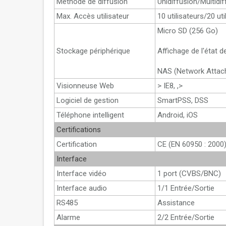
Méthode de diffusion
Unidiffusion/Multidi
Max. Accès utilisateur
10 utilisateurs/20 uti
Micro SD (256 Go)
Stockage périphérique
Affichage de l'état d
NAS (Network Attach
Visionneuse Web
> IE8, ,>
Logiciel de gestion
SmartPSS, DSS
Téléphone intelligent
Android, iOS
Certifications
Certification
CE (EN 60950 : 2000)
Interface
Interface vidéo
1 port (CVBS/BNC)
Interface audio
1/1 Entrée/Sortie
RS485
Assistance
Alarme
2/2 Entrée/Sortie