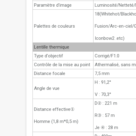
Paramètre d'image
Luminosité/Nettet
18(Whitehot/Blackho
Palettes de couleurs
Fusion/Arc-en-ciel
Iconbow2 .etc)
Lentille thermique
Type d'objectif
Corrigé/F1.0
Contrôle de la mise au point
Athermalisé, sans m
Distance focale
7,5 mm
H : 91,2°
Angle de vue
V : 70,3°
D② : 221 m
Distance effective①
R③ : 57 m
Homme (1,8 m*0,5 m)
Je ④ : 28 m