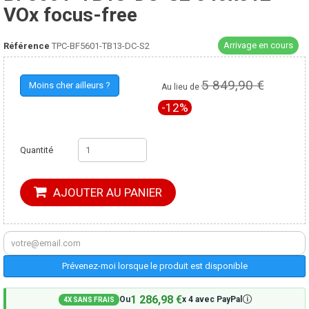
VOx focus-free
Arrivage en cours
Référence
TPC-BF5601-TB13-DC-S2
5 147,91 €
5 849,90 €
Moins cher ailleurs ?
Au lieu de
TTC
-12%
Quantité
AJOUTER AU PANIER
Prévenez-moi lorsque le produit est disponible
1 286,98 €
🛈
Ou
x 4 avec PayPal
4X SANS FRAIS