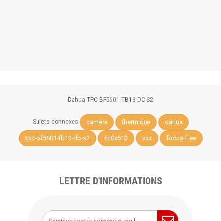
Dahua TPC-BF5601-TB13-DC-S2
caméra
thermique
dahua
Sujets connexes
tpc-bf5601-tb13-dc-s2
640x512
vox
focus-free
LETTRE D'INFORMATIONS