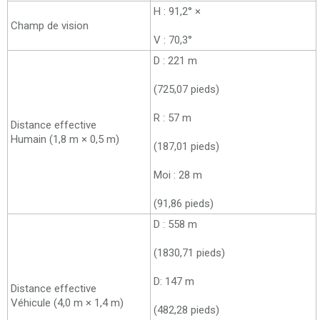
H : 91,2° ×
Champ de vision
V : 70,3°
D : 221 m
(725,07 pieds)
R : 57 m
Distance effective
Humain (1,8 m × 0,5 m)
(187,01 pieds)
Moi : 28 m
(91,86 pieds)
D : 558 m
(1830,71 pieds)
D: 147 m
Distance effective
Véhicule (4,0 m × 1,4 m)
(482,28 pieds)