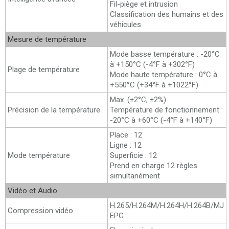
Fil-piège et intrusion
Classification des humains et des
véhicules
Mesure de température
Mode basse température : -20°C
à +150°C (-4°F à +302°F)
Plage de température
Mode haute température : 0°C à
+550°C (+34°F à +1022°F)
Max. (±2°C, ±2%)
Précision de la température
Température de fonctionnement :
-20°C à +60°C (-4°F à +140°F)
Place : 12
Ligne : 12
Mode température
Superficie : 12
Prend en charge 12 règles
simultanément
Vidéo et Audio
H.265/H.264M/H.264H/H.264B/MJ
Compression vidéo
EPG