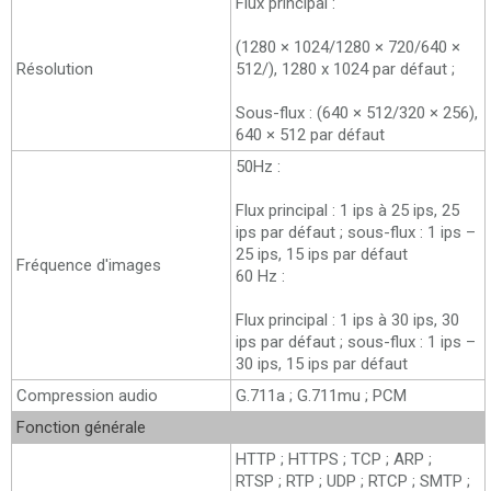
Flux principal :
(1280 × 1024/1280 × 720/640 ×
Résolution
512/), 1280 x 1024 par défaut ;
Sous-flux : (640 × 512/320 × 256),
640 × 512 par défaut
50Hz :
Flux principal : 1 ips à 25 ips, 25
ips par défaut ; sous-flux : 1 ips –
25 ips, 15 ips par défaut
Fréquence d'images
60 Hz :
Flux principal : 1 ips à 30 ips, 30
ips par défaut ; sous-flux : 1 ips –
30 ips, 15 ips par défaut
Compression audio
G.711a ; G.711mu ; PCM
Fonction générale
HTTP ; HTTPS ; TCP ; ARP ;
RTSP ; RTP ; UDP ; RTCP ; SMTP ;