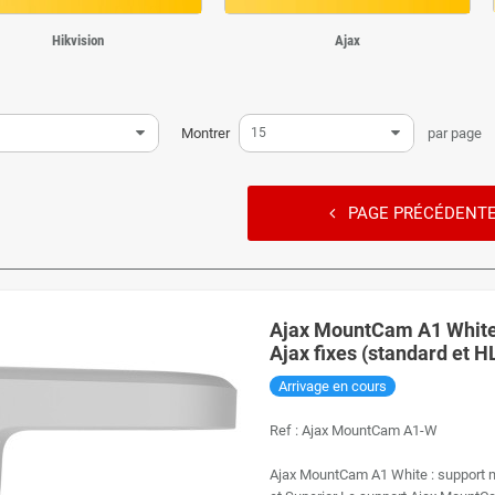
Hikvision
Ajax
Montrer
15
par page
PAGE PRÉCÉDENT
Ajax MountCam A1 White
Ajax fixes (standard et H
Arrivage en cours
Ref :
Ajax MountCam A1-W
Ajax MountCam A1 White : support m