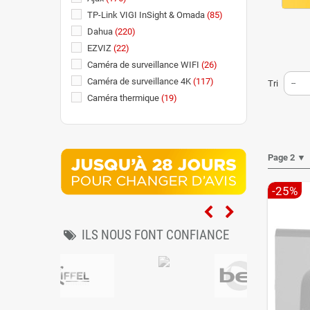
TP-Link VIGI InSight & Omada
(85)
Dahua
(220)
EZVIZ
(22)
Caméra de surveillance WIFI
(26)
Caméra de surveillance 4K
(117)
Tri
--
Caméra thermique
(19)
Comptage de personnes
(5)
Western Digital
(12)
Seagate
(7)
Page 2 ▼
Déstockage
(4)
-25%
ILS NOUS FONT CONFIANCE