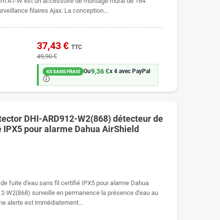
Cam A1-W est un accessoire de montage mural de 164
eillance filaires Ajax. La conception...
37,43 €
TTC
49,90 €
9,36 €
Ou
x 4 avec PayPal
4X SANS FRAIS
🛈
tector DHI-ARD912-W2(868) détecteur de
ifié IPX5 pour alarme Dahua AirShield
 fuite d'eau sans fil certifié IPX5 pour alarme Dahua
2-W2(868) surveille en permanence la présence d'eau au
une alerte est immédiatement...