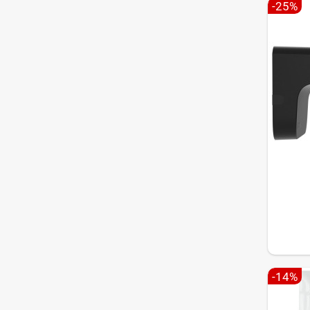
-25%
-14%