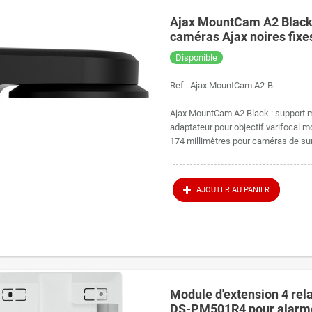
Ajax MountCam A2 Black 
caméras Ajax noires fixes
Disponible
Ref :
Ajax MountCam A2-B
Ajax MountCam A2 Black : support 
adaptateur pour objectif varifocal 
174 millimètres pour caméras de surv
AJOUTER AU PANIER
Module d'extension 4 rel
DS-PM501R4 pour alarm