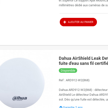
et Superior Le support Ajax Mount
millimètres dédié aux caméras de surv
AJOUTER AU PANIER
Dahua AirShield Leak De
fuite d'eau sans fil cert
Disponible
Ref :
ARD912-W2(868)
Dahua ARD912-W2(868) : détecteur de
AirShield Le détecteur Dahua ARD91
sol. Dès qu'une fuite est détectée, 
Garantie 2 ans