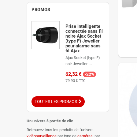
PROMOS
Prise intelligente
connectée sans fil
noire Ajax Socket
(type F) Jeweller
pour alarme sans
fil Ajax
Ajax Socket (type F)
noir Jeweller :...
62,32 €
-22%
79,90 €
TTC
TOUTES LES PROMOS
Un univers à portée de clic
Retrouvez tous les produits de l'univers
vidéosurveillance
par type de
caméras
, par