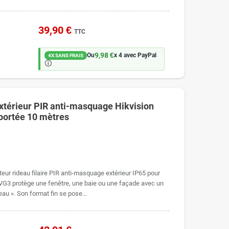
39,90 €
TTC
9,98 €
Ou
x 4 avec PayPal
4X SANS FRAIS
🛈
extérieur PIR anti-masquage Hikvision
ortée 10 mètres
r rideau filaire PIR anti-masquage extérieur IP65 pour
G3 protège une fenêtre, une baie ou une façade avec un
eau ». Son format fin se pose...