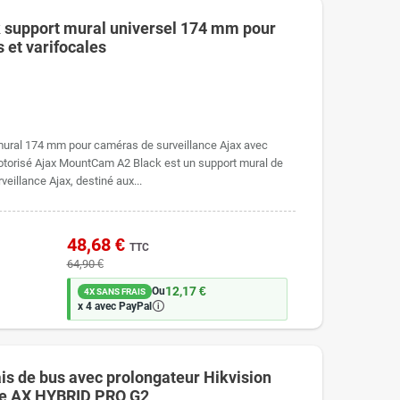
support mural universel 174 mm pour
 et varifocales
mural 174 mm pour caméras de surveillance Ajax avec
motorisé Ajax MountCam A2 Black est un support mural de
eillance Ajax, destiné aux...
48,68 €
TTC
64,90 €
12,17 €
Ou
4X SANS FRAIS
🛈
x 4 avec PayPal
ais de bus avec prolongateur Hikvision
e AX HYBRID PRO G2