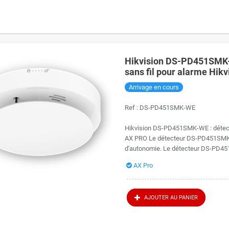
Hikvision DS-PD451SMK-W
sans fil pour alarme Hik
Arrivage en cours
Ref :
DS-PD451SMK-WE
Hikvision DS-PD451SMK-WE : détecteu
AX PRO Le détecteur DS-PD451SMK-W
d'autonomie. Le détecteur DS-PD45
AX Pro
AJOUTER AU PANIER