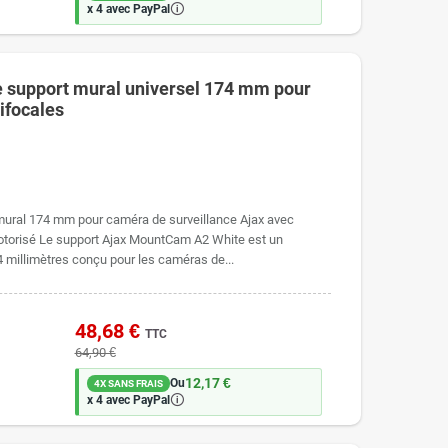
🛈
x 4 avec PayPal
 support mural universel 174 mm pour
ifocales
mural 174 mm pour caméra de surveillance Ajax avec
motorisé Le support Ajax MountCam A2 White est un
4 millimètres conçu pour les caméras de...
48,68 €
TTC
64,90 €
12,17 €
Ou
4X SANS FRAIS
🛈
x 4 avec PayPal