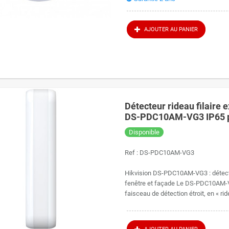
AJOUTER AU PANIER
Détecteur rideau filaire 
DS-PDC10AM-VG3 IP65 p
Disponible
Ref :
DS-PDC10AM-VG3
Hikvision DS-PDC10AM-VG3 : détecteu
fenêtre et façade Le DS-PDC10AM-V
faisceau de détection étroit, en « rid