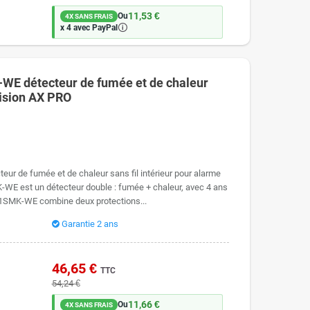
11,53 €
Ou
4X SANS FRAIS
🛈
x 4 avec PayPal
E détecteur de fumée et de chaleur
vision AX PRO
r de fumée et de chaleur sans fil intérieur pour alarme
E est un détecteur double : fumée + chaleur, avec 4 ans
1SMK-WE combine deux protections...
Garantie 2 ans
46,65 €
TTC
54,24 €
11,66 €
Ou
4X SANS FRAIS