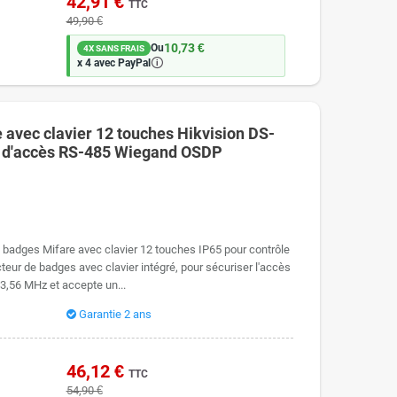
42,91 €
TTC
49,90 €
10,73 €
Ou
4X SANS FRAIS
🛈
x 4 avec PayPal
 avec clavier 12 touches Hikvision DS-
 d'accès RS-485 Wiegand OSDP
 badges Mifare avec clavier 12 touches IP65 pour contrôle
ur de badges avec clavier intégré, pour sécuriser l'accès
 13,56 MHz et accepte un...
Garantie 2 ans
46,12 €
TTC
54,90 €