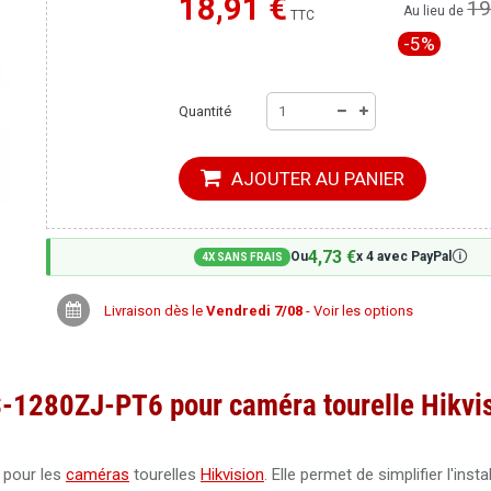
18,91 €
19
Moins cher ailleurs ?
Au lieu de
TTC
-5%
Quantité
AJOUTER AU PANIER
4,73 €
🛈
Ou
x 4 avec PayPal
4X SANS FRAIS
Livraison dès le
Vendredi 7/08
- Voir les options
DS-1280ZJ-PT6 pour caméra tourelle Hikvi
 pour les
caméras
tourelles
Hikvision
. Elle permet de simplifier l'insta