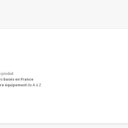
e produit
iés
basés en France
tre équipement
de A à Z