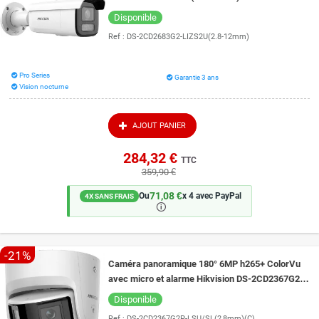
micro intégré vision de nuit couleur 60 mètres
Disponible
Ref :
DS-2CD2683G2-LIZS2U(2.8-12mm)
Pro Series
Garantie 3 ans
Vision nocturne
AJOUT PANIER
284,32 €
TTC
359,90 €
71,08 €
Ou
x 4 avec PayPal
4X SANS FRAIS
🛈
-21%
Caméra panoramique 180° 6MP h265+ ColorVu
avec micro et alarme Hikvision DS-2CD2367G2P-
LSU/SL vision de nuit couleur 30 mètres
Disponible
Ref :
DS-2CD2367G2P-LSU/SL(2,8mm)(C)