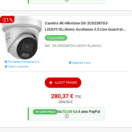
-21%
Caméra 4K Hikvision DS-2CD2387G3-
LIS2UY/SL(4mm) AcuSense 3.0 Live Guard et
vision de nuit intelligente 30 mètres ColorVu 3.0
Disponible
Ref :
DS-2CD2387G3-LIS2UY/SL(4mm)
Pro Series AcuSense 3.0
Garantie 3 ans
Vision nocturne
AJOUT PANIER
280,37 €
TTC
354,90 €
70,09 €
Ou
x 4 avec PayPal
4X SANS FRAIS
🛈