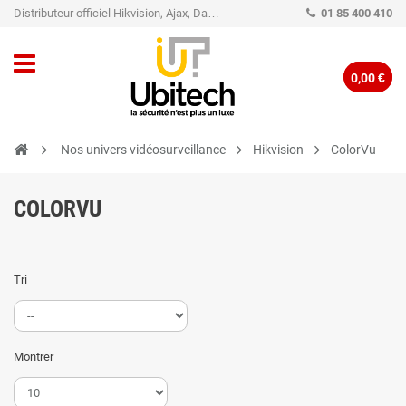
Distributeur officiel Hikvision, Ajax, Dahua, TP-Link - Caméra de vidéo surveillance - Alarme
01 85 400 410
0,00 €
Nos univers vidéosurveillance
Hikvision
ColorVu
COLORVU
Tri
Montrer