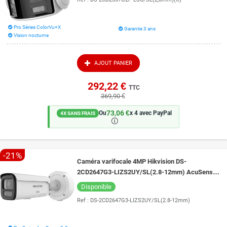
Pro Séries ColorVu+X
Garantie 3 ans
Vision nocturne
AJOUT PANIER
292,22 €
TTC
369,90 €
73,06 €
Ou
x 4 avec PayPal
4X SANS FRAIS
🛈
-21%
Caméra varifocale 4MP Hikvision DS-
2CD2647G3-LIZS2UY/SL(2.8-12mm) AcuSense
3.0 et vision de nuit couleur 60 mètres ColorVu
Disponible
3.0
Ref :
DS-2CD2647G3-LIZS2UY/SL(2.8-12mm)