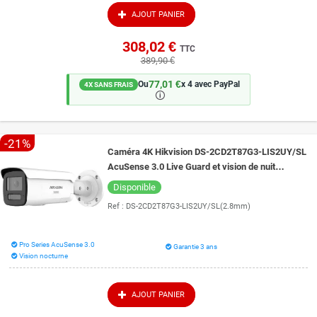
AJOUT PANIER
308,02 €
TTC
389,90 €
77,01 €
Ou
x 4 avec PayPal
4X SANS FRAIS
🛈
-21%
Caméra 4K Hikvision DS-2CD2T87G3-LIS2UY/SL
AcuSense 3.0 Live Guard et vision de nuit
intelligente 60 mètres ColorVu 3.0
Disponible
Ref :
DS-2CD2T87G3-LIS2UY/SL(2.8mm)
Pro Series AcuSense 3.0
Garantie 3 ans
Vision nocturne
AJOUT PANIER