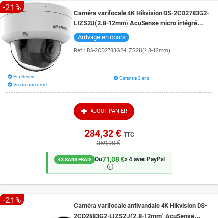
-21%
Caméra varifocale 4K Hikvision DS-2CD2783G2-
LIZS2U(2.8-12mm) AcuSense micro intégré
vision de nuit 40 mètres en couleur
Arrivage en cours
Ref :
DS-2CD2783G2-LIZS2U(2.8-12mm)
Pro Series
Garantie 3 ans
Vision nocturne
AJOUT PANIER
284,32 €
TTC
359,90 €
71,08 €
Ou
x 4 avec PayPal
4X SANS FRAIS
🛈
-21%
Caméra varifocale antivandale 4K Hikvision DS-
2CD2683G2-LIZS2U(2.8-12mm) AcuSense