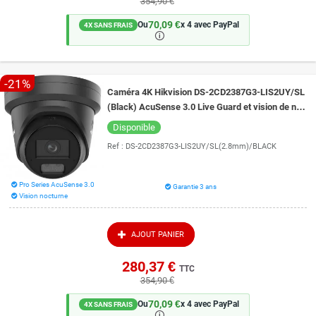
354,90 €
70,09 €
Ou
x 4 avec PayPal
4X SANS FRAIS
🛈
-21%
Caméra 4K Hikvision DS-2CD2387G3-LIS2UY/SL
(Black) AcuSense 3.0 Live Guard et vision de nuit
intelligente 30 mètres ColorVu 3.0
Disponible
Ref :
DS-2CD2387G3-LIS2UY/SL(2.8mm)/BLACK
Pro Series AcuSense 3.0
Garantie 3 ans
Vision nocturne
AJOUT PANIER
280,37 €
TTC
354,90 €
70,09 €
Ou
x 4 avec PayPal
4X SANS FRAIS
🛈