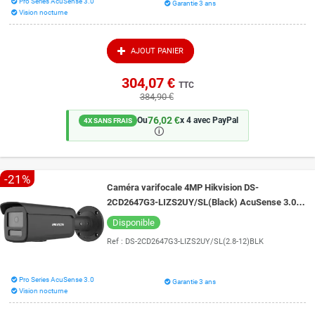
Pro Series AcuSense 3.0
Garantie 3 ans
Vision nocturne
AJOUT PANIER
304,07 €
TTC
384,90 €
76,02 €
Ou
x 4 avec PayPal
4X SANS FRAIS
🛈
-21%
Caméra varifocale 4MP Hikvision DS-
2CD2647G3-LIZS2UY/SL(Black) AcuSense 3.0
et vision de nuit intelligente 60 mètres ColorVu
Disponible
3.0
Ref :
DS-2CD2647G3-LIZS2UY/SL(2.8-12)BLK
Pro Series AcuSense 3.0
Garantie 3 ans
Vision nocturne