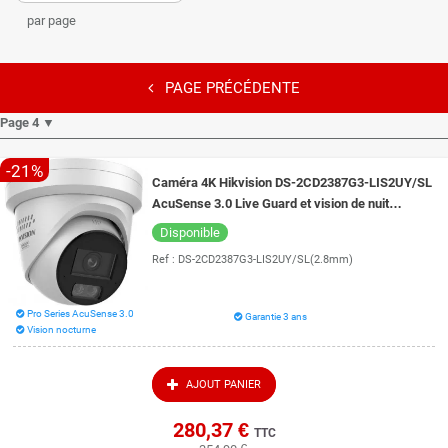
par page
PAGE PRÉCÉDENTE
Page 4 ▼
-21%
Caméra 4K Hikvision DS-2CD2387G3-LIS2UY/SL
AcuSense 3.0 Live Guard et vision de nuit
intelligente 30 mètres ColorVu 3.0
Disponible
Ref :
DS-2CD2387G3-LIS2UY/SL(2.8mm)
Pro Series AcuSense 3.0
Garantie 3 ans
Vision nocturne
AJOUT PANIER
280,37 €
TTC