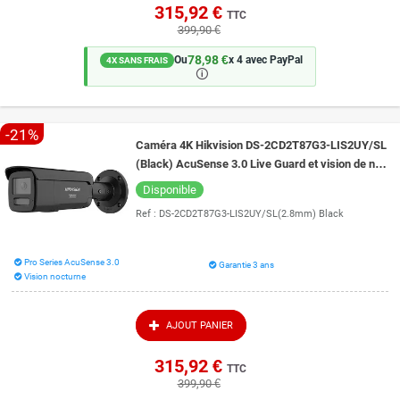
315,92 €
TTC
399,90 €
78,98 €
Ou
x 4 avec PayPal
4X SANS FRAIS
🛈
-21%
Caméra 4K Hikvision DS-2CD2T87G3-LIS2UY/SL
(Black) AcuSense 3.0 Live Guard et vision de nuit
intelligente 60 mètres ColorVu 3.0
Disponible
Ref :
DS-2CD2T87G3-LIS2UY/SL(2.8mm) Black
Pro Series AcuSense 3.0
Garantie 3 ans
Vision nocturne
AJOUT PANIER
315,92 €
TTC
399,90 €