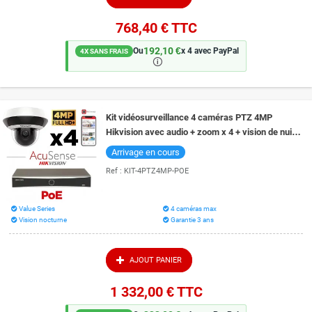
768,40 €
TTC
192,10 €
Ou
x 4 avec PayPal
4X SANS FRAIS
🛈
Kit vidéosurveillance 4 caméras PTZ 4MP
Hikvision avec audio + zoom x 4 + vision de nuit
20 mètres technologie EXIR 2.0
Arrivage en cours
Ref :
KIT-4PTZ4MP-POE
Value Series
4 caméras max
Vision nocturne
Garantie 3 ans
AJOUT PANIER
1 332,00 €
TTC