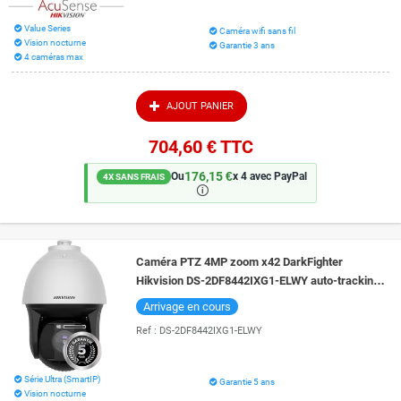
Value Series
Caméra wifi sans fil
Vision nocturne
Garantie 3 ans
4 caméras max
AJOUT PANIER
704,60 €
TTC
176,15 €
Ou
x 4 avec PayPal
4X SANS FRAIS
🛈
Caméra PTZ 4MP zoom x42 DarkFighter
Hikvision DS-2DF8442IXG1-ELWY auto-tracking
et lecture de plaque vision de nuit 400 mètres
Arrivage en cours
Ref :
DS-2DF8442IXG1-ELWY
Série Ultra (SmartIP)
Garantie 5 ans
Vision nocturne