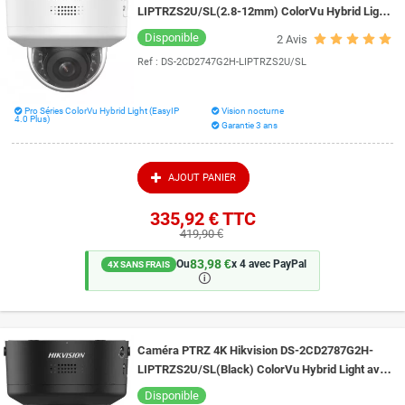
LIPTRZS2U/SL(2.8-12mm) ColorVu Hybrid Light
IA et Live Guard vision de nuit 40 mètres
Disponible
2
Avis
Ref :
DS-2CD2747G2H-LIPTRZS2U/SL
Pro Séries ColorVu Hybrid Light (EasyIP
Vision nocturne
4.0 Plus)
Garantie 3 ans
AJOUT PANIER
335,92 €
TTC
419,90 €
83,98 €
Ou
x 4 avec PayPal
4X SANS FRAIS
🛈
Caméra PTRZ 4K Hikvision DS-2CD2787G2H-
LIPTRZS2U/SL(Black) ColorVu Hybrid Light avec
IA et Live Guard vision de nuit 40 mètres
Disponible