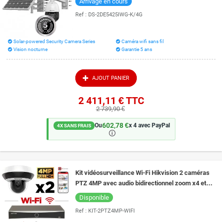
Arrivage en cours
Ref :
DS-2DE5425IWG-K/4G
Solar-powered Security Camera Series
Caméra wifi sans fil
Vision nocturne
Garantie 5 ans
AJOUT PANIER
2 411,11 €
TTC
2 739,90 €
602,78 €
Ou
x 4 avec PayPal
4X SANS FRAIS
🛈
Kit vidéosurveillance Wi-Fi Hikvision 2 caméras
PTZ 4MP avec audio bidirectionnel zoom x4 et
vision de nuit 20 m EXIR 2.0
Disponible
Ref :
KIT-2PTZ4MP-WIFI