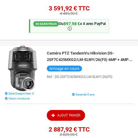
3 591,92 €
TTC
4 489,90 €
897,98 €
Ou
x 4 avec PayPal
4X SANS FRAIS
🛈
Caméra PTZ TandemVu Hikvision DS-
2SF7C425MXG2/LM-ELWY/26(F0) 6MP + 4MP
zoom x25 vision de nuit 400 mètres DarkFighter
Arrivage en cours
Ref :
DS-2SF7C425MXG2/LM-ELWY/26(F0)
Série DeepinView X
Garantie 5 ans
Vision nocturne
AJOUT PANIER
2 887,92 €
TTC
3 609,90 €