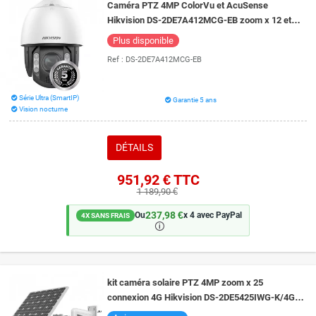
Caméra PTZ 4MP ColorVu et AcuSense
Hikvision DS-2DE7A412MCG-EB zoom x 12 et
vision de nuit 150 mètres
Plus disponible
Ref :
DS-2DE7A412MCG-EB
Série Ultra (SmartIP)
Garantie 5 ans
Vision nocturne
DÉTAILS
951,92 €
TTC
1 189,90 €
237,98 €
Ou
x 4 avec PayPal
4X SANS FRAIS
🛈
kit caméra solaire PTZ 4MP zoom x 25
connexion 4G Hikvision DS-2DE5425IWG-K/4G
vision de nuit 150 mètres