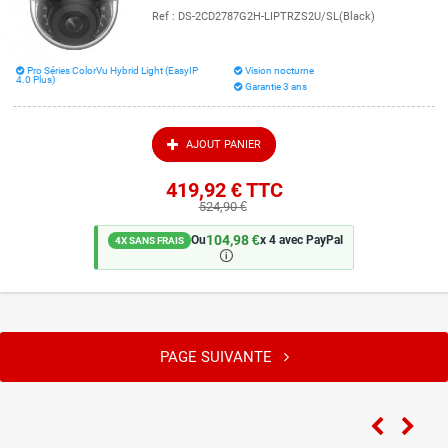
Ref :
DS-2CD2787G2H-LIPTRZS2U/SL(Black)
Pro Séries ColorVu Hybrid Light (EasyIP
Vision nocturne
4.0 Plus)
Garantie 3 ans
AJOUT PANIER
419,92 €
TTC
524,90 €
104,98 €
Ou
x 4 avec PayPal
4X SANS FRAIS
🛈
PAGE SUIVANTE