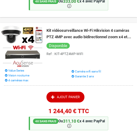
333,00 €
Ou
x 4 avec PayPal
4X SANS FRAIS
🛈
Kit vidéosurveillance Wi-Fi Hikvision 4 caméras
PTZ 4MP avec audio bidirectionnel zoom x4 et
vision de nuit 20 m EXIR 2.0
Disponible
Ref :
KIT-4PTZ4MP-WIFI
Value Series
Caméra wifi sans fil
Vision nocturne
Garantie 3 ans
4 caméras max
AJOUT PANIER
1 244,40 €
TTC
311,10 €
Ou
x 4 avec PayPal
4X SANS FRAIS
🛈