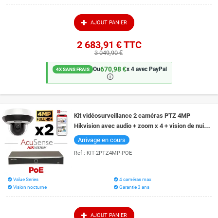
AJOUT PANIER
2 683,91 €
TTC
3 049,90 €
670,98 €
Ou
x 4 avec PayPal
4X SANS FRAIS
🛈
Kit vidéosurveillance 2 caméras PTZ 4MP
Hikvision avec audio + zoom x 4 + vision de nuit
20 mètres technologie EXIR 2.0
Arrivage en cours
Ref :
KIT-2PTZ4MP-POE
Value Series
4 caméras max
Vision nocturne
Garantie 3 ans
AJOUT PANIER