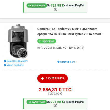
721,98 €
Ou
x 4 avec PayPal
4X SANS FRAIS
🛈
Caméra PTZ TandemVu 6 MP + 4MP zoom
optique 25x IR 300m DarkFighter 2.0 IA smart
tracking Hikvision DS-2SF8C425MXG1-
Disponible
ELWY/26(F0)
Ref :
DS-2SF8C425MXG1-ELWY/26(F0)
Série Ultra (SmartIP)
Garantie 5 ans
Vision nocturne
AJOUT PANIER
2 886,31 €
TTC
3 279,90 €
721,58 €
Ou
x 4 avec PayPal
4X SANS FRAIS
🛈