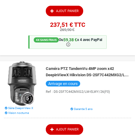
système de vidéo-protection jusqu'à son installation finale et sa prise en
main.
AJOUT PANIER
237,51 €
TTC
269,90 €
59,38 €
Ou
x 4 avec PayPal
4X SANS FRAIS
🛈
Caméra PTZ TandemVu 4MP zoom x42
DeepinViewX Hikvision DS-2SF7C442MXG2/LM-
ELWY/26 vision de nuit 400 couleur & DarkFighter
Arrivage en cours
Ref :
DS-2SF7C442MXG2/LM-ELWY/26(F0)
Série DeepinView X
Garantie 5 ans
Vision nocturne
AJOUT PANIER