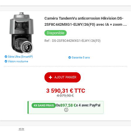
Caméra TandemVu anticorrosion Hikvision DS-
2SF8C442MXG1-ELWY/26(F0) avec IA + zoom x
42 + auto tracking+ ColorVu 30 m + IR 300 m
Disponible
Ref :
DS-2SF8C442MXG1-ELWY/26(F0)
Série Ultra (SmartIP)
Garantie 5 ans
Vision nocturne
AJOUT PANIER
3 590,31 €
TTC
4 079,90 €
897,58 €
Ou
x 4 avec PayPal
4X SANS FRAIS
🛈