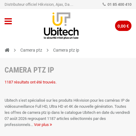
Distributeur officiel Hikvision, Ajax, Dahua, TP-Link - Caméra de vidéo surveillance - Alarme
01 85 400 410
0,00 €
Camera ptz
Camera ptz ip
CAMERA PTZ IP
1187 résultats ont été trouvés.
Ubitech s'est spécialisé sur les produits Hikvision pour les caméras IP de
vidéosurveillance Full HD, Ultra HD et 4K de nouvelle génération. Toutes
les offres de camera ptz ip dans le catalogue Ubitech en date du vendredi
07 août 2026 regroupant 1187 articles sélectionnés par des
professionnels
Voir plus
pour vous proposer l'équipement le plus performant de camera ptz ip au