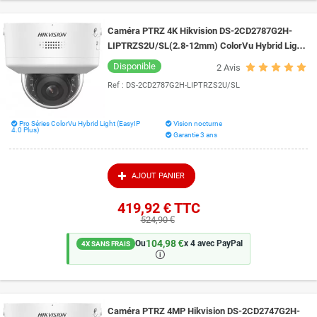
Caméra PTRZ 4K Hikvision DS-2CD2787G2H-
LIPTRZS2U/SL(2.8-12mm) ColorVu Hybrid Light
IA et Live Guard vision de nuit 40 mètres
Disponible
2
Avis
Ref :
DS-2CD2787G2H-LIPTRZS2U/SL
Pro Séries ColorVu Hybrid Light (EasyIP
Vision nocturne
4.0 Plus)
Garantie 3 ans
AJOUT PANIER
419,92 €
TTC
524,90 €
104,98 €
Ou
x 4 avec PayPal
4X SANS FRAIS
🛈
Caméra PTRZ 4MP Hikvision DS-2CD2747G2H-