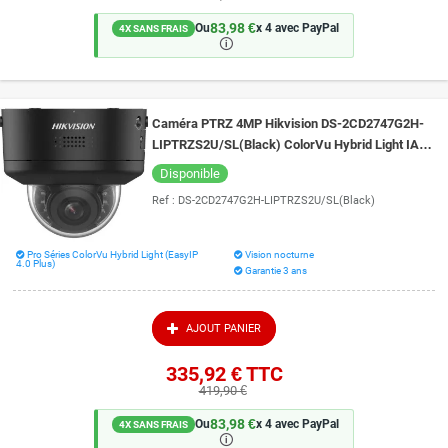
83,98 €
Ou
x 4 avec PayPal
4X SANS FRAIS
🛈
Caméra PTRZ 4MP Hikvision DS-2CD2747G2H-
LIPTRZS2U/SL(Black) ColorVu Hybrid Light IA et
Live Guard vision de nuit 40 mètres
Disponible
Ref :
DS-2CD2747G2H-LIPTRZS2U/SL(Black)
Pro Séries ColorVu Hybrid Light (EasyIP
Vision nocturne
4.0 Plus)
Garantie 3 ans
AJOUT PANIER
335,92 €
TTC
419,90 €
83,98 €
Ou
x 4 avec PayPal
4X SANS FRAIS
🛈