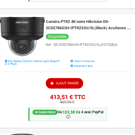
Caméra PTRZ 4K noire Hikvision DS-
2CD2786G2H-IPTRZS2U/SL(Black) AcuSense et
Live Guard vision de nuit 40 mètres
Disponible
Ref :
DS-2CD2786G2H-IPTRZS2U/SL(OSTD)BLK
Pro Séries ColorVu Hybrid Light (EasyIP
Vision nocturne
4.0 Plus)
Garantie 3 ans
AJOUT PANIER
413,51 €
TTC
469,90 €
103,38 €
Ou
x 4 avec PayPal
4X SANS FRAIS
🛈