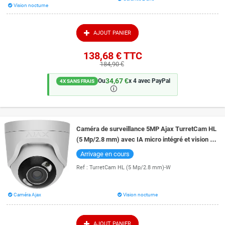
Vision nocturne
AJOUT PANIER
138,68 €
TTC
184,90 €
34,67 €
Ou
x 4 avec PayPal
4X SANS FRAIS
🛈
Caméra de surveillance 5MP Ajax TurretCam HL
(5 Mp/2.8 mm) avec IA micro intégré et vision de
nuit couleur 50 mètres
Arrivage en cours
Ref :
TurretCam HL (5 Mp/2.8 mm)-W
Caméra Ajax
Vision nocturne
AJOUT PANIER