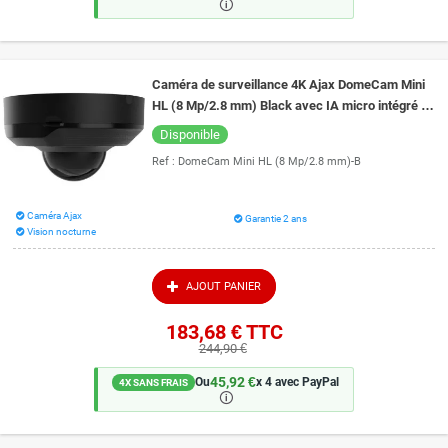
🛈
Caméra de surveillance 4K Ajax DomeCam Mini
HL (8 Mp/2.8 mm) Black avec IA micro intégré et
vision de nuit couleur 15 mètres
Disponible
Ref :
DomeCam Mini HL (8 Mp/2.8 mm)-B
Caméra Ajax
Garantie 2 ans
Vision nocturne
AJOUT PANIER
183,68 €
TTC
244,90 €
45,92 €
Ou
x 4 avec PayPal
4X SANS FRAIS
🛈