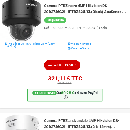
Caméra PTRZ noire 4MP Hikvision DS-
2CD2746G2H-IPTRZS2U/SL(Black) AcuSense et
Live Guard vision de nuit 40 mètres
Disponible
Ref :
DS-2CD2746G2H-IPTRZS2U/SL(Black)
Pro Séries ColorVu Hybrid Light (EasyIP
Vision nocturne
4.0 Plus)
Garantie 3 ans
AJOUT PANIER
321,11 €
TTC
364,90 €
80,28 €
Ou
x 4 avec PayPal
4X SANS FRAIS
🛈
Caméra PTRZ antivandale 4MP Hikvision DS-
2CD2746G2H-IPTRZS2U/SL(2.8-12mm)