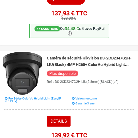
137,93 €
TTC
183,90 €
34,48 €
Ou
x 4 avec PayPal
4X SANS FRAIS
🛈
Caméra de sécurité Hikvision DS-2CD2347G2H-
LIU(Black) 4MP H265+ ColorVu Hybrid Light
micro intégré vision de nuit 40 mètres
Plus disponible
Ref :
DS-2CD2347G2H-LIU(2.8mm)(BLACK)(eF)
Pro Séries ColorVu Hybrid Light (EasyIP
Vision nocturne
4.0 Plus)
Garantie 3 ans
DÉTAILS
139,92 €
TTC