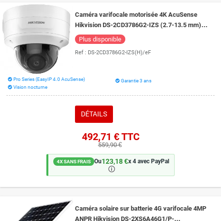
Caméra varifocale motorisée 4K AcuSense
Hikvision DS-2CD3786G2-IZS (2.7-13.5 mm)
vision de nuit 40 mètres DarkFighter
Plus disponible
Ref :
DS-2CD3786G2-IZS(H)/eF
Pro Series (EasyIP 4.0 AcuSense)
Garantie 3 ans
Vision nocturne
DÉTAILS
492,71 €
TTC
559,90 €
123,18 €
Ou
x 4 avec PayPal
4X SANS FRAIS
🛈
Caméra solaire sur batterie 4G varifocale 4MP
ANPR Hikvision DS-2XS6A46G1/P-