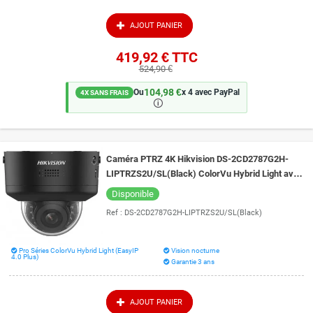
haut de gamme, au rendu remarquable, riches en fonctionnalités Nous
guidons chacun de nos clients individuellement, du choix de la solution de
AJOUT PANIER
vidéo-protection jusqu'à son installation complète et sa prise en main.
419,92 €
TTC
524,90 €
104,98 €
Ou
x 4 avec PayPal
4X SANS FRAIS
🛈
Caméra PTRZ 4K Hikvision DS-2CD2787G2H-
LIPTRZS2U/SL(Black) ColorVu Hybrid Light avec
IA et Live Guard vision de nuit 40 mètres
Disponible
Ref :
DS-2CD2787G2H-LIPTRZS2U/SL(Black)
Pro Séries ColorVu Hybrid Light (EasyIP
Vision nocturne
4.0 Plus)
Garantie 3 ans
AJOUT PANIER