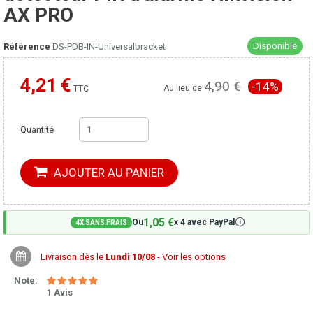
AX PRO
Disponible
Référence
DS-PDB-IN-Universalbracket
4,21 €
4,90 €
-14%
Moins cher ailleurs ?
Au lieu de
TTC
Quantité
AJOUTER AU PANIER
1,05 €
🛈
Ou
x 4 avec PayPal
4X SANS FRAIS
Livraison dès le
Lundi 10/08
- Voir les options
Note:
1 Avis