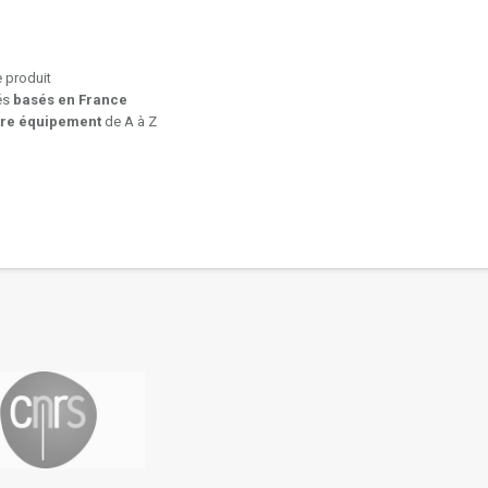
e produit
iés
basés en France
tre équipement
de A à Z