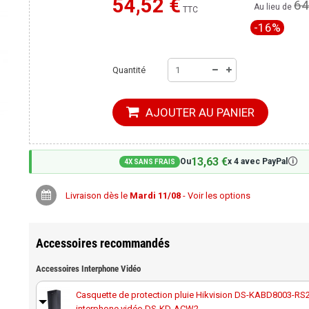
54,52 €
64
Moins cher ailleurs ?
Au lieu de
TTC
-16%
Quantité
AJOUTER AU PANIER
13,63 €
🛈
Ou
x 4 avec PayPal
4X SANS FRAIS
Livraison dès le
Mardi 11/08
- Voir les options
Accessoires recommandés
Accessoires Interphone Vidéo
Casquette de protection pluie Hikvision DS-KABD8003-RS
interphone vidéo DS-KD-ACW2