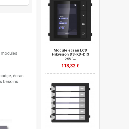
Module écran LCD
s modules
Hikvision DS-KD-DIS
pour...
113,32 €
 badge, écran
s besoins.