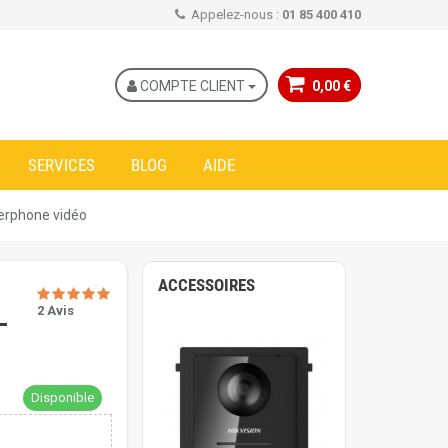
Appelez-nous :
01 85 400 410
COMPTE CLIENT
0,00 €
SERVICES
BLOG
AIDE
erphone vidéo
ACCESSOIRES
2 Avis
-
Disponible