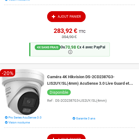
AJOUT PANIER
283,92 €
TTC
354,90 €
70,98 €
Ou
x 4 avec PayPal
4X SANS FRAIS
🛈
-20%
Caméra 4K Hikvision DS-2CD2387G3-
LIS2UY/SL(4mm) AcuSense 3.0 Live Guard et
vision de nuit intelligente 30 mètres ColorVu 3.0
Disponible
Ref :
DS-2CD2387G3-LIS2UY/SL(4mm)
Pro Series AcuSense 3.0
Garantie 3 ans
Vision nocturne