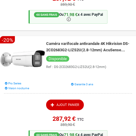
359,90 €
71,98 €
Ou
x 4 avec PayPal
4X SANS FRAIS
🛈
-20%
Caméra varifocale antivandale 4K Hikvision DS-
2CD2683G2-LIZS2U(2.8-12mm) AcuSense
micro intégré vision de nuit couleur 60 mètres
Disponible
Ref :
DS-2CD2683G2-LIZS2U(2.8-12mm)
Pro Series
Garantie 3 ans
Vision nocturne
AJOUT PANIER
287,92 €
TTC
359,90 €
71,98 €
Ou
x 4 avec PayPal
4X SANS FRAIS