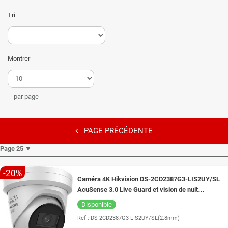
Tri
Montrer
par page
PAGE PRÉCÉDENTE
Page 25 ▼
-20%
Caméra 4K Hikvision DS-2CD2387G3-LIS2UY/SL
AcuSense 3.0 Live Guard et vision de nuit
intelligente 30 mètres ColorVu 3.0
Disponible
Ref :
DS-2CD2387G3-LIS2UY/SL(2.8mm)