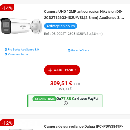
-14%
Caméra UHD 12MP anticorrosion Hikvision DS-
2CD2T126G3-IS2UY/SL(2.8mm) AcuSense 3.0
défense active vision de nuit 60 mètres
Arrivage en cours
Ref :
DS-2CD2T126G3-IS2UY/SL(2.8mm)
Pro Series AcuSense 3.0
Garantie 3 ans
Vision nocturne
AJOUT PANIER
309,51 €
TTC
359,90 €
77,38 €
Ou
x 4 avec PayPal
4X SANS FRAIS
🛈
-12%
Caméra de surveillance Dahua IPC-PDW3849P-