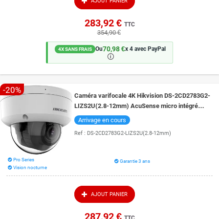
AJOUT PANIER
283,92 €
TTC
354,90 €
70,98 €
Ou
x 4 avec PayPal
4X SANS FRAIS
🛈
-20%
Caméra varifocale 4K Hikvision DS-2CD2783G2-
LIZS2U(2.8-12mm) AcuSense micro intégré
vision de nuit 40 mètres en couleur
Arrivage en cours
Ref :
DS-2CD2783G2-LIZS2U(2.8-12mm)
Pro Series
Garantie 3 ans
Vision nocturne
AJOUT PANIER
287,92 €
TTC