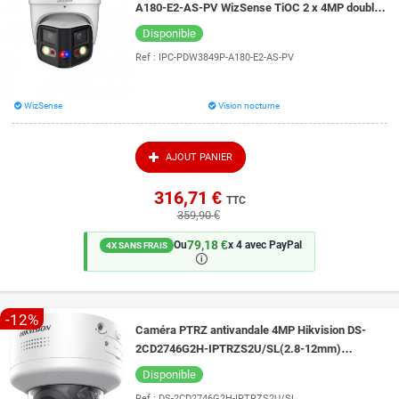
A180-E2-AS-PV WizSense TiOC 2 x 4MP double
objectif avec vision nocturne 25 mètres
Disponible
Ref :
IPC-PDW3849P-A180-E2-AS-PV
WizSense
Vision nocturne
AJOUT PANIER
316,71 €
TTC
359,90 €
79,18 €
Ou
x 4 avec PayPal
4X SANS FRAIS
🛈
-12%
Caméra PTRZ antivandale 4MP Hikvision DS-
2CD2746G2H-IPTRZS2U/SL(2.8-12mm)
AcuSense et Live Guard vision de nuit 40 mètres
Disponible
Ref :
DS-2CD2746G2H-IPTRZS2U/SL