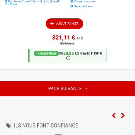
Pro Séries ColorVu Hybrid Light (EasyIP
Vision nocturne
4.0 Plus)
Garantie 3 ans
AJOUT PANIER
321,11 €
TTC
364,90 €
80,28 €
Ou
x 4 avec PayPal
4X SANS FRAIS
🛈
PAGE SUIVANTE
ILS NOUS FONT CONFIANCE