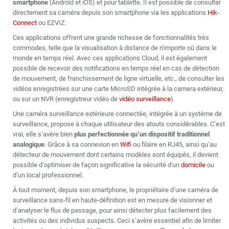
smartphone
(Androïd et iOS) et pour tablette. Il est possible de consulter
directement sa caméra depuis son smartphone via les applications
Hik-
Connect
ou EZVIZ.
Ces applications offrent une grande richesse de fonctionnalités très
commodes, telle que la visualisation à distance de n'importe où dans le
monde en temps réel. Avec ces applications Cloud, il est également
possible de recevoir des notifications en temps réel en cas de détection
de mouvement, de franchissement de ligne virtuelle, etc., de consulter les
vidéos enregistrées sur une carte MicroSD intégrée à la camera extérieur,
ou sur un NVR (enregistreur vidéo de
vidéo surveillance
).
Une caméra surveillance extérieure connectée, intégrée à un système de
surveillance, propose à chaque utilisateur des atouts considérables. C’est
vrai, elle s’avère bien
plus perfectionnée qu’un dispositif traditionnel
analogique
. Grâce à sa connexion en
Wifi
ou filaire en RJ45, ainsi qu’au
détecteur de mouvement dont certains modèles sont équipés, il devient
possible d’optimiser de façon significative la sécurité d'un
domicile
ou
d’un local professionnel.
À tout moment, depuis son smartphone, le propriétaire d’une caméra de
surveillance sans-fil en haute-définition est en mesure de visionner et
d’analyser le flux de passage, pour ainsi détecter plus facilement des
activités ou des individus suspects. Ceci s’avère essentiel afin de limiter