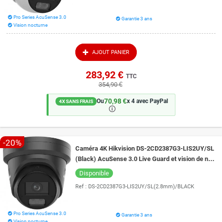
Pro Series AcuSense 3.0
Garantie 3 ans
Vision nocturne
AJOUT PANIER
283,92 €
TTC
354,90 €
70,98 €
Ou
x 4 avec PayPal
4X SANS FRAIS
🛈
-20%
Caméra 4K Hikvision DS-2CD2387G3-LIS2UY/SL
(Black) AcuSense 3.0 Live Guard et vision de nuit
intelligente 30 mètres ColorVu 3.0
Disponible
Ref :
DS-2CD2387G3-LIS2UY/SL(2.8mm)/BLACK
Pro Series AcuSense 3.0
Garantie 3 ans
Vision nocturne