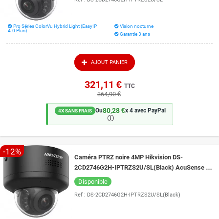
Pro Séries ColorVu Hybrid Light (EasyIP
Vision nocturne
4.0 Plus)
Garantie 3 ans
AJOUT PANIER
321,11 €
TTC
364,90 €
80,28 €
Ou
x 4 avec PayPal
4X SANS FRAIS
🛈
-12%
Caméra PTRZ noire 4MP Hikvision DS-
2CD2746G2H-IPTRZS2U/SL(Black) AcuSense et
Live Guard vision de nuit 40 mètres
Disponible
Ref :
DS-2CD2746G2H-IPTRZS2U/SL(Black)