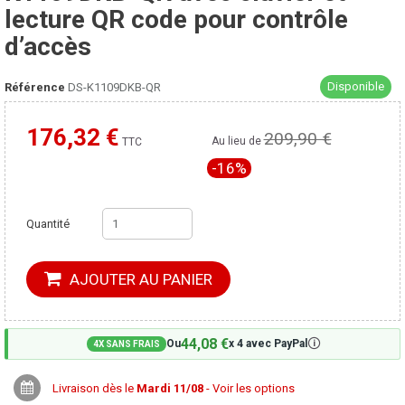
lecture QR code pour contrôle
d’accès
Disponible
Référence
DS-K1109DKB-QR
176,32 €
209,90 €
Moins cher ailleurs ?
Au lieu de
TTC
-16%
Quantité
AJOUTER AU PANIER
44,08 €
🛈
Ou
x 4 avec PayPal
4X SANS FRAIS
Livraison dès le
Mardi 11/08
- Voir les options